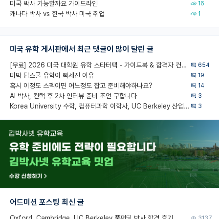
미국 박사 가능할까요 가이드라인
16
캐나다 박사 vs 한국 박사 미국 취업
1
미국 유학 게시판에서 최근 댓글이 많이 달린 글
[무료] 2026 미국 대학원 유학 스타터팩 - 가이드북 & 합격자 컨택메일 템플릿
654
미박 탑스쿨 유학이 빡세진 이유
19
혹시 이정도 스펙이면 어느정도 잡고 준비해야하나요?
14
AI 박사, 컨택 후 2차 인터뷰 준비 조언 구합니다
3
Korea University 수학, 컴퓨터과학 이학사, UC Berkeley 산업공학 대학원 공학박사가 되는 것은 쉽지 않겠죠?
3
어드미션 포스팅 최신 글
Oxford, Cambridge, UC Berkeley 풀펀딩 박사 합격 후기
3137