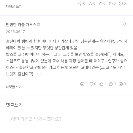
0
0
0
0
0
대댓글 쓰기
만만한 카를 가우스
2026.06.17
출신대학 랭킹과 향후 어디에서 자리잡냐 간의 상관관계는 유의미함. 당연히
예외야 있을 수 있지만 뚜렷한 상관관계 있음.
탑스쿨 교수랑 이야기 하는데 그 과 교수들 보면 탑스쿨 출신(MIT, 하버드,
스탠포드 등등..)밖에 없는데 교수 채용 과정 물어볼 때 어이구~ 연구가 중요
하죠~~ 출신학교 안봐요~ 라고 하는게 오묘한 코메디였음 (그 교수도 케임
브릿지 출신이고) ㅋㅋ
1
0
1
0
0
대댓글 쓰기
댓글쓰기