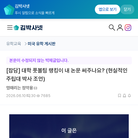
김박사넷
앱으로 보기
닫기
푸시 알림으로 소식을 빠르게
유학교육
미국 유학 게시판
대학원생 모집
본문이 수정되지 않는 박제글입니다.
국내대학원 정보
[잡담] 대학 풋볼팀 랭킹이 내 논문 써주나요? (현실적인
연구실&오픈랩
주립대 박사 조언)
멍때리는 정약용
커뮤니티
2026.06.10
30
7685
커리어
유학교육
유학교육 홈
수강 신청