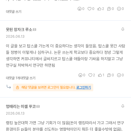
0
0
2
0
0
대댓글 쓰기
못된 장자크 루소
2026.06.13
이 글을 보고 탑스쿨 가는게 더 중요하다는 생각이 들었음. 탑스쿨 못간 사람
들 정병이 이렇게나 심하구나. 논문 쓰는게 학교보다 중요하다 정녕 그렇게
생각하면 커뮤니티에서 글싸지르고 탑스쿨 애들이랑 기싸움 하지말고 그냥
연구실 처박혀서 연구만 하면됨
0
2
1
0
0
대댓글 1개
대댓글 쓰기
해당 댓글을 보려면 로그인이 필요합니다.
로그인하기
멍때리는 미셸 푸코
2026.06.13
랭킹 높은대학 가면 그냥 기회가 더 많음(돈이 랭킹따라서 가고 그래서 연구
환경이든 pi들이 분야를 선도하는 영향력이던지 뭐든 더 좋을수밖에 없음).