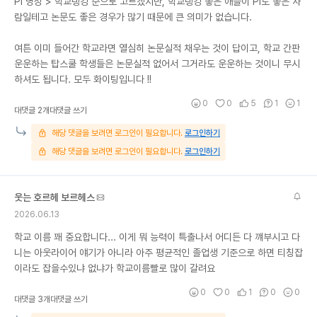
PI 명성 > 학교랭킹 순으로 고르겠지만, 학교랭킹 좋은 애들이 PI도 좋은 사
람일테고 논문도 좋은 경우가 많기 때문에 큰 의미가 없습니다.
여튼 이미 들어간 학교라면 열심히 논문실적 채우는 것이 답이고, 학교 간판
운운하는 탑스쿨 학생들은 논문실적 없어서 그거라도 운운하는 것이니 무시
하셔도 됩니다. 모두 화이팅입니다 !!
0
0
5
1
1
대댓글 2개
대댓글 쓰기
해당 댓글을 보려면 로그인이 필요합니다.
로그인하기
해당 댓글을 보려면 로그인이 필요합니다.
로그인하기
웃는 호르헤 보르헤스
2026.06.13
학교 이름 꽤 중요합니다... 이게 뭐 능력이 특출나서 어디든 다 꺠부시고 다
니는 아웃라이어 얘기가 아니라 아주 평균적인 졸업생 기준으로 하면 티칭잡
이라도 잡을수있냐 없냐가 학교이름빨로 많이 갈려요
0
0
1
0
0
대댓글 3개
대댓글 쓰기