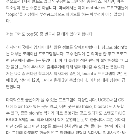
생으로서 1저자 발표도 있고 연구경력도 그만하면 충분하죠. 하지만, 아주
희소성이 있는 수준은 아닙니다. 미국에서는 이미 math나 cs 프로그램들이
"topic"을 지정해서 부전공느낌으로 바이오를 하는 학부생이 아주 많습니
다.
저는 그래도 top50 중 반드시 갈 데가 있다고 봅니다.
하지만 미국에서 입시에 대한 많은 정보를 알아봐야합니다. 참고로 bioinfo
는 대부분 로테이션 프로그램입니다. 교수 컨택에 큰 의미를 안 두고 프로그
램 단위에서 뽑는다는 뜻입니다. 이 때 불리한 점은 펀딩이 불안해졌을 떄 그
간 들인 노력이 무색하게 줄세우기에 의해 떨어져나갈 수 있다는 뜻입니다.
저는 UC 중 커다란 학교에서 박사과정 중인데, bioinfo 프로그램이 2년 전
에 8명, 작년에 12명, 그리고 올해 3명 뽑았습니다. 이처럼 매해 상황이 급
변합니다.
마지막으로 글쓴이가 쓸 수 있는 프로그램이 다양합니다. UCSD처럼 CS
내에 bioinfo가 있는 곳도 있고, 어떤 곳은 mathbio, biostat도 시도할
수 있고, 종종 bioinfo 학과가 따로 운영되는 곳도 있다가도 스탠포드/UC
B/UCLA처럼 bio 학과 내에서 작게 운영하는 곳도 있습니다. 그런 데마다
어떤 cv를 쓰고 어떤 sop를 보는지 천차만별로 받아들이는 맥락이 바뀝니
다. 그런데 아무래도 한국인은 그 환경에서 경험치 않다보니 김박사넷만 봐