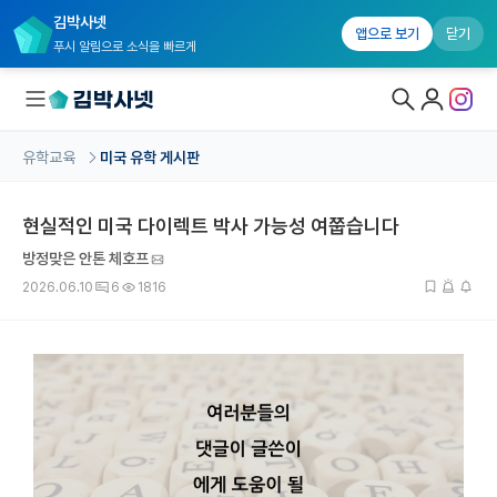
김박사넷
앱으로 보기
닫기
푸시 알림으로 소식을 빠르게
유학교육
미국 유학 게시판
대학원생 모집
현실적인 미국 다이렉트 박사 가능성 여쭙습니다
국내대학원 정보
방정맞은 안톤 체호프
연구실&오픈랩
2026.06.10
6
1816
커뮤니티
커리어
유학교육
유학교육 홈
수강 신청