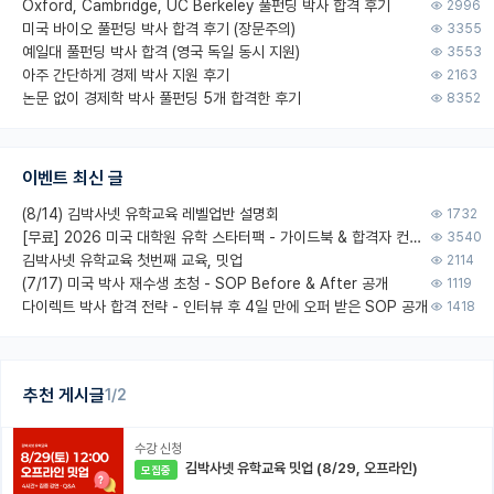
Oxford, Cambridge, UC Berkeley 풀펀딩 박사 합격 후기
2996
미국 바이오 풀펀딩 박사 합격 후기 (장문주의)
3355
예일대 풀펀딩 박사 합격 (영국 독일 동시 지원)
3553
아주 간단하게 경제 박사 지원 후기
2163
논문 없이 경제학 박사 풀펀딩 5개 합격한 후기
8352
이벤트 최신 글
(8/14) 김박사넷 유학교육 레벨업반 설명회
1732
[무료] 2026 미국 대학원 유학 스타터팩 - 가이드북 & 합격자 컨택메일 템플릿
3540
김박사넷 유학교육 첫번째 교육, 밋업
2114
(7/17) 미국 박사 재수생 초청 - SOP Before & After 공개
1119
다이렉트 박사 합격 전략 - 인터뷰 후 4일 만에 오퍼 받은 SOP 공개
1418
추천 게시글
1/2
수강 신청
김박사넷 유학교육 밋업 (8/29, 오프라인)
모집중