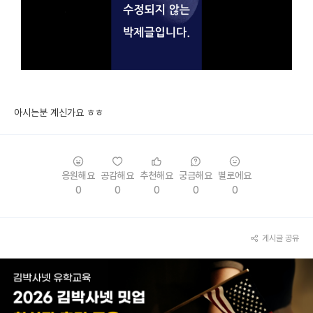
미국 유학 게시판
어드미션 포스팅
블로그
이벤트
아시는분 계신가요 ㅎㅎ
오픈카톡
이벤트
응원해요
공감해요
추천해요
궁금해요
별로에요
0
0
0
0
0
반도체 아카데미
재팬라운지 🌸
게시글 공유