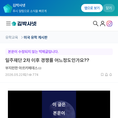
김박사넷
앱으로 보기
닫기
푸시 알림으로 소식을 빠르게
유학교육
미국 유학 게시판
대학원생 모집
본문이 수정되지 않는 박제글입니다.
국내대학원 정보
일주재단 2차 이후 경쟁률 어느정도인가요??
연구실&오픈랩
부지런한 아르키메데스
2026.05.22
1
774
커뮤니티
커리어
유학교육
유학교육 홈
수강 신청