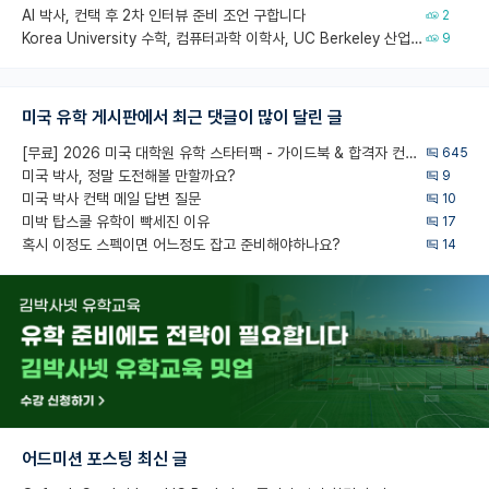
AI 박사, 컨택 후 2차 인터뷰 준비 조언 구합니다
2
Korea University 수학, 컴퓨터과학 이학사, UC Berkeley 산업공학 대학원 공학박사가 되는 것은 쉽지 않겠죠?
9
미국 유학 게시판에서 최근 댓글이 많이 달린 글
[무료] 2026 미국 대학원 유학 스타터팩 - 가이드북 & 합격자 컨택메일 템플릿
645
미국 박사, 정말 도전해볼 만할까요?
9
미국 박사 컨택 메일 답변 질문
10
미박 탑스쿨 유학이 빡세진 이유
17
혹시 이정도 스펙이면 어느정도 잡고 준비해야하나요?
14
어드미션 포스팅 최신 글