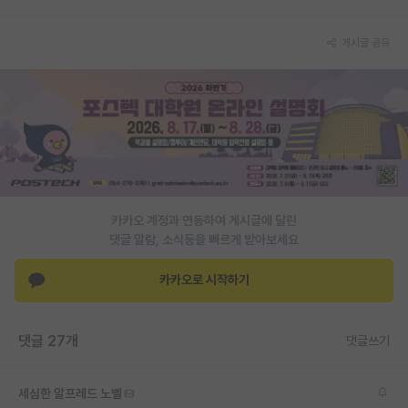
PI 전용 게시판
게시글 공유
인문사회 계열 게시판
특수/전문대학원 게시판
반도체/AI 게시판
장학금/장학생 게시판
학술 정보 게시판
카카오 계정과 연동하여 게시글에 달린
댓글 알람, 소식등을 빠르게 받아보세요
홍보 게시판
카카오로 시작하기
커리어
유학교육
댓글 27개
댓글쓰기
이벤트
반도체 아카데미
세심한 알프레드 노벨