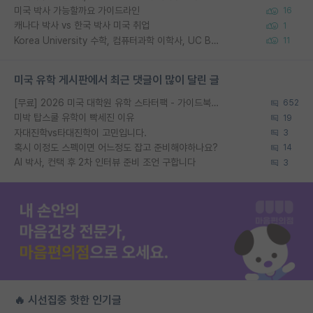
미국 박사 가능할까요 가이드라인
16
캐나다 박사 vs 한국 박사 미국 취업
1
Korea University 수학, 컴퓨터과학 이학사, UC Berkeley 산업공학 대학원 공학박사가 되는 것은 쉽지 않겠죠?
11
미국 유학 게시판에서 최근 댓글이 많이 달린 글
[무료] 2026 미국 대학원 유학 스타터팩 - 가이드북 & 합격자 컨택메일 템플릿
652
미박 탑스쿨 유학이 빡세진 이유
19
자대진학vs타대진학이 고민입니다.
3
혹시 이정도 스펙이면 어느정도 잡고 준비해야하나요?
14
AI 박사, 컨택 후 2차 인터뷰 준비 조언 구합니다
3
🔥 시선집중 핫한 인기글