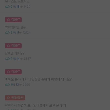
유니스트 로보틱스
5
18
1420
김GPT
약학대학원 순위
3
11
12124
김GPT
상위권 대학??
7
14
2887
김GPT
바이오 분야 대학 네임벨류 순위가 어떻게 되나요?
1
13
2290
명예의전당
학회가서 우연히 포닥인터뷰까지 보고 온 후기