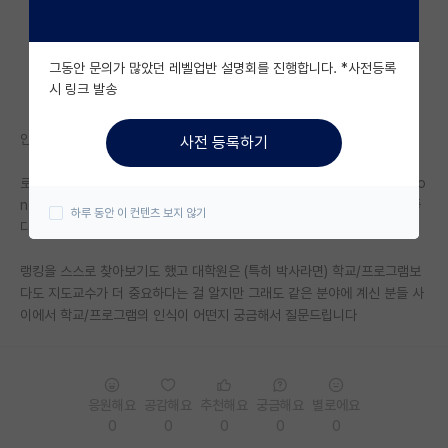
자유 게시판(아무개랩)
그동안 문의가 많았던 레벨업반 설명회를 진행합니다. *사전등록
미국 유학 게시판
시 링크 발송
미국 대학원 합격 후기 게시판
안녕하세요
사전 등록하기
대학원생 모집 게시판
로보틱스 분야 대학원으로 UCSD, U Michigan (UMich), U Washingto
대학원 합격 후기 게시판
n (UW), JHU, TAMU, UT, UIUC 중에서 순위 혹은 어느 학교가 제일 좋
하루 동안 이 컨텐츠 보지 않기
다고 생각하시는지 의견을 듣고 싶습니다…!!
연구실(PI) 홍보 게시판
랭킹을 스스로 찾아보기도 했고 대학원은 (특히 박사라면) 학교/프로그램보
석박사 채용 정보 게시판
다도 지도교수가 더 중요하다는 걸 알지만 그래도 같은 분야에 계신 분들 사
이에서 학교/프로그램의 인식이 어떤지 궁금해서 질문드립니다
임용 정보 게시판
학부 인턴 게시판
취업 게시판
응원해요
공감해요
추천해요
궁금해요
별로에요
0
0
0
0
0
임용 후기 게시판