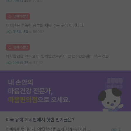
298
41
72412
명예의전당
대학원은 부족한 공부를 채워 주는 곳이 아닙니다.
316
50
86902
명예의전당
박사졸업을 앞두고 더 일찍알았으면 더 잘할수있을텐데 싶은 것들
295
35
51162
미국 유학 게시판에서 핫한 인기글은?
컨택이후 랩매니저, PhD학생들 소개 시켜주신거면 거의 컨펌에 가깝나요?
2