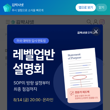
김박사넷
앱으로 보기
닫기
푸시 알림으로 소식을 빠르게
커뮤니티 홈
미국 유학 게시판
대학원생 모집
미국 로보틱스 대학원 질문
국내대학원 정보
졸린 아인슈타인
연구실&오픈랩
2026.05.07
27
2265
커뮤니티
커뮤니티 홈
전체글보기
베스트 게시판
IF 명예의전당