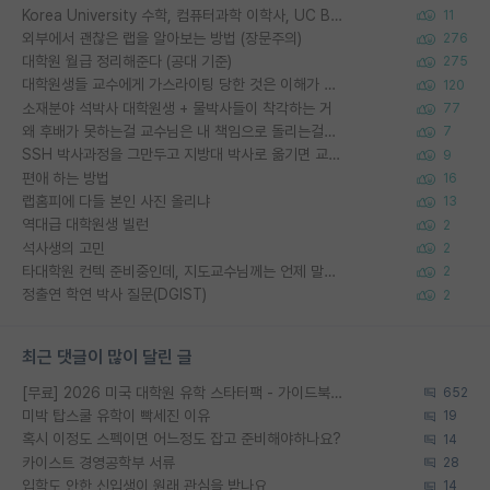
Korea University 수학, 컴퓨터과학 이학사, UC Berkeley 산업공학 대학원 공학박사가 되는 것은 쉽지 않겠죠?
11
외부에서 괜찮은 랩을 알아보는 방법 (장문주의)
276
대학원 월급 정리해준다 (공대 기준)
275
대학원생들 교수에게 가스라이팅 당한 것은 이해가 갑니다. 안타깝네요.
120
소재분야 석박사 대학원생 + 물박사들이 착각하는 거
77
왜 후배가 못하는걸 교수님은 내 책임으로 돌리는걸까요?
7
SSH 박사과정을 그만두고 지방대 박사로 옮기면 교수의 꿈은 끝일까요?
9
편애 하는 방법
16
랩홈피에 다들 본인 사진 올리냐
13
역대급 대학원생 빌런
2
석사생의 고민
2
타대학원 컨텍 준비중인데, 지도교수님께는 언제 말씀드려야 할까요?
2
정출연 학연 박사 질문(DGIST)
2
최근 댓글이 많이 달린 글
[무료] 2026 미국 대학원 유학 스타터팩 - 가이드북 & 합격자 컨택메일 템플릿
652
미박 탑스쿨 유학이 빡세진 이유
19
혹시 이정도 스펙이면 어느정도 잡고 준비해야하나요?
14
카이스트 경영공학부 서류
28
입학도 안한 신입생이 원래 관심을 받나요
14