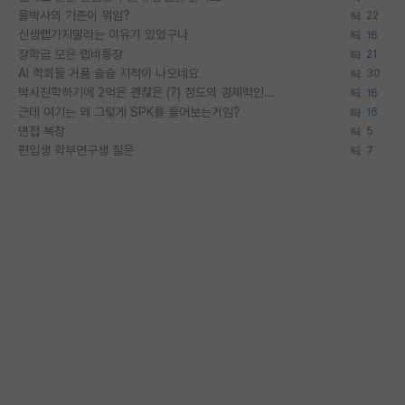
물박사의 기준이 뭐임?
22
신생랩가지말라는 이유가 있었구나
16
장학금 모은 랩비통장
21
AI 학회들 거품 슬슬 지적이 나오네요
30
박사진학하기에 2억은 괜찮은 (?) 정도의 경제력인가요
16
근데 여기는 왜 그렇게 SPK를 물어보는거임?
16
면접 복장
5
편입생 학부연구생 질문
7