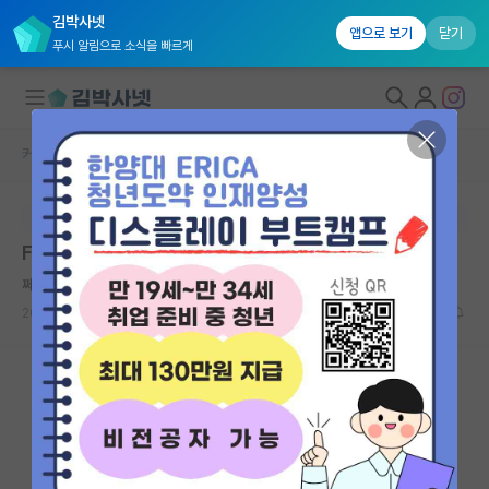
김박사넷
앱으로 보기
닫기
푸시 알림으로 소식을 빠르게
커뮤니티 홈
미국 유학 게시판
대학원생 모집
본문이 수정되지 않는 박제글입니다.
국내대학원 정보
F-1 / F-2 비자 관련
연구실&오픈랩
쩨쩨한 베르너 하이젠버그
커뮤니티
2026.04.18
11
1877
커뮤니티 홈
전체글보기
베스트 게시판
IF 명예의전당