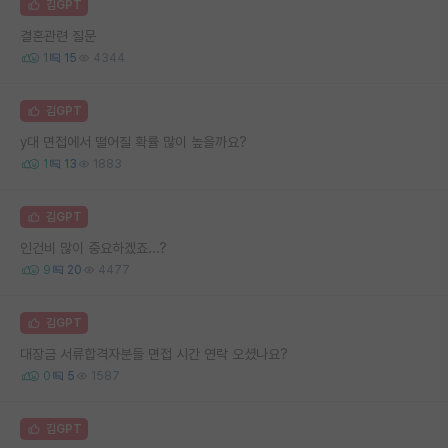
김GPT
결혼관련 질문
1
15
4344
김GPT
y대 면접에서 떨어질 확률 많이 높을까요?
1
13
1883
김GPT
인건비 많이 중요하겠죠...?
9
20
4477
김GPT
대장금 서류합격자분들 면접 시간 연락 오셨나요?
0
5
1587
김GPT