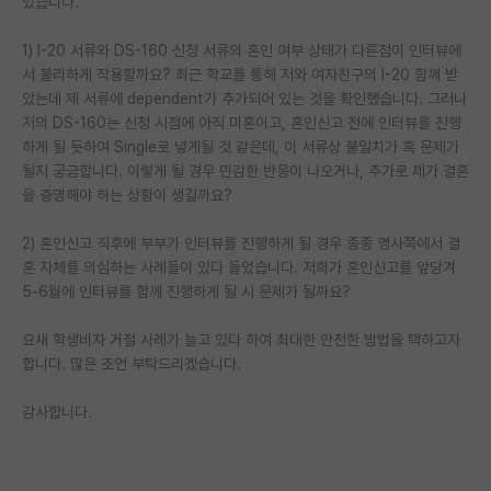
었습니다.
PI 전용 게시판
1) I-20 서류와 DS-160 신청 서류의 혼인 여부 상태가 다른점이 인터뷰에
서 불리하게 작용할까요? 최근 학교를 통해 저와 여자친구의 I-20 함께 받
인문사회 계열 게시판
았는데 제 서류에 dependent가 추가되어 있는 것을 확인했습니다. 그러나
특수/전문대학원 게시판
저의 DS-160는 신청 시점에 아직 미혼이고, 혼인신고 전에 인터뷰를 진행
하게 될 듯하여 Single로 넣게될 것 같은데, 이 서류상 불일치가 혹 문제가
반도체/AI 게시판
될지 궁금합니다. 이렇게 될 경우 민감한 반응이 나오거나, 추가로 제가 결혼
을 증명해야 하는 상황이 생길까요?
장학금/장학생 게시판
2) 혼인신고 직후에 부부가 인터뷰를 진행하게 될 경우 종종 영사쪽에서 결
학술 정보 게시판
혼 자체를 의심하는 사례들이 있다 들었습니다. 저희가 혼인신고를 앞당겨
5-6월에 인터뷰를 함께 진행하게 될 시 문제가 될까요?
홍보 게시판
요새 학생비자 거절 사례가 늘고 있다 하여 최대한 안전한 방법을 택하고자
커리어
합니다. 많은 조언 부탁드리겠습니다.
유학교육
감사합니다.
이벤트
반도체 아카데미