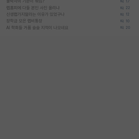
물박사의 기준이 뭐임?
17
랩홈피에 다들 본인 사진 올리냐
22
신생랩가지말라는 이유가 있었구나
12
장학금 모은 랩비통장
10
AI 학회들 거품 슬슬 지적이 나오네요
20