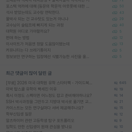
72
포스텍 억까에 대해 (동문의 학문적 아웃풋에 대한 반박)
50
석사 받았는데도 교수랑 연락한다.
43
물박사 되는 건 교수탓도 있는거 아니냐
29
교수님이 슬럼프에 빠지게 되는 과정
40
대학원 어디로 가야할까요?
5
편애 하는 방법
12
이사이트가 처음엔 정말 도움많이됐는데
13
커뮤니티는 다 쓰레기통이지
5
정보보안 연구하는 입장에선 식별가능한 사진을 올리는건 비추이긴함
5
최근 댓글이 많이 달린 글
[무료] 2026 미국 대학원 유학 스타터팩 - 가이드북 & 합격자 컨택메일 템플릿
645
미박 탑스쿨 유학이 빡세진 이유
19
혹시 이정도 스펙이면 어느정도 잡고 준비해야하나요?
14
SSH 박사과정을 그만두고 지방대 박사로 옮기면 교수의 꿈은 끝일까요?
21
카이스트는 모든 연구실마다 서버 제공해주나요?
15
학부신입생 질문
12
알츠하이머 관련 고등학생 탐구 포트폴리오
9
입학도 안한 신입생이 원래 관심을 받나요
10