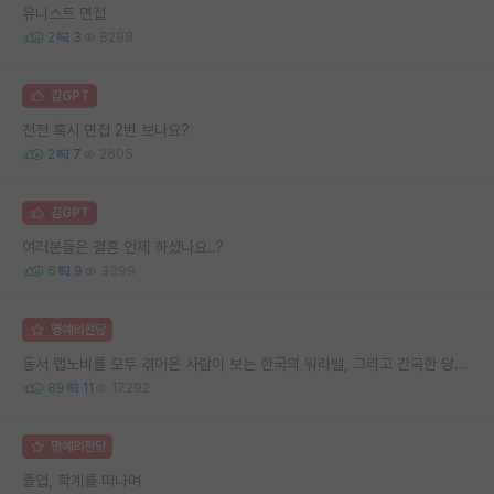
유니스트 면접
2
3
8298
김GPT
전전 혹시 면접 2번 보나요?
2
7
2605
김GPT
여러분들은 결혼 언제 하셨나요..?
6
9
3399
명예의전당
동서 랩노비를 모두 겪어온 사람이 보는 한국의 워라밸, 그리고 간곡한 당부의 말씀
89
11
17292
명예의전당
졸업, 학계를 떠나며