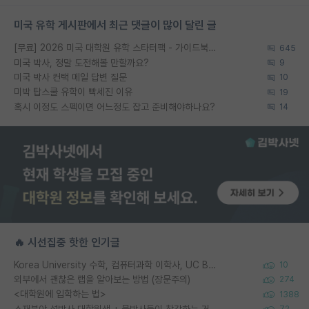
미국 유학 게시판에서 최근 댓글이 많이 달린 글
[무료] 2026 미국 대학원 유학 스타터팩 - 가이드북 & 합격자 컨택메일 템플릿
645
미국 박사, 정말 도전해볼 만할까요?
9
미국 박사 컨택 메일 답변 질문
10
미박 탑스쿨 유학이 빡세진 이유
19
혹시 이정도 스펙이면 어느정도 잡고 준비해야하나요?
14
🔥 시선집중 핫한 인기글
Korea University 수학, 컴퓨터과학 이학사, UC Berkeley 산업공학 대학원 공학박사가 되는 것은 쉽지 않겠죠?
10
외부에서 괜찮은 랩을 알아보는 방법 (장문주의)
274
<대학원에 입학하는 법>
1388
소재분야 석박사 대학원생 + 물박사들이 착각하는 거