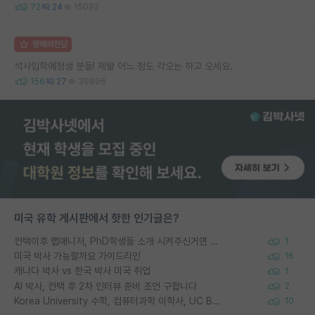
72
24
15092
명예의전당
석사입학예정생 분들! 제발 어느 정도 각오는 하고 오세요.
156
27
39896
미국 유학 게시판에서 핫한 인기글은?
컨택이후 랩매니저, PhD학생들 소개 시켜주신거면 거의 컨펌에 가깝나요?
1
미국 박사 가능할까요 가이드라인
16
캐나다 박사 vs 한국 박사 미국 취업
1
AI 박사, 컨택 후 2차 인터뷰 준비 조언 구합니다
2
Korea University 수학, 컴퓨터과학 이학사, UC Berkeley 산업공학 대학원 공학박사가 되는 것은 쉽지 않겠죠?
10