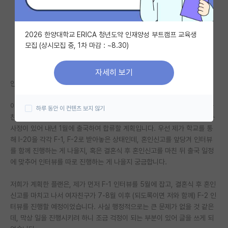
자유 게시판(아무개랩)
2026 한양대학교 ERICA 청년도약 인재양성 부트캠프 교육생
미국 유학 게시판
모집 (상시모집 중, 1차 마감 : ~8.30)
미국 대학원 합격 후기 게시판
자세히 보기
대학원생 모집 게시판
안녕하세요 반갑습니다.
대학원 합격 후기 게시판
이번 가을학기부터 박사 오퍼를 받아 현재 비자 인터뷰를 준비중이며, 여자
하루 동안 이 컨텐츠 보지 않기
친구와 6월 말에 결혼식을 올릴 예정입니다. 이후 저는 9월 초, 여자친구는
연구실(PI) 홍보 게시판
사정이 있어 내년 1월에 출국하여 합류할 계획입니다. 우선 제가 학교를 통
해 I-20을 각각 F-1, F-2로 받아놓은 상태인데, 혼인신고를 앞당겨 인터뷰
석박사 채용 정보 게시판
를 함께 진행하는 게 나을지, 혹은 결혼식 후 혼인신고를 마친 뒤 출국 일정
에 맞추어 인터뷰를 따로 진행하는 게 나을지 궁금합니다.
임용 정보 게시판
학부 인턴 게시판
저희가 계획한 플랜은, 제가 먼저 F-1 인터뷰를 5월에 잡고, 결혼식 후 혼인
신고를 마치고 나서 여자친구가 7-8월 이후 (되도록이면 저와 함께) F-2 인
취업 게시판
터뷰를 진행할 예정이었습니다. 사실 행정적으로는 큰 문제가 없을 것 같은
데, 막상 일을 진행시키려 하니 조금 걱정이 되는 부분이 있어 글을 쓰게 되
임용 후기 게시판