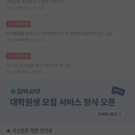
교수님들 학생들은 노예가 아닙니다.
132
52
19756
명예의전당
박사졸업을 앞두고 더 일찍알았으면 더 잘할수있을텐데 싶은 것들
295
35
51200
명예의전당
더 나은 교수님을 찾아 떠나려고 합니다.
111
35
55350
🔥 시선집중 핫한 인기글