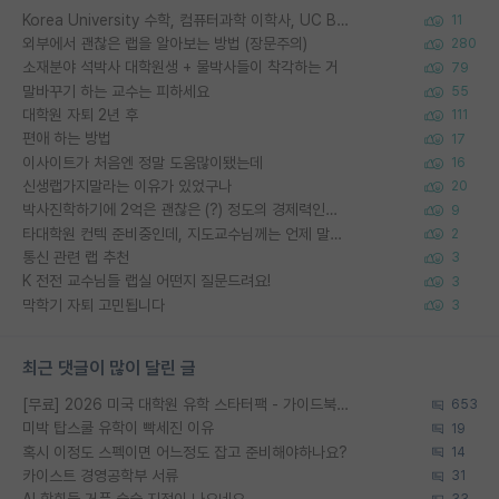
Korea University 수학, 컴퓨터과학 이학사, UC Berkeley 산업공학 대학원 공학박사가 되는 것은 쉽지 않겠죠?
11
외부에서 괜찮은 랩을 알아보는 방법 (장문주의)
280
소재분야 석박사 대학원생 + 물박사들이 착각하는 거
79
말바꾸기 하는 교수는 피하세요
55
대학원 자퇴 2년 후
111
편애 하는 방법
17
이사이트가 처음엔 정말 도움많이됐는데
16
신생랩가지말라는 이유가 있었구나
20
박사진학하기에 2억은 괜찮은 (?) 정도의 경제력인가요
9
타대학원 컨텍 준비중인데, 지도교수님께는 언제 말씀드려야 할까요?
2
통신 관련 랩 추천
3
K 전전 교수님들 랩실 어떤지 질문드려요!
3
막학기 자퇴 고민됩니다
3
최근 댓글이 많이 달린 글
[무료] 2026 미국 대학원 유학 스타터팩 - 가이드북 & 합격자 컨택메일 템플릿
653
미박 탑스쿨 유학이 빡세진 이유
19
혹시 이정도 스펙이면 어느정도 잡고 준비해야하나요?
14
카이스트 경영공학부 서류
31