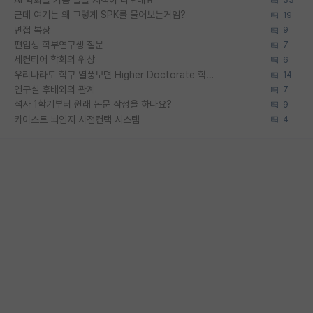
AI 학회들 거품 슬슬 지적이 나오네요
33
근데 여기는 왜 그렇게 SPK를 물어보는거임?
19
면접 복장
9
편입생 학부연구생 질문
7
세컨티어 학회의 위상
6
우리나라도 학구 열풍보면 Higher Doctorate 학위가 필요하다고 봅니다.
14
연구실 후배와의 관계
7
석사 1학기부터 원래 논문 작성을 하나요?
9
카이스트 뇌인지 사전컨택 시스템
4