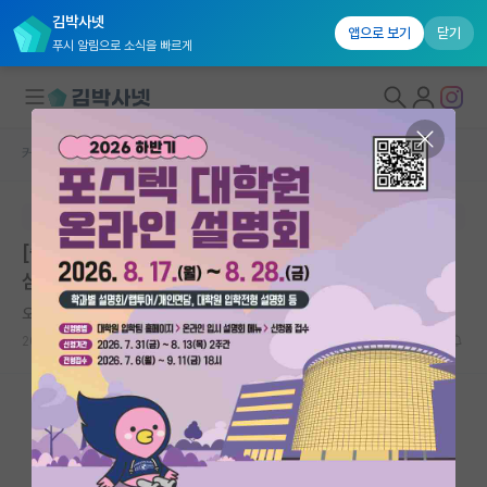
김박사넷
앱으로 보기
닫기
푸시 알림으로 소식을 빠르게
커뮤니티 홈
홍보 게시판
대학원생 모집
본문이 수정되지 않는 박제글입니다.
국내대학원 정보
[중앙대학교 심리학과] 개인 특성과 인지적 반응에 대한
연구실&오픈랩
심리학 연구 참여자를 모집합니다! 현금 1만원 보상 지급.
커뮤니티
오만한 비트겐슈타인
2026.05.05
0
커뮤니티 홈
전체글보기
베스트 게시판
IF 명예의전당