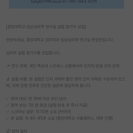
PI 전용 게시판
인문사회 계열 게시판
[중앙대학교 임상심리학 연구실 실험 참가자 모집]
특수/전문대학원 게시판
안녕하세요, 중앙대학교 심리학과 임상심리학 연구실 한정은입니다.
반도체/AI 게시판
심리학 실험 참가자를 모집합니다.
장학금/장학생 게시판
📌 연구 주제: 개인 특성과 스트레스 상황에서의 인지적 반응 간의 관계
학술 정보 게시판
🔬 실험 내용: 본 실험은 인지 과제와 짧은 영어 단어 과제로 구성되어 있으
홍보 게시판
며, 과제 진행 전후로 간단한 설문에 응답하게 됩니다.
커리어
✅ 참여 대상: 만 19세 이상 성인 남녀
유학교육
✅ 참여 보상: 1만 원 현금 (실험 완료 후 즉시 지급)
✅ 스크리닝 설문: 약 10분 소요 (온라인)
이벤트
✅ 본 실험: 약 40~45분 소요 (중앙대학교 서울캠퍼스, 대면 진행)
반도체 아카데미
📋 참여 절차