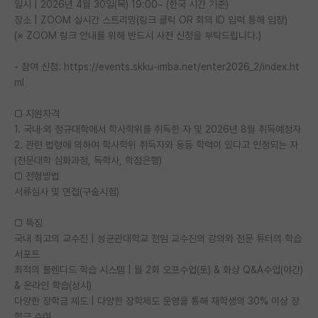
일시 | 2026년 4월 30일(목) 19:00~ (한국 시간 기준)
장소 | ZOOM 실시간 스트리밍(링크 클릭 OR 회의 ID 입력 통해 입장)
PI 전용 게시판
(※ ZOOM 링크 안내를 위해 반드시 사전 신청을 부탁드립니다.)
인문사회 계열 게시판
- 참여 신청: https://events.skku-imba.net/enter2026_2/index.ht
특수/전문대학원 게시판
ml
반도체/AI 게시판
□ 지원자격
1. 국내·외 정규대학에서 학사학위를 취득한 자 및 2026년 8월 취득예정자
장학금/장학생 게시판
2. 관련 법령에 의하여 학사학위 취득자와 동등 학력이 있다고 인정되는 자
(전문대학 심화과정, 독학사, 학점은행)
학술 정보 게시판
□ 전형방법
서류심사 및 면접(구술시험)
홍보 게시판
커리어
□ 특징
국내 최고의 교수진 | 성균관대학교 전임 교수진의 강의와 전문 튜터의 학습
유학교육
서포트
최적의 블렌디드 학습 시스템 | 월 2회 오프수업(토) & 화상 Q&A수업(야간)
이벤트
& 온라인 학습(상시)
다양한 장학금 제도 | 다양한 장학제도 운영을 통해 재학생의 30% 이상 장
반도체 아카데미
학금 수여