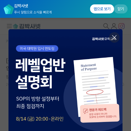
김박사넷
앱으로 보기
닫기
푸시 알림으로 소식을 빠르게
커뮤니티 홈
홍보 게시판
대학원생 모집
[성균관대학교 경영대학원 IMBA] 3차 입학설명회(온라
국내대학원 정보
인) 신청!!
연구실&오픈랩
징징대는 아인슈타인
커뮤니티
2026.04.17
0
커뮤니티 홈
전체글보기
베스트 게시판
IF 명예의전당