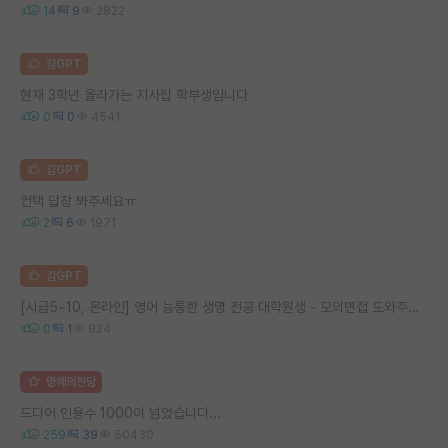
14
9
2822
김GPT
현재 3학년 올라가는 지사립 학부생입니다
0
0
4541
김GPT
컨택 답장 봐주세요ㅠ
2
6
1971
김GPT
[시급5~10, 온라인] 영어 능통한 생명 전공 대학원생 - 모의면접 도와주세요
0
1
924
명예의전당
드디어 인용수 1000이 넘었습니다...
259
39
50430