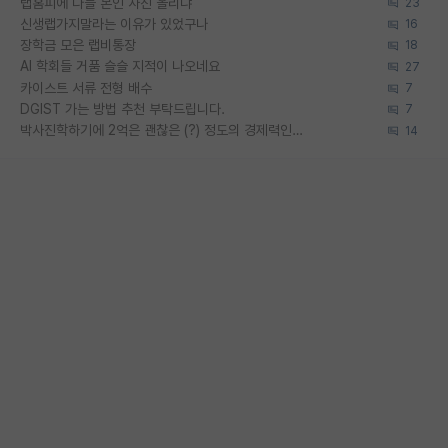
랩홈피에 다들 본인 사진 올리냐
23
신생랩가지말라는 이유가 있었구나
16
장학금 모은 랩비통장
18
AI 학회들 거품 슬슬 지적이 나오네요
27
카이스트 서류 전형 배수
7
DGIST 가는 방법 추천 부탁드립니다.
7
박사진학하기에 2억은 괜찮은 (?) 정도의 경제력인가요
14