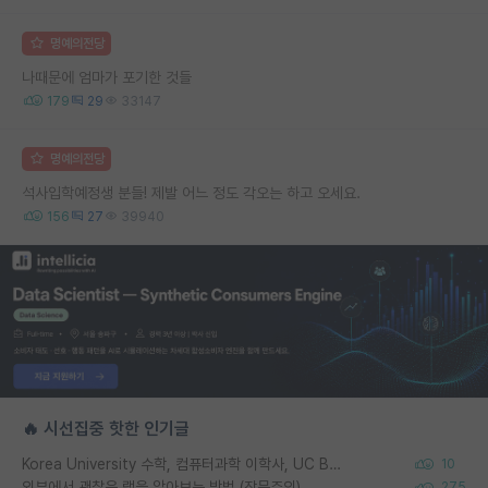
명예의전당
나때문에 엄마가 포기한 것들
179
29
33147
명예의전당
석사입학예정생 분들! 제발 어느 정도 각오는 하고 오세요.
156
27
39940
🔥 시선집중 핫한 인기글
Korea University 수학, 컴퓨터과학 이학사, UC Berkeley 산업공학 대학원 공학박사가 되는 것은 쉽지 않겠죠?
10
외부에서 괜찮은 랩을 알아보는 방법 (장문주의)
275