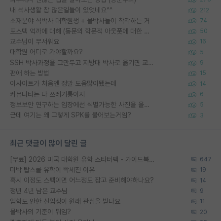
내 석사생활 참 많은일들이 있엇네요^^
212
소재분야 석박사 대학원생 + 물박사들이 착각하는 거
74
포스텍 억까에 대해 (동문의 학문적 아웃풋에 대한 반박)
50
교수님이 무서워요
16
대학원 어디로 가야할까요?
5
SSH 박사과정을 그만두고 지방대 박사로 옮기면 교수의 꿈은 끝일까요?
9
편애 하는 방법
15
이사이트가 처음엔 정말 도움많이됐는데
14
커뮤니티는 다 쓰레기통이지
6
정보보안 연구하는 입장에선 식별가능한 사진을 올리는건 비추이긴함
5
근데 여기는 왜 그렇게 SPK를 물어보는거임?
3
최근 댓글이 많이 달린 글
[무료] 2026 미국 대학원 유학 스타터팩 - 가이드북 & 합격자 컨택메일 템플릿
647
미박 탑스쿨 유학이 빡세진 이유
19
혹시 이정도 스펙이면 어느정도 잡고 준비해야하나요?
14
정년 4년 남은 교수님
9
입학도 안한 신입생이 원래 관심을 받나요
11
물박사의 기준이 뭐임?
20