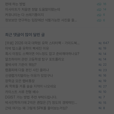
편애 하는 방법
16
이사이트가 처음엔 정말 도움많이됐는데
14
커뮤니티는 다 쓰레기통이지
6
정보보안 연구하는 입장에선 식별가능한 사진을 올리는건 비추이긴함
6
최근 댓글이 많이 달린 글
[무료] 2026 미국 대학원 유학 스타터팩 - 가이드북 & 합격자 컨택메일 템플릿
647
미박 탑스쿨 유학이 빡세진 이유
19
혹시 이정도 스펙이면 어느정도 잡고 준비해야하나요?
14
알츠하이머 관련 고등학생 탐구 포트폴리오
14
물박사의 기준이 뭐임?
22
랩홈피에 다들 본인 사진 올리냐
23
신생랩가지말라는 이유가 있었구나
16
장학금 모은 랩비통장
19
AI 학회들 거품 슬슬 지적이 나오네요
27
카이스트 서류 전형 배수
10
DGIST 가는 방법 추천 부탁드립니다.
7
박사진학하기에 2억은 괜찮은 (?) 정도의 경제력인가요
15
근데 여기는 왜 그렇게 SPK를 물어보는거임?
8