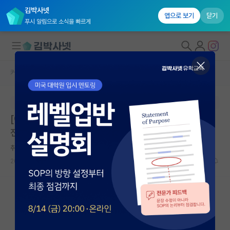
김박사넷
앱으로 보기
닫기
푸시 알림으로 소식을 빠르게
커뮤니티 홈
임용 정보 게시판
대학원생 모집
본문이 수정되지 않는 박제글입니다.
국내대학원 정보
[이화의료원] 2026년 하반기 이화여자대학교 의료원 비
연구실&오픈랩
전임교원 초빙 공고
커뮤니티
취한 노엄 촘스키
2026.07.01
0
318
커뮤니티 홈
전체글보기
베스트 게시판
IF 명예의전당