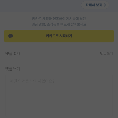
PI 전용 게시판
인문사회 계열 게시판
카카오 계정과 연동하여 게시글에 달린
댓글 알람, 소식등을 빠르게 받아보세요
특수/전문대학원 게시판
카카오로 시작하기
반도체/AI 게시판
장학금/장학생 게시판
댓글 0개
댓글쓰기
학술 정보 게시판
댓글쓰기
홍보 게시판
커리어
유학교육
이벤트
반도체 아카데미