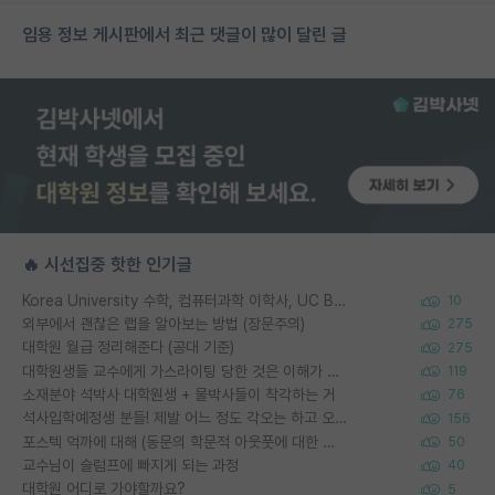
임용 정보 게시판에서 최근 댓글이 많이 달린 글
🔥 시선집중 핫한 인기글
Korea University 수학, 컴퓨터과학 이학사, UC Berkeley 산업공학 대학원 공학박사가 되는 것은 쉽지 않겠죠?
10
외부에서 괜찮은 랩을 알아보는 방법 (장문주의)
275
대학원 월급 정리해준다 (공대 기준)
275
대학원생들 교수에게 가스라이팅 당한 것은 이해가 갑니다. 안타깝네요.
119
소재분야 석박사 대학원생 + 물박사들이 착각하는 거
76
석사입학예정생 분들! 제발 어느 정도 각오는 하고 오세요.
156
포스텍 억까에 대해 (동문의 학문적 아웃풋에 대한 반박)
50
교수님이 슬럼프에 빠지게 되는 과정
40
대학원 어디로 가야할까요?
5