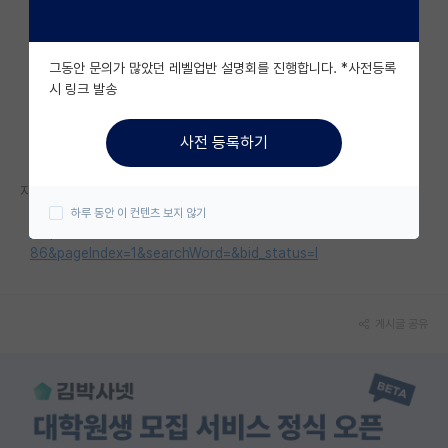
자유 게시판(아무개랩)
그동안 문의가 많았던 레벨업반 설명회를 진행합니다. *사전등록
미국 유학 게시판
시 링크 발송
미국 대학원 합격 후기 게시판
사전 등록하기
대학원생 모집 게시판
자세한 내용은 홈페이지를 참고해 주세요.
대학원 합격 후기 게시판
하루 동안 이 컨텐츠 보지 않기
https://www.eumc.ac.kr/intro/recrut/view.do?bbs_no=306
연구실(PI) 홍보 게시판
86&pageIndex=1&searchWord=&bid_status=I
석박사 채용 정보 게시판
임용 정보 게시판
게시글 공유
학부 인턴 게시판
취업 게시판
임용 후기 게시판