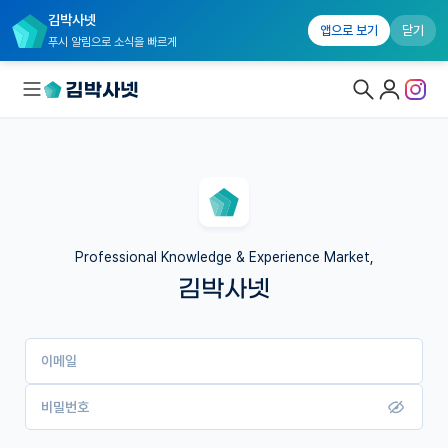
김박사넷
앱으로 보기
닫기
푸시 알림으로 소식을 빠르게
대학원생 모집
국내대학원 정보
연구실&오픈랩
Professional Knowledge & Experience Market,
김박사넷
커뮤니티
커리어
이메일
유학교육
이벤트
비밀번호
반도체 아카데미