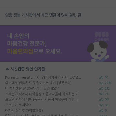
임용 정보 게시판에서 최근 댓글이 많이 달린 글
🔥 시선집중 핫한 인기글
Korea University 수학, 컴퓨터과학 이학사, UC Berkeley 산업공학 대학원 공학박사가 되는 것은 쉽지 않겠죠?
10
외부에서 괜찮은 랩을 알아보는 방법 (장문주의)
275
내 석사생활 참 많은일들이 있엇네요^^
212
소재분야 석박사 대학원생 + 물박사들이 착각하는 거
74
포스텍 억까에 대해 (동문의 학문적 아웃풋에 대한 반박)
50
교수님이 무서워요
16
대학원 어디로 가야할까요?
5
SSH 박사과정을 그만두고 지방대 박사로 옮기면 교수의 꿈은 끝일까요?