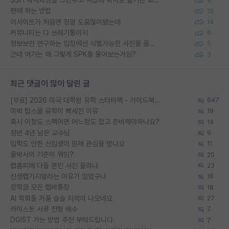
9
편애 하는 방법
15
이사이트가 처음엔 정말 도움많이됐는데
14
커뮤니티는 다 쓰레기통이지
6
정보보안 연구하는 입장에선 식별가능한 사진을 올리는건 비추이긴함
5
근데 여기는 왜 그렇게 SPK를 물어보는거임?
3
최근 댓글이 많이 달린 글
[무료] 2026 미국 대학원 유학 스타터팩 - 가이드북 & 합격자 컨택메일 템플릿
647
미박 탑스쿨 유학이 빡세진 이유
19
혹시 이정도 스펙이면 어느정도 잡고 준비해야하나요?
14
정년 4년 남은 교수님
9
입학도 안한 신입생이 원래 관심을 받나요
11
물박사의 기준이 뭐임?
20
랩홈피에 다들 본인 사진 올리냐
23
신생랩가지말라는 이유가 있었구나
16
장학금 모은 랩비통장
18
AI 학회들 거품 슬슬 지적이 나오네요
27
카이스트 서류 전형 배수
7
DGIST 가는 방법 추천 부탁드립니다.
7