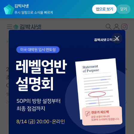
김박사넷
앱으로 보기
닫기
푸시 알림으로 소식을 빠르게
커뮤니티 홈
임용 정보 게시판
대학원생 모집
본문이 수정되지 않는 박제글입니다.
국내대학원 정보
2026학년도 1학기 아주대학교 소프트웨어학과 연구교수
연구실&오픈랩
초빙 공고 (2026.07.01일자) | 아주대학교 교수채용PO
OL
커뮤니티
웃는 로버트 보일
커뮤니티 홈
2026.06.02
0
531
전체글보기
베스트 게시판
IF 명예의전당