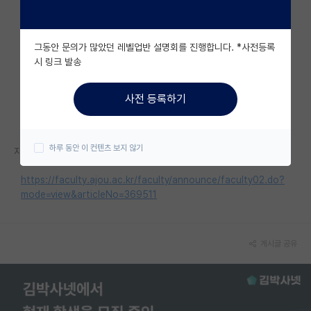
자유 게시판(아무개랩)
그동안 문의가 많았던 레벨업반 설명회를 진행합니다. *사전등록
미국 유학 게시판
시 링크 발송
미국 대학원 합격 후기 게시판
사전 등록하기
대학원생 모집 게시판
대학원 합격 후기 게시판
하루 동안 이 컨텐츠 보지 않기
자세한 내용은 홈페이지를 참고해 주세요.
연구실(PI) 홍보 게시판
https://faculty.ajou.ac.kr/faculty/announce/faculty02.do?
석박사 채용 정보 게시판
mode=view&articleNo=369511
임용 정보 게시판
게시글 공유
학부 인턴 게시판
취업 게시판
임용 후기 게시판