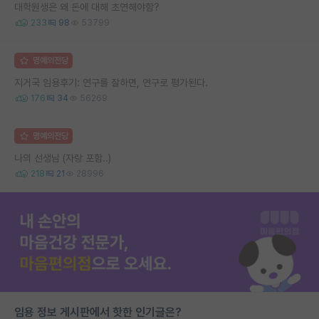
대학원생은 왜 돈에 대해 초연해야함?
233
98
53799
명예의전당
지거국 임용후기: 연구를 잘하면, 연구로 평가된다.
176
34
56269
명예의전당
나의 선생님 (자랑 포함..)
218
21
28996
임용 정보 게시판에서 핫한 인기글은?