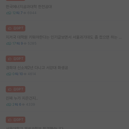
한국에너지공과대학 한전공대
12
7
6944
김GPT
지거국 대학원 키워야한다는 인기글보면서 서울과기대도 좀 컸으면 하는 생각 든다
17
9
5285
김GPT
경희대 신소재2년 다니고 서강대 화생공
0
10
4614
김GPT
진짜 누가 지은건지..
2
6
4339
김GPT
서울대학교 재료공학부 합격했습니다.....