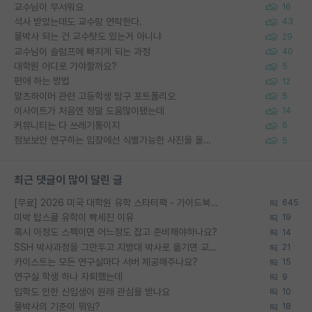
교수님이 무서워요
16
석사 받았는데도 교수랑 연락한다.
43
물박사 되는 건 교수탓도 있는거 아니냐
29
교수님이 슬럼프에 빠지게 되는 과정
40
대학원 어디로 가야할까요?
5
편애 하는 방법
12
알츠하이머 관련 고등학생 탐구 포트폴리오
5
이사이트가 처음엔 정말 도움많이됐는데
14
커뮤니티는 다 쓰레기통이지
6
정보보안 연구하는 입장에선 식별가능한 사진을 올리는건 비추이긴함
5
최근 댓글이 많이 달린 글
[무료] 2026 미국 대학원 유학 스타터팩 - 가이드북 & 합격자 컨택메일 템플릿
645
미박 탑스쿨 유학이 빡세진 이유
19
혹시 이정도 스펙이면 어느정도 잡고 준비해야하나요?
14
SSH 박사과정을 그만두고 지방대 박사로 옮기면 교수의 꿈은 끝일까요?
21
카이스트는 모든 연구실마다 서버 제공해주나요?
15
연구실 학생 하나 자퇴했는데
9
입학도 안한 신입생이 원래 관심을 받나요
10
물박사의 기준이 뭐임?
18