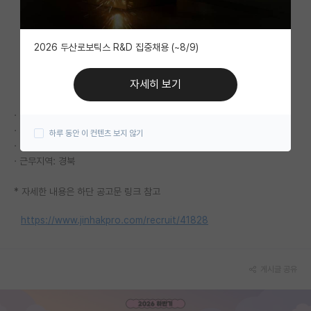
자유 게시판(아무개랩)
2026 두산로보틱스 R&D 집중채용 (~8/9)
미국 유학 게시판
미국 대학원 합격 후기 게시판
자세히 보기
대학원생 모집 게시판
· 모집전공: 전공 무관
· 지원자격: 석사 이상
하루 동안 이 컨텐츠 보지 않기
대학원 합격 후기 게시판
· 접수마감: 2026. 05. 18
· 근무지역: 경북
연구실(PI) 홍보 게시판
* 자세한 내용은 하단 공고문 링크 참고
석박사 채용 정보 게시판
https://www.jinhakpro.com/recruit/41828
임용 정보 게시판
학부 인턴 게시판
게시글 공유
취업 게시판
임용 후기 게시판