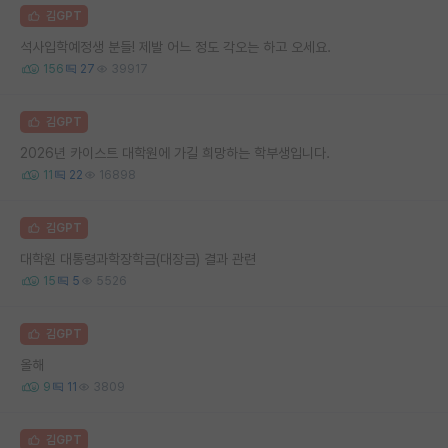
김GPT
석사입학예정생 분들! 제발 어느 정도 각오는 하고 오세요.
156
27
39917
김GPT
2026년 카이스트 대학원에 가길 희망하는 학부생입니다.
11
22
16898
김GPT
대학원 대통령과학장학금(대장금) 결과 관련
15
5
5526
김GPT
올해
9
11
3809
김GPT