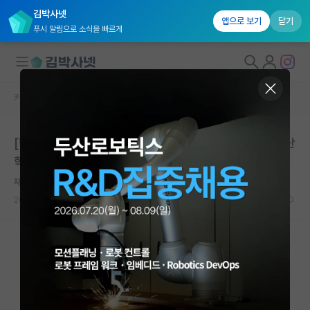
김박사넷
앱으로 보기
닫기
푸시 알림으로 소식을 빠르게
커뮤니티 홈
임용 정보 게시판
대학원생 모집
[한동대학교] 2026학년도 2학기 국제개발혁신연구소 산
국내대학원 정보
학교원 초빙
연구실&오픈랩
재치있는 피에르 페르마
커뮤니티
2026.05.12
0
403
커뮤니티 홈
전체글보기
베스트 게시판
IF 명예의전당