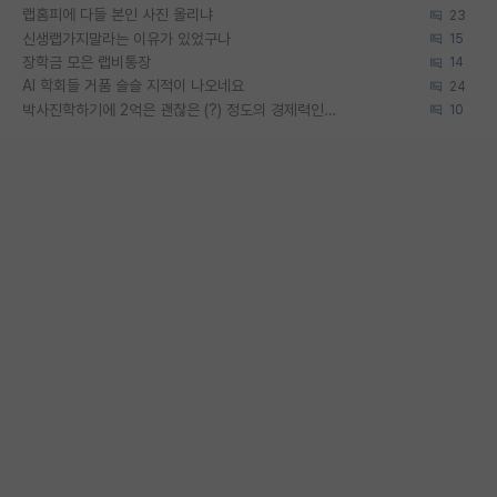
랩홈피에 다들 본인 사진 올리냐
23
신생랩가지말라는 이유가 있었구나
15
장학금 모은 랩비통장
14
AI 학회들 거품 슬슬 지적이 나오네요
24
박사진학하기에 2억은 괜찮은 (?) 정도의 경제력인가요
10