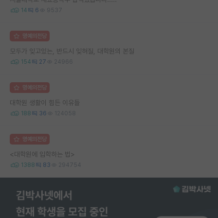
14
6
9537
명예의전당
모두가 잊고있는, 반드시 잊혀질, 대학원의 본질
154
27
24966
명예의전당
대학원 생활이 힘든 이유들
188
36
124058
명예의전당
<대학원에 입학하는 법>
1388
83
294754