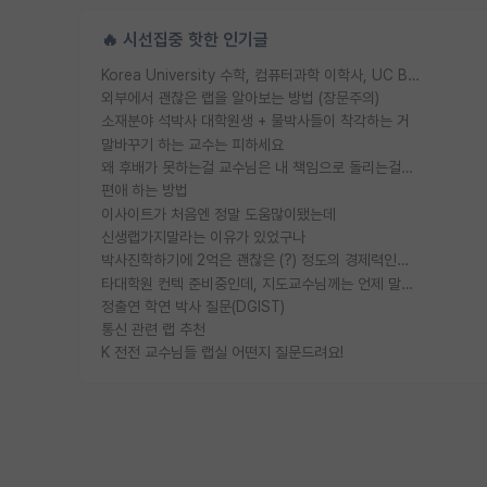
🔥 시선집중 핫한 인기글
Korea University 수학, 컴퓨터과학 이학사, UC Berkeley 산업공학 대학원 공학박사가 되는 것은 쉽지 않겠죠?
외부에서 괜찮은 랩을 알아보는 방법 (장문주의)
소재분야 석박사 대학원생 + 물박사들이 착각하는 거
말바꾸기 하는 교수는 피하세요
왜 후배가 못하는걸 교수님은 내 책임으로 돌리는걸까요?
편애 하는 방법
이사이트가 처음엔 정말 도움많이됐는데
신생랩가지말라는 이유가 있었구나
박사진학하기에 2억은 괜찮은 (?) 정도의 경제력인가요
타대학원 컨텍 준비중인데, 지도교수님께는 언제 말씀드려야 할까요?
정출연 학연 박사 질문(DGIST)
통신 관련 랩 추천
K 전전 교수님들 랩실 어떤지 질문드려요!