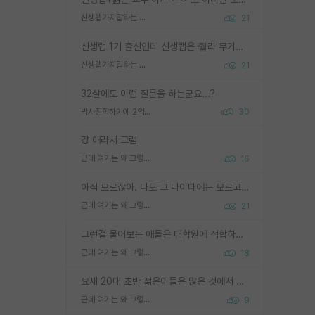
신생랩가지말라는 이유가 있었구나
21
신생랩 1기 출신인데 신생랩은 줠라 무거운 바벨 같은거임. 들면 대박인데 못들면 깔려 죽음. 아무도 알려주지 않는 환경에서 자생해야하지만, 일단 살아남았다면 그 어떤 사람보다 악착같고 생존력 높은 사람으로 거듭날 수 있음
신생랩가지말라는 이유가 있었구나
21
32살에도 이런 질문을 하는군요...?
박사진학하기에 2억은 괜찮은 (?) 정도의 경제력인가요
30
걍 애라서 그럼
근데 여기는 왜 그렇게 SPK를 물어보는거임?
16
아직 모르잖아. 나도 그 나이때에는 모르고 평가 받고 안심하고 싶었어.
근데 여기는 왜 그렇게 SPK를 물어보는거임?
21
그런걸 물어보는 애들은 대학원에 적합하지 않다
근데 여기는 왜 그렇게 SPK를 물어보는거임?
18
요새 20대 초반 젊은이들은 많은 것에서 가성비를 따지더라고요. 내가 이 정도 인풋을 넣었을 때 그만큼 아웃풋이 나올 것인가? 사실 아웃풋이 인풋 대비 리니어하게 나오지 않는 영역을 시도하기 싫어한다는 느낌입니다.
근데 여기는 왜 그렇게 SPK를 물어보는거임?
9