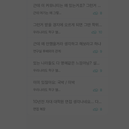
근데 이 커뮤니티는 왜 있는거죠? 그런거 쉽게 물어볼수있어서 있는거 아닌가요? 그렇게 보기 싫으면 커뮤니티도 하지마시지 그러면
근데 여기는 왜 그렇게 SPK를 물어보는거임?
8
그런거 받을 경지에 오르게 되면 그딴 학위명이 필요없음
우리나라도 학구 열풍보면 Higher Doctorate 학위가 필요하다고 봅니다.
10
근데 왜 안했을거라 생각하고 해보라고 하냐
연구실 후배와의 관계
9
있는 나라들도 다 명예같은 느낌아님? 설마 박사끼리 등급나눠서 학위수여하자 같은 헛소리는 아니지? ㅋㅋ
우리나라도 학구 열풍보면 Higher Doctorate 학위가 필요하다고 봅니다.
9
이미 있잖아요: 국박 / 미박
우리나라도 학구 열풍보면 Higher Doctorate 학위가 필요하다고 봅니다.
8
10년전 자대 대학원 면접 생각나네요... 다들 양복에 넥타이까지 하고 갔더니, 국회의원 출마하냐고 놀리셨던. (면접질문내용: 증명사진에선 두상이 계란형인데, 실제론 그렇지 않다. 증명사진이 뭘 증명하고 있는거냐)ㅋㅋㅋㅋ
면접 복장
8