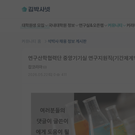
대학원생 모집
국내대학원 정보
연구실&오픈랩
커뮤니티
커리
커뮤니티 홈
석박사 채용 정보 게시판
연구산학협력단 중앙기기실 연구지원직(기간제계약직) 
잡코리아
2026.05.22
0
411