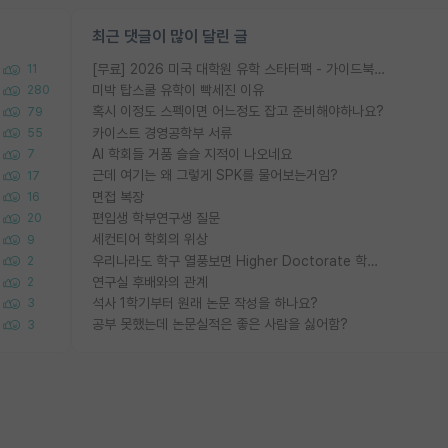
최근 댓글이 많이 달린 글
[무료] 2026 미국 대학원 유학 스타터팩 - 가이드북 & 합격자 컨택메일 템플릿
11
미박 탑스쿨 유학이 빡세진 이유
280
혹시 이정도 스펙이면 어느정도 잡고 준비해야하나요?
79
카이스트 경영공학부 서류
55
AI 학회들 거품 슬슬 지적이 나오네요
7
근데 여기는 왜 그렇게 SPK를 물어보는거임?
17
면접 복장
16
편입생 학부연구생 질문
20
세컨티어 학회의 위상
9
우리나라도 학구 열풍보면 Higher Doctorate 학위가 필요하다고 봅니다.
2
연구실 후배와의 관계
2
석사 1학기부터 원래 논문 작성을 하나요?
3
공부 못했는데 논문실적은 좋은 사람을 싫어함?
3