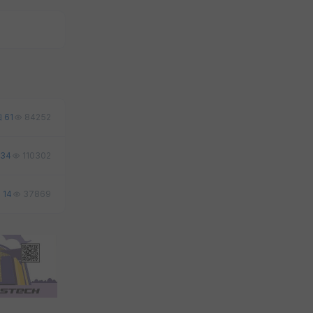
61
84252
34
110302
14
37869