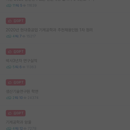
11
5
11639
김GPT
2020년 현대중공업 기계공학과 추천채용인원 1차 정리
4
7
15217
김GPT
박사3년차 연구실적
5
6
11363
김GPT
생산기술연구원 학연
2
10
24374
김GPT
기계공학과 암울
4
12
7278