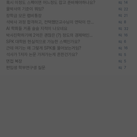
혹시 이정도 스펙이면 어느정도 잡고 준비해야하나요?
14
물박사의 기준이 뭐임?
22
장학금 모은 랩비통장
21
석박사 과정 합격하고, 컨택했던교수님이 연락이 안됩니다...
8
AI 학회들 거품 슬슬 지적이 나오네요
32
박사진학하기에 2억은 괜찮은 (?) 정도의 경제력인가요
16
SPK 대학원 현실적으로 가능한 스펙인가요?
6
근데 여기는 왜 그렇게 SPK를 물어보는거임?
16
석사가 1저자 논문 가져가는게 흔한건가요?
5
면접 복장
5
편입생 학부연구생 질문
7