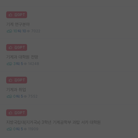
김GPT
기계 연구분야
10
10
7022
김GPT
기계과 대학원 전망
3
5
14248
김GPT
기계과 취업
0
5
7552
김GPT
지방국립대(지거국x) 3학년 기계공학부 과탑 서카 대학원
0
5
11909