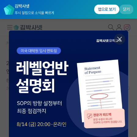
김박사넷
앱으로 보기
닫기
푸시 알림으로 소식을 빠르게
커뮤니티 홈
석박사 채용 정보 게시판
대학원생 모집
2026년 제3회 기간제 근로자 공개채용 공고 | 한국기계
국내대학원 정보
연구원 | 2026년 5월 27일 11시까지
연구실&오픈랩
한국기계연구원
커뮤니티
2026.05.14
0
913
커뮤니티 홈
전체글보기
베스트 게시판
IF 명예의전당