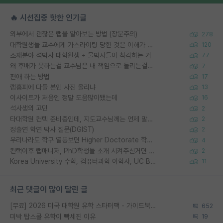
🔥 시선집중 핫한 인기글
외부에서 괜찮은 랩을 알아보는 방법 (장문주의)
278
대학원생들 교수에게 가스라이팅 당한 것은 이해가 갑니다. 안타깝네요.
120
소재분야 석박사 대학원생 + 물박사들이 착각하는 거
77
왜 후배가 못하는걸 교수님은 내 책임으로 돌리는걸까요?
7
편애 하는 방법
17
랩홈피에 다들 본인 사진 올리냐
13
이사이트가 처음엔 정말 도움많이됐는데
16
석사생의 고민
2
타대학원 컨텍 준비중인데, 지도교수님께는 언제 말씀드려야 할까요?
2
정출연 학연 박사 질문(DGIST)
2
우리나라도 학구 열풍보면 Higher Doctorate 학위가 필요하다고 봅니다.
4
컨택이후 랩매니저, PhD학생들 소개 시켜주신거면 거의 컨펌에 가깝나요?
2
Korea University 수학, 컴퓨터과학 이학사, UC Berkeley 산업공학 대학원 공학박사가 되는 것은 쉽지 않겠죠?
11
최근 댓글이 많이 달린 글
[무료] 2026 미국 대학원 유학 스타터팩 - 가이드북 & 합격자 컨택메일 템플릿
652
미박 탑스쿨 유학이 빡세진 이유
19