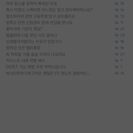
미박 탑스쿨 유학이 빡세진 이유
19
혹시 이정도 스펙이면 어느정도 잡고 준비해야하나요?
14
알츠하이머 관련 고등학생 탐구 포트폴리오
13
입학도 안한 신입생이 원래 관심을 받나요
11
물박사의 기준이 뭐임?
20
랩홈피에 다들 본인 사진 올리냐
23
신생랩가지말라는 이유가 있었구나
16
장학금 모은 랩비통장
19
AI 학회들 거품 슬슬 지적이 나오네요
27
카이스트 서류 전형 배수
7
DGIST 가는 방법 추천 부탁드립니다.
7
박사진학하기에 2억은 괜찮은 (?) 정도의 경제력인가요
14