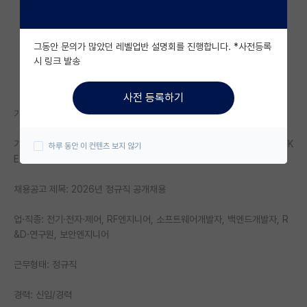
자유 게시판(아무개랩)
그동안 문의가 많았던 레벨업반 설명회를 진행합니다. *사전등록
미국 유학 게시판
시 링크 발송
미국 대학원 합격 후기 게시판
사전 등록하기
대학원생 모집 게시판
기업명: 한국전자기술연구원
대학원 합격 후기 게시판
기업정보 URL: https://www.jobkorea.co.kr/Recruit/Co_Read/C/K
하루 동안 이 컨텐츠 보지 않기
ETIHR
연구실(PI) 홍보 게시판
채용공고 제목: 2026년 정규직 공개채용
석박사 채용 정보 게시판
임용 정보 게시판
업·직종: 전기·전자·제어, RF엔지니어, 소프트웨어개발자, 백엔드개발자, R
&D·연구원, 보안엔지니어
학부 인턴 게시판
근무형태: 정규직
취업 게시판
경력: 신입/경력
임용 후기 게시판