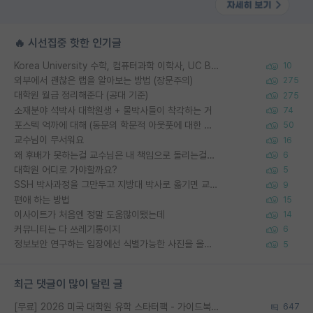
🔥 시선집중 핫한 인기글
Korea University 수학, 컴퓨터과학 이학사, UC Berkeley 산업공학 대학원 공학박사가 되는 것은 쉽지 않겠죠?
10
외부에서 괜찮은 랩을 알아보는 방법 (장문주의)
275
대학원 월급 정리해준다 (공대 기준)
275
소재분야 석박사 대학원생 + 물박사들이 착각하는 거
74
포스텍 억까에 대해 (동문의 학문적 아웃풋에 대한 반박)
50
교수님이 무서워요
16
왜 후배가 못하는걸 교수님은 내 책임으로 돌리는걸까요?
6
대학원 어디로 가야할까요?
5
SSH 박사과정을 그만두고 지방대 박사로 옮기면 교수의 꿈은 끝일까요?
9
편애 하는 방법
15
이사이트가 처음엔 정말 도움많이됐는데
14
커뮤니티는 다 쓰레기통이지
6
정보보안 연구하는 입장에선 식별가능한 사진을 올리는건 비추이긴함
5
최근 댓글이 많이 달린 글
[무료] 2026 미국 대학원 유학 스타터팩 - 가이드북 & 합격자 컨택메일 템플릿
647