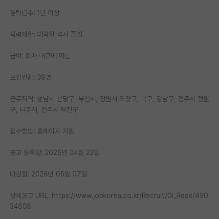
경력년수: 1년 이상
PI 전용 게시판
학력제한: 대학원 석사 졸업
인문사회 계열 게시판
특수/전문대학원 게시판
급여: 회사 내규에 따름
반도체/AI 게시판
모집인원: 38명
장학금/장학생 게시판
근무지역: 성남시 분당구, 부천시, 창원시 의창구, 북구, 강남구, 청주시 청원
구, 나주시, 전주시 덕진구
학술 정보 게시판
접수방법: 홈페이지 지원
홍보 게시판
커리어
공고 등록일: 2026년 04월 22일
유학교육
마감일: 2026년 05월 07일
이벤트
상세공고 URL: https://www.jobkorea.co.kr/Recruit/GI_Read/490
34608
반도체 아카데미