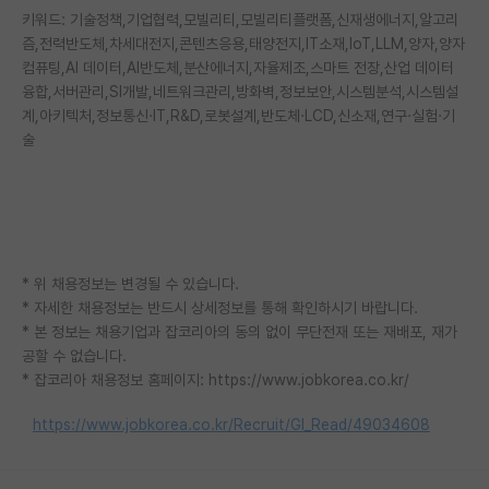
키워드: 기술정책,기업협력,모빌리티,모빌리티플랫폼,신재생에너지,알고리
재팬라운지 🌸
즘,전력반도체,차세대전지,콘텐츠응용,태양전지,IT소재,IoT,LLM,양자,양자
컴퓨팅,AI 데이터,AI반도체,분산에너지,자율제조,스마트 전장,산업 데이터
융합,서버관리,SI개발,네트워크관리,방화벽,정보보안,시스템분석,시스템설
계,아키텍처,정보통신·IT,R&D,로봇설계,반도체·LCD,신소재,연구·실험·기
술
* 위 채용정보는 변경될 수 있습니다.
* 자세한 채용정보는 반드시 상세정보를 통해 확인하시기 바랍니다.
* 본 정보는 채용기업과 잡코리아의 동의 없이 무단전재 또는 재배포, 재가
공할 수 없습니다.
* 잡코리아 채용정보 홈페이지: https://www.jobkorea.co.kr/
https://www.jobkorea.co.kr/Recruit/GI_Read/49034608