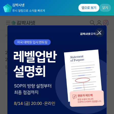
김박사넷
앱으로 보기
닫기
푸시 알림으로 소식을 빠르게
커뮤니티 홈
석박사 채용 정보 게시판
대학원생 모집
2026년 정규직 공개채용 | 한국전자기술연구원 | 마감일:
국내대학원 정보
2026년 05월 07일
연구실&오픈랩
잡코리아
커뮤니티
2026.04.23
0
874
커뮤니티 홈
전체글보기
베스트 게시판
IF 명예의전당