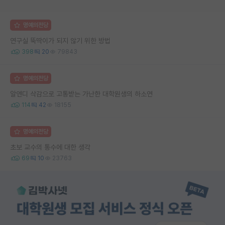
명예의전당
연구실 뚝딱이가 되지 않기 위한 방법
398
20
79843
명예의전당
알앤디 삭감으로 고통받는 가난한 대학원생의 하소연
114
42
18155
명예의전당
초보 교수의 통수에 대한 생각
69
10
23763