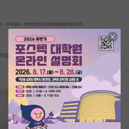
어
유학교육
이벤트
반도체 아카데미
재팬라운지 🌸
마감일: 2026년 04월 29일
스크랩
신고하