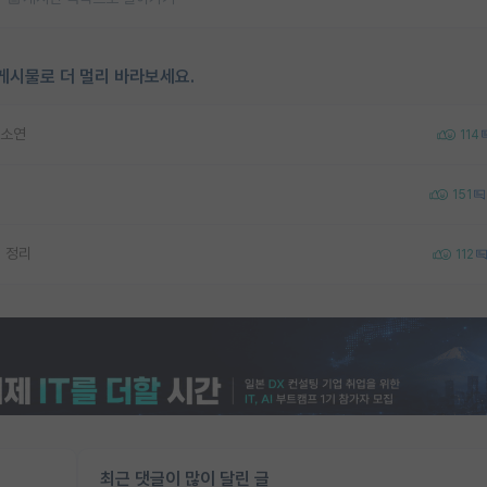
게시물로 더 멀리 바라보세요.
하소연
114
151
점 정리
112
최근 댓글이 많이 달린 글