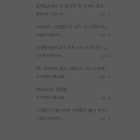
능력없는박사 란 말이지 뭐. 능력이 뭐고 능력이 있다는게 뭔지는 사람마다 기준이 다르니까 얘기해봐야 서로 자기 기준만 얘기해서 논쟁이 끝이 안나고. 주위에서 능력있고 야심있는 신입생이 교수가 유의미한 피드백을 아예 안주면서 제대로된 과제에 참여해볼 기회도 제공하지 않고 잡일 뺑뺑이만 돌려서 맨날 단순작업만 하면서 밤새다가 눈빛이 점점 죽어가는걸 본 사람은 물박사는 교수탓이라고 하고, 교수는 이것저것 알려도 주고 기회도 주고 사수 동기 붙여주면서 어떻게든 끌고가려고 하는데 본인이 매일 뺀질거리면서 출근 하는둥마는둥 하다가 기껏 와서도 폰이나 쳐다보다가 실험 망치고 저녁약속있어서 먼저 가볼게요~ 하는걸 본 사람은 물박사는 본인탓이라고 함.
물박사의 기준이 뭐임?
13
가지마라. 신생랩이고 내가 석사 3학기차인데 최고참인데 나도 아무것도 모르는데 교수가 후배들 왜 논문 교육 안시키냐. 논문 왜 안 써오냐 닦달한다
신생랩가지말라는 이유가 있었구나
12
신생랩+젊은 교수 이게 ㄹㅇ 모 아니면 도인듯.
신생랩가지말라는 이유가 있었구나
9
ML 대부분이 골드 스탠다드 하나 상정해놓고 (벤치마크 데이터셋이 여러 개면 여러 개 상정) 그거 얼마나 잘 맞추나 싸움임 가끔 번뜩이는 설계 철학을 보여주는 논문들도 있지만 대부분 그거 성적 얼마나 더 올리느라에 혈안이 되어 있는 측면이 잇음
AI 학회들 거품 슬슬 지적이 나오네요
10
neurips는 괜찮음
AI 학회들 거품 슬슬 지적이 나오네요
8
신생랩 1기 출신인데 신생랩은 줠라 무거운 바벨 같은거임. 들면 대박인데 못들면 깔려 죽음. 아무도 알려주지 않는 환경에서 자생해야하지만, 일단 살아남았다면 그 어떤 사람보다 악착같고 생존력 높은 사람으로 거듭날 수 있음
신생랩가지말라는 이유가 있었구나
12