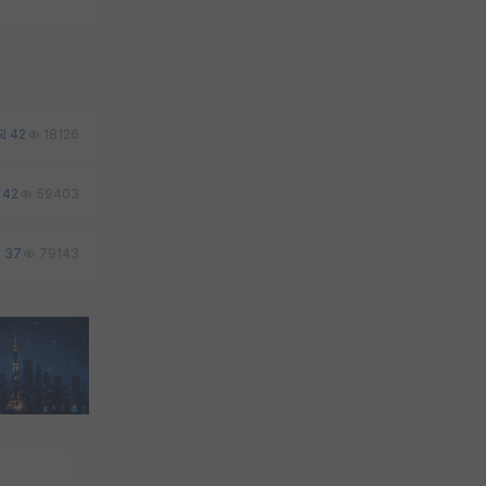
42
18126
42
59403
37
79143