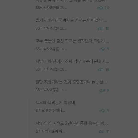
SSH 박사과정을 그만두고 지방대 박사로 옮기면 교수의 꿈은 끝일까요?
20
옮기시려면 미국박사로 가시는게 어떨까 싶네요. 교수가 꿈이면 미국박사 하고 미국교수 까지 같이 노리시는게 기회가 많지 않을까요?
SSH 박사과정을 그만두고 지방대 박사로 옮기면 교수의 꿈은 끝일까요?
10
교수 뽑는데 출신 학교는 생각보다 그렇게 안 봄. 앞으로는 더 안 보게 될거임. 박사는 어디서 진행해도 됨. 단, 제대로 쌓고 좋은 실적 만들 수 있다면. 그런데 지방대는 그럴 가능성이 지극히 낮음. 나만 열심히 잘 하면 된다? 인간은 주변 환경에 지배되는 나약한 존재임. 주변의 지방대 대학원생과 섞이고 지방 특유의 여유로움 또는 나쁘게 얘기해서 나태함에 젖어 살다보면 교수의 꿈 자체를 잊어버리게 될 가능성도 있음. 주변 환경이 70~80%임.
SSH 박사과정을 그만두고 지방대 박사로 옮기면 교수의 꿈은 끝일까요?
9
지방대 이 단어가 진짜 너무 짜증나는데 지방대면 다 그냥 쓰레기인가요? 무슨 말 같지도 않은 댓글들이 있는건지??? 지방에도 충분히 좋은 대학 많고 충분히 잘하는 교수님들 많습니다 포항공대 4개 IST 대표 지거국들 여기 모두 다 지방에 있고 여기 출신들 중에 교수하는 분들 적지 않습니다 지거국 출신이 무슨 교수를 하냐?라고 생각할 사람들 많은데 상위 대표 지거국에 아웃라이어들 많습니다 결국 개인의 연구역량과 실적이 중요합니다 이 역량을 펼치는데 있어서 지도교수와의 합도 중요합니다. 그리고 경력이 필요하면 해외포닥까지 다녀오세요
SSH 박사과정을 그만두고 지방대 박사로 옮기면 교수의 꿈은 끝일까요?
16
일단 지방대라는 것이 포항공대나 ist, 상위 지거국은 아니라고 생각하겠습니다. 그런곳은 서성한에 비해 소위 대학 네임밸류가 크게 뒤떨어지지는 않으니까요. 대학 이름이 중요하냐? 당연합니다. 대학 이름이 좋아서 좋은 아웃풋이 나오는 것이냐, 좋은 대학은 좋은 사람과 좋은 기회가 몰려있으니 아웃풋도 자연스럽게 좋아지는 것이냐? 대답하기 어려운 문제입니다. 아직 한국 사회에서 학벌을 보는 것도, 특히 이공계를 중심으로 학벌보다는 실적 위주라는 분위기가 형성되는 것도 사실입니다. 지방대 출신으로 전임교수가 될수 있느냐? 가능 불가능을 따지면 당연히 가능입니다. 지방대 박사 출신으로 전임교원이 된 경우가 실제로 있으니까요. 현실적인 가능성이 있느냐? 지금 이정도 대학의 교수가 되고싶다고 생각되는 대학 들어가서 컴공과 교수 목록 켜고 박사 어디서 받았는지 쭉 한번 보세요. 냉정하게 지방대 출신인 분들이 많지는 않으실겁니다.
SSH 박사과정을 그만두고 지방대 박사로 옮기면 교수의 꿈은 끝일까요?
9
ㅉㅉ왜 욕먹는지 알겠네
입학도 안한 신입생이 원래 관심을 받나요
9
서당개 개 ㅅㄲ도 3년이면 풍월 읊는데 박사 5년 이상 대리고 있으면서 물된건 교수 탓 맞는ㄱ게 거기가 서당이 아니란 소리임
물박사의 기준이 뭐임?
11