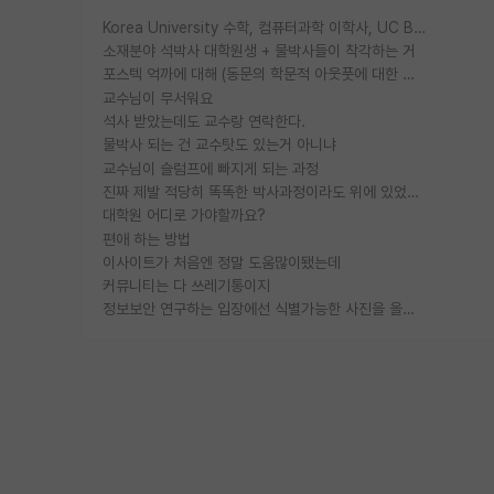
Korea University 수학, 컴퓨터과학 이학사, UC Berkeley 산업공학 대학원 공학박사가 되는 것은 쉽지 않겠죠?
소재분야 석박사 대학원생 + 물박사들이 착각하는 거
포스텍 억까에 대해 (동문의 학문적 아웃풋에 대한 반박)
교수님이 무서워요
석사 받았는데도 교수랑 연락한다.
물박사 되는 건 교수탓도 있는거 아니냐
교수님이 슬럼프에 빠지게 되는 과정
진짜 제발 적당히 똑똑한 박사과정이라도 위에 있었으면..
대학원 어디로 가야할까요?
편애 하는 방법
이사이트가 처음엔 정말 도움많이됐는데
커뮤니티는 다 쓰레기통이지
정보보안 연구하는 입장에선 식별가능한 사진을 올리는건 비추이긴함