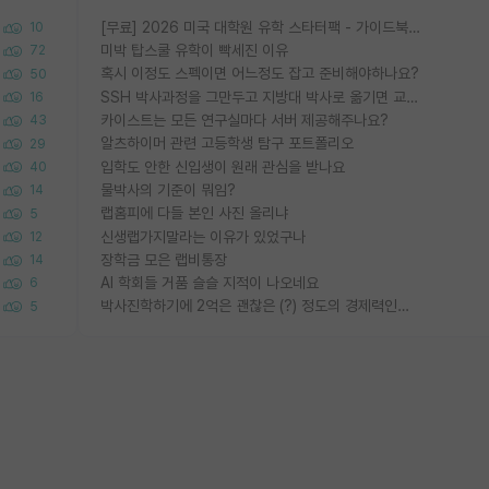
[무료] 2026 미국 대학원 유학 스타터팩 - 가이드북 & 합격자 컨택메일 템플릿
10
미박 탑스쿨 유학이 빡세진 이유
72
혹시 이정도 스펙이면 어느정도 잡고 준비해야하나요?
50
SSH 박사과정을 그만두고 지방대 박사로 옮기면 교수의 꿈은 끝일까요?
16
카이스트는 모든 연구실마다 서버 제공해주나요?
43
알츠하이머 관련 고등학생 탐구 포트폴리오
29
입학도 안한 신입생이 원래 관심을 받나요
40
물박사의 기준이 뭐임?
14
랩홈피에 다들 본인 사진 올리냐
5
신생랩가지말라는 이유가 있었구나
12
장학금 모은 랩비통장
14
AI 학회들 거품 슬슬 지적이 나오네요
6
박사진학하기에 2억은 괜찮은 (?) 정도의 경제력인가요
5