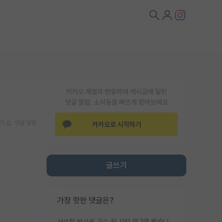
카카오 계정과 연동하여 게시글에 달린
댓글 알람, 소식등을 빠르게 받아보세요
기
댓글 알람
카카오로 시작하기
글쓰기
가장 핫한 댓글은?
서성한 박사로 교수 된 사람 딱 1명 봤습니다. 근데 지방대 박사로 교수된 거는 기적이 일어나야되요. 서성한 학부부터여도 빡센게 교수임용일텐데 지방대박사로 무슨 교수가 되나요...... 중소기업/중견기업 팀장급/연구소장급이나 될거 같네요.