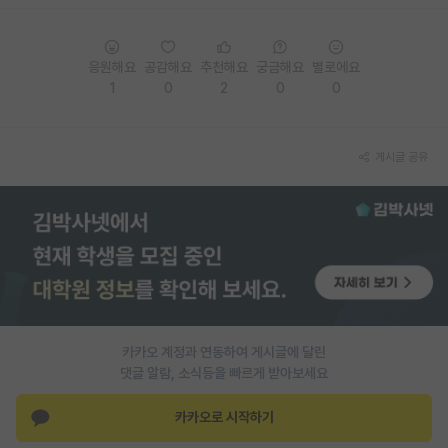
PI 전용 게시판
응원해요
공감해요
추천해요
궁금해요
별로에요
인문사회 계열 게시판
1
0
2
0
0
특수/전문대학원 게시판
반도체/AI 게시판
게시글 공유
장학금/장학생 게시판
학술 정보 게시판
홍보 게시판
커리어
유학교육
카카오 계정과 연동하여 게시글에 달린
댓글 알람, 소식등을 빠르게 받아보세요
이벤트
카카오로 시작하기
반도체 아카데미