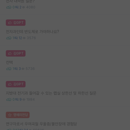
전자 대학원 질문?
0
2
4080
김GPT
전자과인데 반도체로 가야하나요?
1
12
3576
김GPT
컨택
1
3
5736
김GPT
지방대 전기과 들어갈 수 있는 랩실 상한선 및 하한선 질문
0
9
1984
명예의전당
연구자로서 우여곡절 우울증/불안장애 경험담