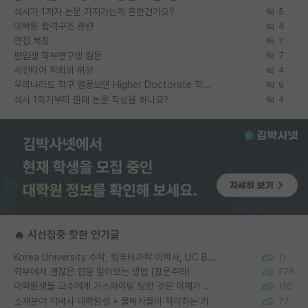
석사가 1저자 논문 가져가는게 흔한건가요?
5
대학원 합격구조 관련
4
면접 복장
7
편입생 학부연구생 질문
7
세컨티어 학회의 위상
4
우리나라도 학구 열풍보면 Higher Doctorate 학위가 필요하다고 봅니다.
9
석사 1학기부터 원래 논문 작성을 하나요?
4
🔥 시선집중 핫한 인기글
Korea University 수학, 컴퓨터과학 이학사, UC Berkeley 산업공학 대학원 공학박사가 되는 것은 쉽지 않겠죠?
11
외부에서 괜찮은 랩을 알아보는 방법 (장문주의)
278
대학원생들 교수에게 가스라이팅 당한 것은 이해가 갑니다. 안타깝네요.
120
소재분야 석박사 대학원생 + 물박사들이 착각하는 거
77