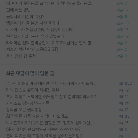
왜 후배가 못하는걸 교수님은 내 책임으로 돌리는걸까요?
7
편애 하는 방법
17
물박사의 기준이 뭐임?
9
랩홈피에 다들 본인 사진 올리냐
13
이사이트가 처음엔 정말 도움많이됐는데
16
신생랩가지말라는 이유가 있었구나
19
타대학원 컨텍 준비중인데, 지도교수님께는 언제 말씀드려야 할까요?
2
정출연 학연 박사 질문(DGIST)
2
통신 관련 랩 추천
3
최근 댓글이 많이 달린 글
[무료] 2026 미국 대학원 유학 스타터팩 - 가이드북 & 합격자 컨택메일 템플릿
652
미박 탑스쿨 유학이 빡세진 이유
19
혹시 이정도 스펙이면 어느정도 잡고 준비해야하나요?
14
카이스트 경영공학부 서류
29
장학금 모은 랩비통장
21
AI 학회들 거품 슬슬 지적이 나오네요
33
박사진학하기에 2억은 괜찮은 (?) 정도의 경제력인가요
16
SPK 대학원 현실적으로 가능한 스펙인가요?
6
근데 여기는 왜 그렇게 SPK를 물어보는거임?
18