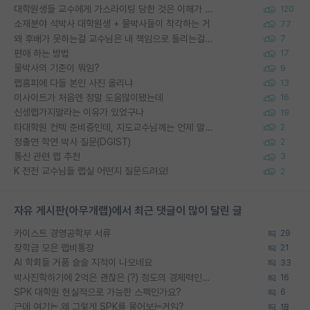
대학원생들 교수에게 가스라이팅 당한 것은 이해가 갑니다. 안타깝네요.
120
소재분야 석박사 대학원생 + 물박사들이 착각하는 거
77
왜 후배가 못하는걸 교수님은 내 책임으로 돌리는걸까요?
7
편애 하는 방법
17
물박사의 기준이 뭐임?
9
랩홈피에 다들 본인 사진 올리냐
13
이사이트가 처음엔 정말 도움많이됐는데
16
신생랩가지말라는 이유가 있었구나
19
타대학원 컨텍 준비중인데, 지도교수님께는 언제 말씀드려야 할까요?
2
정출연 학연 박사 질문(DGIST)
2
통신 관련 랩 추천
3
K 전전 교수님들 랩실 어떤지 질문드려요!
2
자유 게시판(아무개랩)에서 최근 댓글이 많이 달린 글
카이스트 경영공학부 서류
29
장학금 모은 랩비통장
21
AI 학회들 거품 슬슬 지적이 나오네요
33
박사진학하기에 2억은 괜찮은 (?) 정도의 경제력인가요
16
SPK 대학원 현실적으로 가능한 스펙인가요?
6
근데 여기는 왜 그렇게 SPK를 물어보는거임?
18