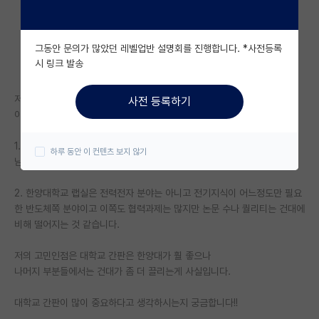
자유 게시판(아무개랩)
그동안 문의가 많았던 레벨업반 설명회를 진행합니다. *사전등록
미국 유학 게시판
시 링크 발송
미국 대학원 합격 후기 게시판
저는 현재 전력전자 분야로 활동을 쌓아왔고 그래서
사전 등록하기
대학원생 모집 게시판
이쪽으로 대학원을 희망하는 전기공학과 학생입니다.
대학원 합격 후기 게시판
1. 건국대학교 랩실은 전력전자로 저랑 완전 딱 맞는 분야이기도 하고 교수
하루 동안 이 컨텐츠 보지 않기
님이 전력전자 쪽으로 유명하시고 협력과제랑 논문수도 많은 랩실입니다.
연구실(PI) 홍보 게시판
2. 한양대학교 랩실은 전력전자 분야는 아니고 전기지식이 어느정도만 필요
석박사 채용 정보 게시판
한 반도체쪽 분야이고 이쪽도 협력과제는 많지만 논문 수나 퀄리티는 건대에
비해 떨어지는 것 같습니다.
임용 정보 게시판
학부 인턴 게시판
저의 고민인점은 대학교 간판은 한양대가 훨 좋으나
나머지 부분들에서는 건대가 좀 더 끌리는게 사실입니다.
취업 게시판
대학교 간판이 많이 중요하다고 생각하시는지 궁금합니다!!
임용 후기 게시판