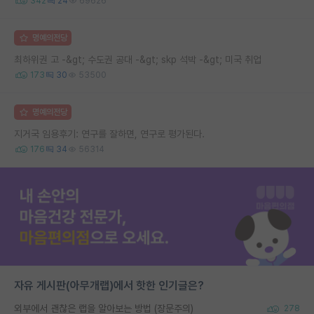
342
24
69626
명예의전당
최하위권 고 -&gt; 수도권 공대 -&gt; skp 석박 -&gt; 미국 취업
173
30
53500
명예의전당
지거국 임용후기: 연구를 잘하면, 연구로 평가된다.
176
34
56314
자유 게시판(아무개랩)에서 핫한 인기글은?
외부에서 괜찮은 랩을 알아보는 방법 (장문주의)
278