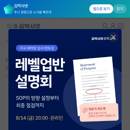
김박사넷
앱으로 보기
닫기
푸시 알림으로 소식을 빠르게
커뮤니티 홈
자유 게시판(아무개랩)
대학원생 모집
대학원 건대vs한양대 추천해주세요.
국내대학원 정보
만만한 피터 힉스
연구실&오픈랩
2026.05.29
14
5347
커뮤니티
커뮤니티 홈
전체글보기
베스트 게시판
IF 명예의전당