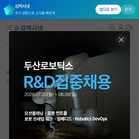
김박사넷
앱으로 보기
닫기
푸시 알림으로 소식을 빠르게
커뮤니티 홈
자유 게시판(아무개랩)
대학원생 모집
본문이 수정되지 않는 박제글입니다.
국내대학원 정보
ai 탑컨퍼 가치
연구실&오픈랩
도도한 쇼펜하우어
커뮤니티
2026.05.20
9
1445
커뮤니티 홈
전체글보기
베스트 게시판
IF 명예의전당