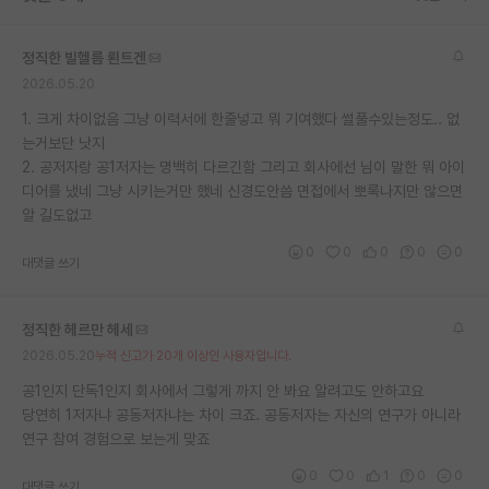
재팬라운지 🌸
정직한 빌헬름 뢴트겐
2026.05.20
1. 크게 차이없음 그냥 이력서에 한줄넣고 뭐 기여했다 썰풀수있는정도.. 없
는거보단 낫지
2. 공저자랑 공1저자는 명백히 다르긴함 그리고 회사에선 님이 말한 뭐 아이
디어를 냈네 그냥 시키는거만 했네 신경도안씀 면접에서 뽀록나지만 않으면
알 길도없고
0
0
0
0
0
대댓글 쓰기
정직한 헤르만 헤세
2026.05.20
누적 신고가 20개 이상인 사용자입니다.
공1인지 단독1인지 회사에서 그렇게 까지 안 봐요 알려고도 안하고요
당연히 1저자냐 공동저자냐는 차이 크죠. 공동저자는 자신의 연구가 아니라
연구 참여 경험으로 보는게 맞죠
0
0
1
0
0
대댓글 쓰기