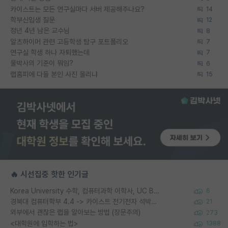
카이스트는 모든 연구실마다 서버 제공해주나요?
14
학부신입생 질문
12
정년 4년 남은 교수님
8
알츠하이머 관련 고등학생 탐구 포트폴리오
7
연구실 학생 하나 자퇴했는데
7
물박사의 기준이 뭐임?
6
랩홈피에 다들 본인 사진 올리냐
15
🔥 시선집중 핫한 인기글
Korea University 수학, 컴퓨터과학 이학사, UC Berkeley 산업공학 대학원 공학박사가 되는 것은 쉽지 않겠죠?
6
경북대 컴퓨터학부 4.4 -> 카이스트 전기전자 석박사통합과정 합격
21
외부에서 괜찮은 랩을 알아보는 방법 (장문주의)
273
<대학원에 입학하는 법>
1388