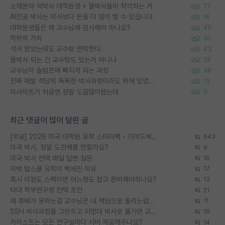
소재분야 석박사 대학원생 + 물박사들이 착각하는 거
71
AI전공 박사는 의사보다 돈을 더 많이 벌 수 있습니다.
16
대학원생들은 왜 교수님께 감사해야 하나요?
49
학위의 가치
20
석사 받았는데도 교수랑 연락한다.
43
물박사 되는 건 교수탓도 있는거 아니냐
28
교수님이 슬럼프에 빠지게 되는 과정
38
진짜 제발 적당히 똑똑한 박사과정이라도 위에 있었으면..
13
이사이트가 처음엔 정말 도움많이됐는데
9
최근 댓글이 많이 달린 글
[무료] 2026 미국 대학원 유학 스타터팩 - 가이드북 & 합격자 컨택메일 템플릿
643
미국 박사, 정말 도전해볼 만할까요?
9
미국 박사 컨택 메일 답변 질문
10
미박 탑스쿨 유학이 빡세진 이유
17
혹시 이정도 스펙이면 어느정도 잡고 준비해야하나요?
13
타대 학부연구생 컨택 조언
21
왜 후배가 못하는걸 교수님은 내 책임으로 돌리는걸까요?
11
SSH 박사과정을 그만두고 지방대 박사로 옮기면 교수의 꿈은 끝일까요?
19
카이스트는 모든 연구실마다 서버 제공해주나요?
14