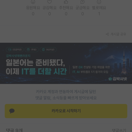
응원해요
공감해요
추천해요
궁금해요
별로에요
PI 전용 게시판
0
0
0
0
1
인문사회 계열 게시판
특수/전문대학원 게시판
게시글 공유
반도체/AI 게시판
장학금/장학생 게시판
학술 정보 게시판
홍보 게시판
커리어
카카오 계정과 연동하여 게시글에 달린
댓글 알람, 소식등을 빠르게 받아보세요
유학교육
카카오로 시작하기
이벤트
반도체 아카데미
댓글 9개
댓글쓰기