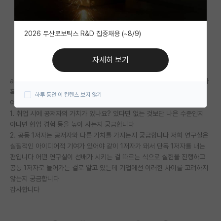
자유 게시판(아무개랩)
2026 두산로보틱스 R&D 집중채용 (~8/9)
미국 유학 게시판
미국 대학원 합격 후기 게시판
자세히 보기
대학원생 모집 게시판
ai 탑컨퍼를 갖고 있는 석사가 꽤 되는 걸로 아는데 그중에 상당수가 공저자
혹은 공동 1저자인 것으로 알고 있습니다
하루 동안 이 컨텐츠 보지 않기
대학원 합격 후기 게시판
여기서 궁금한 게
1. 취업 시에 공저자의 가치가 있나요? 있다면 없는 것보단 나은 수준인지
연구실(PI) 홍보 게시판
아니면 협업 경험 등을 높이 사는지 궁금합니다
2. 공동 1저자는 공저자와 다른 가치를 가지는지 궁금합니다 저희 연구실은
석박사 채용 정보 게시판
실질적인 아이디어적 기여가 있어야 같이 1저자가 돼서 단독 1저자를 내는
편입니다 어떤 연구실이 선배가 시키는 걸 따르는 식으로 실헌을 진행하고
임용 정보 게시판
공동 1저자로 들어가는 걸로 알고 있는데 기업에선 이러한 차이를 고려하지
학부 인턴 게시판
않는지 궁금합니다
감사합니다
취업 게시판
임용 후기 게시판