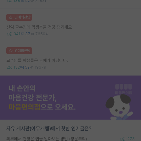
138
52
74821
명예의전당
신임 교수인데 학생분들 건강 챙기세요
341
37
76504
명예의전당
교수님들 학생들은 노예가 아닙니다.
132
52
19679
자유 게시판(아무개랩)에서 핫한 인기글은?
외부에서 괜찮은 랩을 알아보는 방법 (장문주의)
273