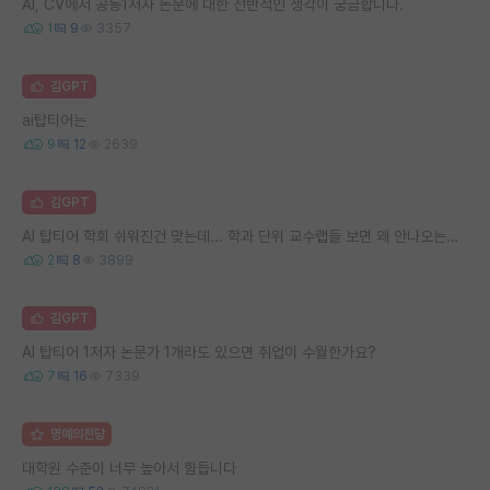
AI, CV에서 공동1저자 논문에 대한 전반적인 생각이 궁금합니다.
1
9
3357
김GPT
ai탑티어는
9
12
2639
김GPT
AI 탑티어 학회 쉬워진건 맞는데... 학과 단위 교수랩들 보면 왜 안나오는지 모르겠음..
2
8
3899
김GPT
AI 탑티어 1저자 논문가 1개라도 있으면 취업이 수월한가요?
7
16
7339
명예의전당
대학원 수준이 너무 높아서 힘듭니다