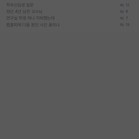
학부신입생 질문
12
정년 4년 남은 교수님
8
연구실 학생 하나 자퇴했는데
7
랩홈피에 다들 본인 사진 올리냐
15