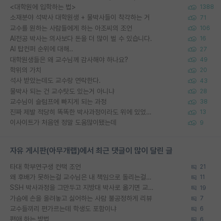
<대학원에 입학하는 법>
1388
소재분야 석박사 대학원생 + 물박사들이 착각하는 거
71
교수를 원하는 사람들에게 하는 아조씨의 조언
106
AI전공 박사는 의사보다 돈을 더 많이 벌 수 있습니다.
16
AI 탑컨퍼 순위에 대해..
27
대학원생들은 왜 교수님께 감사해야 하나요?
49
학위의 가치
20
석사 받았는데도 교수랑 연락한다.
43
물박사 되는 건 교수탓도 있는거 아니냐
28
교수님이 슬럼프에 빠지게 되는 과정
38
진짜 제발 적당히 똑똑한 박사과정이라도 위에 있었으면..
13
이사이트가 처음엔 정말 도움많이됐는데
9
자유 게시판(아무개랩)에서 최근 댓글이 많이 달린 글
타대 학부연구생 컨택 조언
21
왜 후배가 못하는걸 교수님은 내 책임으로 돌리는걸까요?
11
SSH 박사과정을 그만두고 지방대 박사로 옮기면 교수의 꿈은 끝일까요?
19
가슴에 손을 올려놓고 싫어하는 사람 불공정하게 리뷰
7
교수들끼리 편가르는데 학생도 포함이냐
6
편애 하는 방법
6