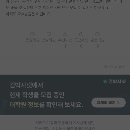
이 친구가 우리 연구실에 관심이 있구나 열정이 있구나 정도만 어필이 되어
도 좋을 것 같은데 괜히 이상한 사람으로 보일 것 같기도 하구요 ㅜㅜ
PI 전용 게시판
아직도 교수님들은 어렵네요...
인문사회 계열 게시판
특수/전문대학원 게시판
응원해요
공감해요
추천해요
궁금해요
별로에요
반도체/AI 게시판
1
1
1
0
0
장학금/장학생 게시판
게시글 공유
학술 정보 게시판
홍보 게시판
커리어
유학교육
이벤트
카카오 계정과 연동하여 게시글에 달린
반도체 아카데미
댓글 알람, 소식등을 빠르게 받아보세요