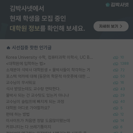
🔥 시선집중 핫한 인기글
Korea University 수학, 컴퓨터과학 이학사, UC Berkeley 산업공학 대학원 공학박사가 되는 것은 쉽지 않겠죠?
10
<대학원에 입학하는 법>
1388
소재분야 석박사 대학원생 + 물박사들이 착각하는 거
72
포스텍 억까에 대해 (동문의 학문적 아웃풋에 대한 반박)
50
교수님이 무서워요
16
석사 받았는데도 교수랑 연락한다.
43
물박사 되는 건 교수탓도 있는거 아니냐
29
교수님이 슬럼프에 빠지게 되는 과정
40
대학원 어디로 가야할까요?
5
편애 하는 방법
12
이사이트가 처음엔 정말 도움많이됐는데
14
커뮤니티는 다 쓰레기통이지
6