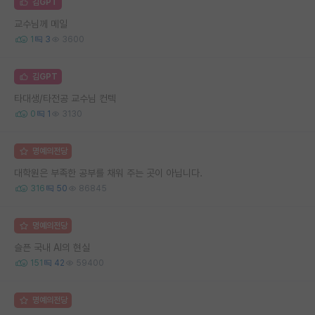
김GPT
교수님께 메일
1
3
3600
김GPT
타대생/타전공 교수님 컨텍
0
1
3130
명예의전당
대학원은 부족한 공부를 채워 주는 곳이 아닙니다.
316
50
86845
명예의전당
슬픈 국내 AI의 현실
151
42
59400
명예의전당