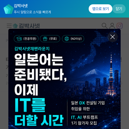
김박사넷
앱으로 보기
닫기
푸시 알림으로 소식을 빠르게
커뮤니티 홈
자유 게시판(아무개랩)
대학원생 모집
타대 겨울 인턴 지원시기 한참 전에 메일 보내보는 거 어떤
국내대학원 정보
가요?
연구실&오픈랩
기쁜 레프 톨스토이
커뮤니티
2026.05.20
7
605
커뮤니티 홈
전체글보기
베스트 게시판
IF 명예의전당