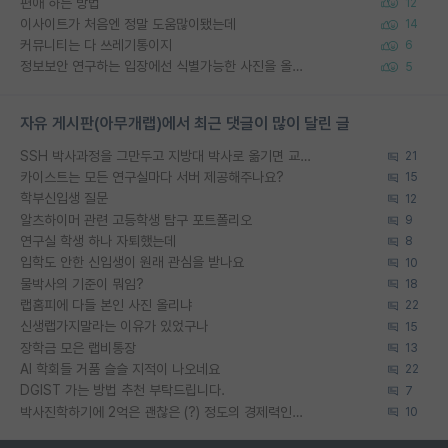
편애 하는 방법
12
이사이트가 처음엔 정말 도움많이됐는데
14
커뮤니티는 다 쓰레기통이지
6
정보보안 연구하는 입장에선 식별가능한 사진을 올리는건 비추이긴함
5
자유 게시판(아무개랩)에서 최근 댓글이 많이 달린 글
SSH 박사과정을 그만두고 지방대 박사로 옮기면 교수의 꿈은 끝일까요?
21
카이스트는 모든 연구실마다 서버 제공해주나요?
15
학부신입생 질문
12
알츠하이머 관련 고등학생 탐구 포트폴리오
9
연구실 학생 하나 자퇴했는데
8
입학도 안한 신입생이 원래 관심을 받나요
10
물박사의 기준이 뭐임?
18
랩홈피에 다들 본인 사진 올리냐
22
신생랩가지말라는 이유가 있었구나
15
장학금 모은 랩비통장
13
AI 학회들 거품 슬슬 지적이 나오네요
22
DGIST 가는 방법 추천 부탁드립니다.
7
박사진학하기에 2억은 괜찮은 (?) 정도의 경제력인가요
10