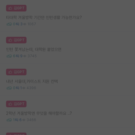
김GPT
타대학 겨울방학 기간만 인턴생활 가능한가요?
0
3
1067
김GPT
인턴 쫓겨났는데, 대학원 붙었으면
6
9
3745
김GPT
내년 서울대,카이스트 지원 컨택
0
1
4396
김GPT
2학년 겨울방학엔 무엇을 해야할까요 ..?
1
6
3466