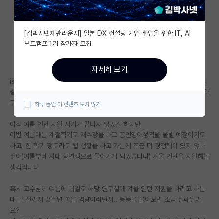
자유 게시판(아무개랩)
[김박사넷재팬라운지] 일본 DX 컨설팅 기업 취업을 위한 IT, AI
미국 유학 게시판
부트캠프 1기 참가자 모집
미국 대학원 합격 후기 게시판
자세히 보기
대학원생 모집 게시판
ist로 대학원을 가고 싶어 둘러보니 석사부터 시작하기 보다는 짧으면 방학,
길면 한학기 정도를 인턴 생활을 하는 것을 교수님들께서 적극 권장하시더라
대학원 합격 후기 게시판
구요
하루 동안 이 컨텐츠 보지 않기
연구실(PI) 홍보 게시판
아직 여름 인턴 지원 시기가 끝나지 않았긴 하지만
이번 여름에는 계절학기로 재수강을 하고 공인영어성적을 올릴 예정이기도
석박사 채용 정보 게시판
하고, 한 학기 정도라도 랩 생활을 하고 가는게 조금 더 경쟁력이 있지 않나
임용 정보 게시판
싶어(여름부터 자대 학연생으로 들어가게 되었습니다) 겨울 인턴을 지원해볼
생각입니다
학부 인턴 게시판
혹시 교수님께 여름에 메일로 해당 연구실에 겨울 인턴 지원을 하려고 하는
취업 게시판
데 그 전까지 갖추면 좋을 역량이라던지.. 등등을 물어보면 조금 실례일까
요?
임용 후기 게시판