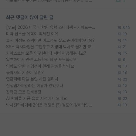
정보보안 연구하는 입장에선 식별가능한 사진을 올리는건 비추이긴함
5
최근 댓글이 많이 달린 글
[무료] 2026 미국 대학원 유학 스타터팩 - 가이드북 & 합격자 컨택메일 템플릿
645
미박 탑스쿨 유학이 빡세진 이유
19
혹시 이정도 스펙이면 어느정도 잡고 준비해야하나요?
14
SSH 박사과정을 그만두고 지방대 박사로 옮기면 교수의 꿈은 끝일까요?
21
카이스트는 모든 연구실마다 서버 제공해주나요?
15
알츠하이머 관련 고등학생 탐구 포트폴리오
9
입학도 안한 신입생이 원래 관심을 받나요
10
물박사의 기준이 뭐임?
18
랩홈피에 다들 본인 사진 올리냐
22
신생랩가지말라는 이유가 있었구나
15
장학금 모은 랩비통장
13
AI 학회들 거품 슬슬 지적이 나오네요
22
박사진학하기에 2억은 괜찮은 (?) 정도의 경제력인가요
10