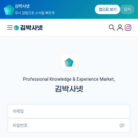
김박사넷
앱으로 보기
닫기
푸시 알림으로 소식을 빠르게
대학원생 모집
국내대학원 정보
연구실&오픈랩
Professional Knowledge & Experience Market,
김박사넷
커뮤니티
커리어
이메일
유학교육
이벤트
비밀번호
반도체 아카데미