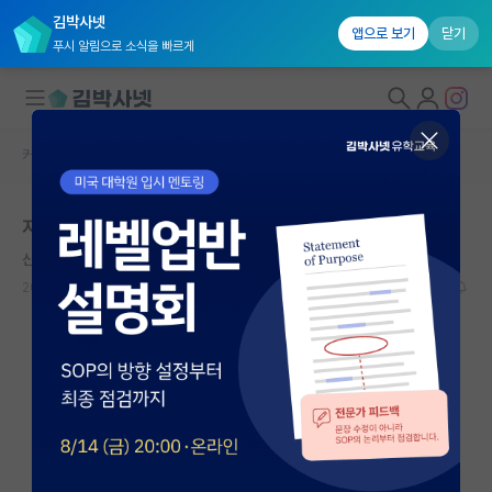
김박사넷
앱으로 보기
닫기
푸시 알림으로 소식을 빠르게
커뮤니티 홈
자유 게시판(아무개랩)
대학원생 모집
지금까지 교수들한테 당한 잡도리
국내대학원 정보
산만한 플라톤
연구실&오픈랩
2026.05.12
22
11551
커뮤니티
커뮤니티 홈
전체글보기
베스트 게시판
IF 명예의전당