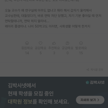
PI 전용 게시판
오늘 교수가 왜 연구실에 아무도 없냐고 뭐라 해서 갑자기 울컥해서
교수님한테, 대들었다가, 바로 연락 차단 당했고, 자기 기분 좋아질 때 먼저
인문사회 계열 게시판
연락할테니까, 연락 하지 말라네...
왜이리 쫌생이냐. 나이 50먹고도 이러면, 사회생활 어떻게 한거지
특수/전문대학원 게시판
반도체/AI 게시판
장학금/장학생 게시판
응원해요
공감해요
추천해요
궁금해요
별로에요
14
5
3
0
15
학술 정보 게시판
홍보 게시판
게시글 공유
커리어
유학교육
이벤트
반도체 아카데미