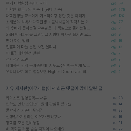
여기 대학원생 홈페이지다
59
대학원 월급 정리해준다 (공대 기준)
275
대학원생들 교수에게 가스라이팅 당한 것은 이해가 갑니다. 안타깝네요.
120
소재분야 석박사 대학원생 + 물박사들이 착각하는 거
77
왜 후배가 못하는걸 교수님은 내 책임으로 돌리는걸까요?
7
SSH 박사과정을 그만두고 지방대 박사로 옮기면 교수의 꿈은 끝일까요?
9
편애 하는 방법
16
랩홈피에 다들 본인 사진 올리냐
13
역대급 대학원생 빌런
2
석사생의 고민
2
타대학원 컨텍 준비중인데, 지도교수님께는 언제 말씀드려야 할까요?
2
우리나라도 학구 열풍보면 Higher Doctorate 학위가 필요하다고 봅니다.
2
자유 게시판(아무개랩)에서 최근 댓글이 많이 달린 글
카이스트 경영공학부 서류
28
입학도 안한 신입생이 원래 관심을 받나요
14
물박사의 기준이 뭐임?
22
신생랩가지말라는 이유가 있었구나
16
장학금 모은 랩비통장
21
AI 학회들 거품 슬슬 지적이 나오네요
27