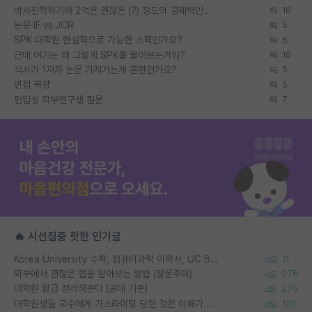
박사진학하기에 2억은 괜찮은 (?) 정도의 경제력인가요
16
논문 IF vs JCR
5
SPK 대학원 현실적으로 가능한 스펙인가요?
5
근데 여기는 왜 그렇게 SPK를 물어보는거임?
16
석사가 1저자 논문 가져가는게 흔한건가요?
5
면접 복장
5
편입생 학부연구생 질문
7
🔥 시선집중 핫한 인기글
Korea University 수학, 컴퓨터과학 이학사, UC Berkeley 산업공학 대학원 공학박사가 되는 것은 쉽지 않겠죠?
11
외부에서 괜찮은 랩을 알아보는 방법 (장문주의)
276
대학원 월급 정리해준다 (공대 기준)
275
대학원생들 교수에게 가스라이팅 당한 것은 이해가 갑니다. 안타깝네요.
120