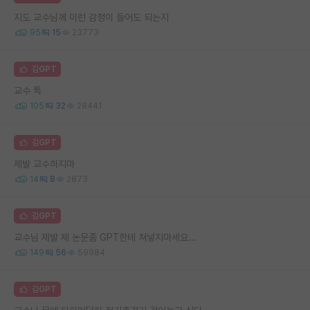
지도 교수님께 이런 감정이 들어도 되는지
95
15
23773
김GPT
교수 특
105
32
28441
김GPT
제발 교수하지마
14
8
2873
김GPT
교수님 제발 제 논문좀 GPT한테 쳐넣지마세요...
149
56
59984
김GPT