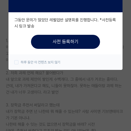
자유 게시판(아무개랩)
그동안 문의가 많았던 레벨업반 설명회를 진행합니다. *사전등록
미국 유학 게시판
시 링크 발송
미국 대학원 합격 후기 게시판
1. 가족이 미국에 잇어서, 미국에 한달 정도 있다가 온다니까.
사전 등록하기
대학원생 모집 게시판
이야, 교수인 나도 돈이 없어서, 미국에 못 가는데, 학생이 미국에 갔다 온다
고 하네.
대학원 합격 후기 게시판
이걸 교수가 허락을 해줘야 하냐?고 한소리 함.
하루 동안 이 컨텐츠 보지 않기
연구실(PI) 홍보 게시판
2. 저희 과제 언제 해요? 물어봤다가
내 앞으로 과제 제안이 쌓인게 수백개다. 그 중에서 내가 거르는 중이다.
석박사 채용 정보 게시판
근데, 내가 가져온다고 해도, 니들이 못하잖아. 못하는 애들이랑 과제 하는
건 내가 너무 고생이다. 라고 발언
임용 정보 게시판
학부 인턴 게시판
3. 장학금 추천서 써달라고 했는데
내가 장학금 주면 넌 나한테 뭐 해줄 수 있는데? 사람 사이엔 기브앤테이크
취업 게시판
가 기본 아니냐.
나한테 해줄 수 잇는 것도 없으면서 장학금을 바래? 시전
임용 후기 게시판
(근데, 추천서 써준다고 무조건 받는 것도 아니었는데..힝)