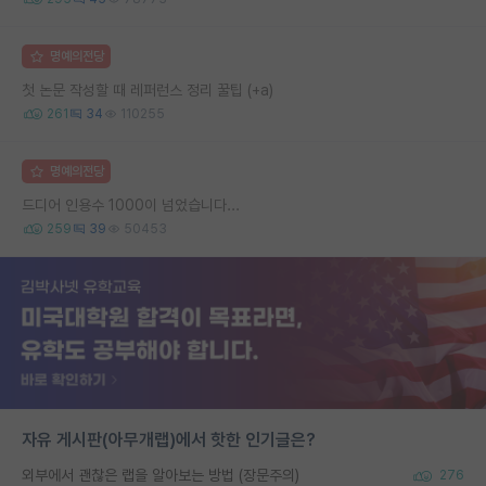
명예의전당
첫 논문 작성할 때 레퍼런스 정리 꿀팁 (+a)
261
34
110255
명예의전당
드디어 인용수 1000이 넘었습니다...
259
39
50453
자유 게시판(아무개랩)에서 핫한 인기글은?
외부에서 괜찮은 랩을 알아보는 방법 (장문주의)
276