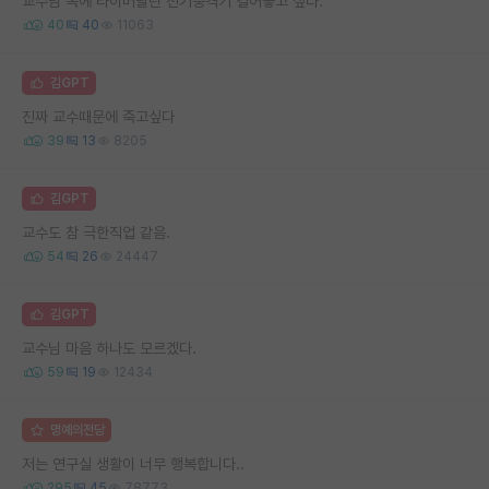
교수님 목에 타이머달린 전기충격기 걸어놓고 싶다.
40
40
11063
김GPT
진짜 교수때문에 죽고싶다
39
13
8205
김GPT
교수도 참 극한직업 같음.
54
26
24447
김GPT
교수님 마음 하나도 모르겠다.
59
19
12434
명예의전당
저는 연구실 생활이 너무 행복합니다..
295
45
78773