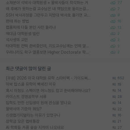
소재분야 석박사 대학원생 + 물박사들이 착각하는 거
77
왜 후배가 못하는걸 교수님은 내 책임으로 돌리는걸까요?
7
SSH 박사과정을 그만두고 지방대 박사로 옮기면 교수의 꿈은 끝일까요?
9
편애 하는 방법
16
랩홈피에 다들 본인 사진 올리냐
13
역대급 대학원생 빌런
2
석사생의 고민
2
타대학원 컨텍 준비중인데, 지도교수님께는 언제 말씀드려야 할까요?
2
우리나라도 학구 열풍보면 Higher Doctorate 학위가 필요하다고 봅니다.
2
최근 댓글이 많이 달린 글
[무료] 2026 미국 대학원 유학 스타터팩 - 가이드북 & 합격자 컨택메일 템플릿
652
미박 탑스쿨 유학이 빡세진 이유
19
혹시 이정도 스펙이면 어느정도 잡고 준비해야하나요?
14
카이스트 경영공학부 서류
28
입학도 안한 신입생이 원래 관심을 받나요
14
물박사의 기준이 뭐임?
22
신생랩가지말라는 이유가 있었구나
16
장학금 모은 랩비통장
21
AI 학회들 거품 슬슬 지적이 나오네요
27