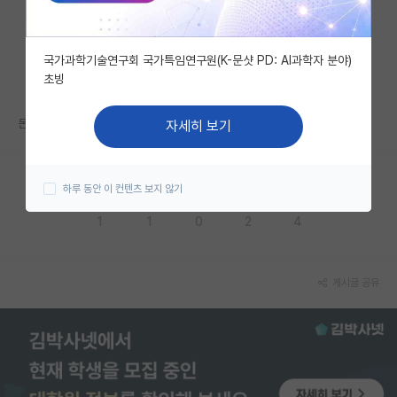
자유 게시판(아무개랩)
국가과학기술연구회 국가특임연구원(K-문샷 PD: AI과학자 분야)
미국 유학 게시판
초빙
미국 대학원 합격 후기 게시판
돈 많이받고싶으면 조교수랩은 그냥 거르면되나요?
자세히 보기
대학원생 모집 게시판
대학원 합격 후기 게시판
하루 동안 이 컨텐츠 보지 않기
응원해요
공감해요
추천해요
궁금해요
별로에요
연구실(PI) 홍보 게시판
1
1
0
2
4
석박사 채용 정보 게시판
임용 정보 게시판
게시글 공유
학부 인턴 게시판
취업 게시판
임용 후기 게시판