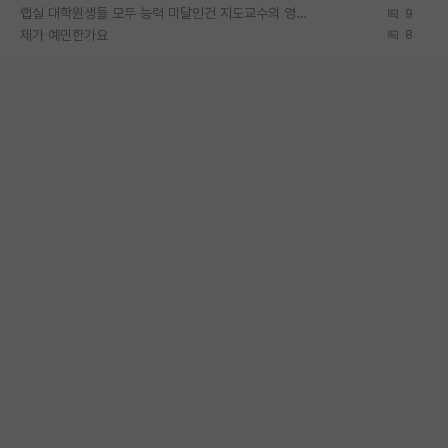
랩실 대학원생들 모두 능력 미달인건 지도교수의 영향 아닌가?
9
제가 예민한가요
8