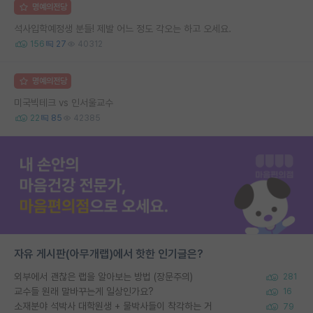
명예의전당
석사입학예정생 분들! 제발 어느 정도 각오는 하고 오세요.
156
27
40312
명예의전당
미국빅테크 vs 인서울교수
22
85
42385
자유 게시판(아무개랩)에서 핫한 인기글은?
외부에서 괜찮은 랩을 알아보는 방법 (장문주의)
281
교수들 원래 말바꾸는게 일상인가요?
16
소재분야 석박사 대학원생 + 물박사들이 착각하는 거
79