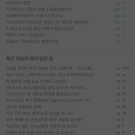
편애 하는 방법
17
이사이트가 처음엔 정말 도움많이됐는데
27
신생랩가지말라는 이유가 있었구나
24
박사진학하기에 2억은 괜찮은 (?) 정도의 경제력인가요
9
K 전전 교수님들 랩실 어떤지 질문드려요!
5
막학기 자퇴 고민됩니다
3
서울대는 하버드보다 명문이지만
7
최근 댓글이 많이 달린 글
[무료] 2026 미국 대학원 유학 스타터팩 - 가이드북 & 합격자 컨택메일 템플릿
656
혹시 이정도 스펙이면 어느정도 잡고 준비해야하나요?
14
AI 학회들 거품 슬슬 지적이 나오네요
35
[카이스트 AI시스템학과] 면접 보신 분 계신가요...
10
근데 여기는 왜 그렇게 SPK를 물어보는거임?
20
우리나라도 학구 열풍보면 Higher Doctorate 학위가 필요하다고 봅니다.
16
연구실 후배와의 관계
10
석사 1학기부터 원래 논문 작성을 하나요?
20
공부 못했는데 논문실적은 좋은 사람을 싫어함?
6
지도력이 없는 교수님들은 어떻게 하시나요?
7
선배가 자꾸 논문 저자 탐내는 것 같습니다
6