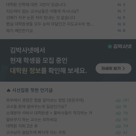
대학원 진학에 대한 고민이 있습니다.
5
지도력이 없는 교수님들은 어떻게 하시나요?
7
선배가 자꾸 논문 저자 탐내는 것 같습니다
6
랩실 대학원생들 모두 능력 미달인건 지도교수의 영향 아닌가?
9
제가 예민한가요
8
🔥 시선집중 핫한 인기글
외부에서 괜찮은 랩을 알아보는 방법 (장문주의)
281
교수들 원래 말바꾸는게 일상인가요?
16
소재분야 석박사 대학원생 + 물박사들이 착각하는 거
79
말바꾸기 하는 교수는 피하세요
56
대학원 자퇴 2년 후
114
교수님이 슬럼프에 빠지게 되는 과정
42