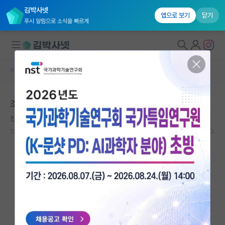
김박사넷
앱으로 보기
닫기
푸시 알림으로 소식을 빠르게
커뮤니티 홈
자유 게시판(아무개랩)
대학원생 모집
조교수 랩은 월급 안주는게 대부분인가요?
국내대학원 정보
진지한 알렉산더 벨
연구실&오픈랩
2026.05.08
5
2070
커뮤니티
커뮤니티 홈
전체글보기
베스트 게시판
IF 명예의전당