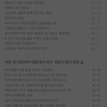
말바꾸기 하는 교수는 피하세요
56
대학원 자퇴 2년 후
114
교수님이 슬럼프에 빠지게 되는 과정
42
편애 하는 방법
17
이사이트가 처음엔 정말 도움많이됐는데
27
신생랩가지말라는 이유가 있었구나
24
박사진학하기에 2억은 괜찮은 (?) 정도의 경제력인가요
9
K 전전 교수님들 랩실 어떤지 질문드려요!
5
막학기 자퇴 고민됩니다
3
서울대는 하버드보다 명문이지만
7
자유 게시판(아무개랩)에서 최근 댓글이 많이 달린 글
AI 학회들 거품 슬슬 지적이 나오네요
35
[카이스트 AI시스템학과] 면접 보신 분 계신가요...
10
박사수료인데 지도교수 이직 문제로 고민입니다.
10
근데 여기는 왜 그렇게 SPK를 물어보는거임?
20
우리나라도 학구 열풍보면 Higher Doctorate 학위가 필요하다고 봅니다.
16
연구실 후배와의 관계
10
석사 1학기부터 원래 논문 작성을 하나요?
20
공부 못했는데 논문실적은 좋은 사람을 싫어함?
6