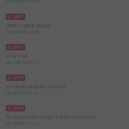
17
64
25922
김GPT
산학받으니 랩비를 깐답니다.
20
36
5642
김GPT
교수님 차라리
34
12
6372
김GPT
석사인데 월급 최대로 받는 분 있나요?
22
36
5712
김GPT
제가 열심히해서 받는 장학금이 왜 월급에 포함되어있나요
16
12
9949