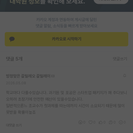
PI 전용 게시판
카카오 계정과 연동하여 게시글에 달린
인문사회 계열 게시판
댓글 알람, 소식등을 빠르게 받아보세요
특수/전문대학원 게시판
카카오로 시작하기
반도체/AI 게시판
장학금/장학생 게시판
댓글 5개
댓글쓰기
학술 정보 게시판
방정맞은 갈릴레오 갈릴레이
홍보 게시판
2026.05.08
커리어
학교마다 다를수있습니다. 과기원 및 포공은 스타트업 패키지가 꽤 주다보니
오히려 초창기에 안전한 예산이 있을수있습니다.
유학교육
일반적으론느 조교수가 첫과제를 따는데까지 시간이 소요되기 때문에 많이
못받을 확률이높죠
이벤트
0
0
0
0
0
대댓글 쓰기
반도체 아카데미