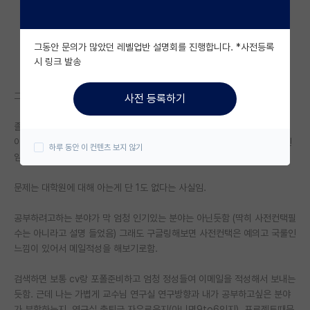
자유 게시판(아무개랩)
그동안 문의가 많았던 레벨업반 설명회를 진행합니다. *사전등록
미국 유학 게시판
시 링크 발송
미국 대학원 합격 후기 게시판
그래서 익명의 힘을 빌려봄.
사전 등록하기
대학원생 모집 게시판
졸업생이고 1년동안 쌍기사 따고 놀면서 취준하는데 너무 공부하고싶던 분
대학원 합격 후기 게시판
야가 계속 눈에 밟혀서 각잡고 취준하기전에 함 도전해보자라고 생각한 1인
하루 동안 이 컨텐츠 보지 않기
임.
연구실(PI) 홍보 게시판
문제는 대학원에 대해 아는게 단 1도 없다는 사실임.
석박사 채용 정보 게시판
공부하려고하는 분야가 막 엄청 인기있는 분야는 아닌듯함 (딱히 사전컨택필
임용 정보 게시판
수는 아니라고 설명 들었음) 그래도 구글링해보면 사전컨택은 예의고 국룰인
학부 인턴 게시판
느낌이 있어서 메일적성을 해보기로함.
취업 게시판
검색하면 보통 cv랑 포폴준비하고 엄청 정성들여 이메일을 적성해서 보내는
듯함. 근데 나는 가볍게 교수님 연구실 연구방향과 내가 공부하고싶은 분야
임용 후기 게시판
가 부합하는지, 연구실 출퇴근 자유로운지(아니면9to6인지), 프로젝트때문