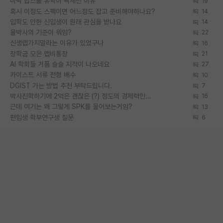
미박 탑스쿨 유학이 빡세진 이유
19
혹시 이정도 스펙이면 어느정도 잡고 준비해야하나요?
14
입학도 안한 신입생이 원래 관심을 받나요
14
물박사의 기준이 뭐임?
22
신생랩가지말라는 이유가 있었구나
16
장학금 모은 랩비통장
21
AI 학회들 거품 슬슬 지적이 나오네요
27
카이스트 서류 전형 배수
10
DGIST 가는 방법 추천 부탁드립니다.
7
박사진학하기에 2억은 괜찮은 (?) 정도의 경제력인가요
16
근데 여기는 왜 그렇게 SPK를 물어보는거임?
13
편입생 학부연구생 질문
6