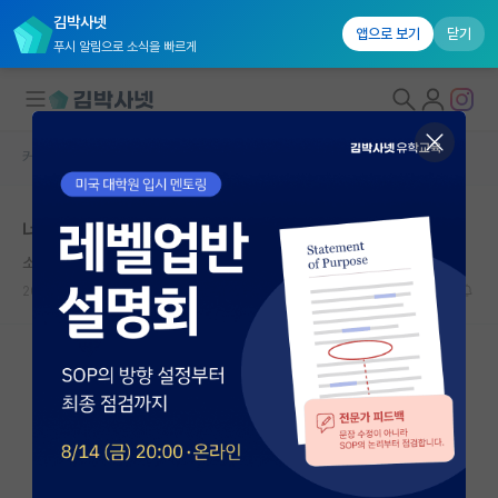
김박사넷
앱으로 보기
닫기
푸시 알림으로 소식을 빠르게
커뮤니티 홈
자유 게시판(아무개랩)
대학원생 모집
너무 허접하고 기초적인 질문이라 물어보기 힘든 질문
국내대학원 정보
소심한 헤르만 헤세
연구실&오픈랩
2026.05.07
5
1490
커뮤니티
커뮤니티 홈
전체글보기
베스트 게시판
IF 명예의전당