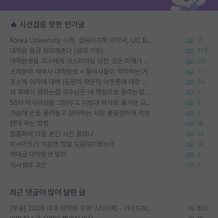
🔥 시선집중 핫한 인기글
Korea University 수학, 컴퓨터과학 이학사, UC Berkeley 산업공학 대학원 공학박사가 되는 것은 쉽지 않겠죠?
11
대학원 월급 정리해준다 (공대 기준)
275
대학원생들 교수에게 가스라이팅 당한 것은 이해가 갑니다. 안타깝네요.
119
소재분야 석박사 대학원생 + 물박사들이 착각하는 거
77
포스텍 억까에 대해 (동문의 학문적 아웃풋에 대한 반박)
50
왜 후배가 못하는걸 교수님은 내 책임으로 돌리는걸까요?
7
SSH 박사과정을 그만두고 지방대 박사로 옮기면 교수의 꿈은 끝일까요?
9
가슴에 손을 올려놓고 싫어하는 사람 불공정하게 리뷰
9
편애 하는 방법
16
랩홈피에 다들 본인 사진 올리냐
13
이사이트가 처음엔 정말 도움많이됐는데
14
역대급 대학원생 빌런
2
석사생의 고민
2
최근 댓글이 많이 달린 글
[무료] 2026 미국 대학원 유학 스타터팩 - 가이드북 & 합격자 컨택메일 템플릿
650