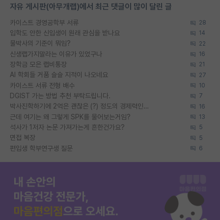
자유 게시판(아무개랩)에서 최근 댓글이 많이 달린 글
카이스트 경영공학부 서류
28
입학도 안한 신입생이 원래 관심을 받나요
14
물박사의 기준이 뭐임?
22
신생랩가지말라는 이유가 있었구나
16
장학금 모은 랩비통장
21
AI 학회들 거품 슬슬 지적이 나오네요
27
카이스트 서류 전형 배수
10
DGIST 가는 방법 추천 부탁드립니다.
7
박사진학하기에 2억은 괜찮은 (?) 정도의 경제력인가요
16
근데 여기는 왜 그렇게 SPK를 물어보는거임?
13
석사가 1저자 논문 가져가는게 흔한건가요?
5
면접 복장
5
편입생 학부연구생 질문
6