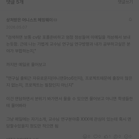
댓글 5개
댓글쓰기
상처받은 어니스트 헤밍웨이
2026.05.07
"검색하면 보통 cv랑 포폴준비하고 엄청 정성들여 이메일을 적성해서 보내
는듯함. 근데 나는 가볍게 교수님 연구실 연구방향과 내가 공부하고싶은 분
야가 부합하는지,"
까지만 메일로 물어보고
"연구실 출퇴근 자유로운지(아니면9to6인지), 프로젝트때문에 출장이 많은
지 없는지, 프로젝트는 필참인지 아닌지"
이건 면담하면서 분위기 봐가면서 물을 수 있으면 물어보고 아니면 학생들한
테 물어봐라
그냥 메일에는 자기소개, 교수님 연구분야중 XXX에 관심이 있는데 혹시 면
담할수있을지 정도만 적으면 됨
0
0
1
0
0