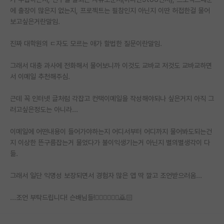
에 출장이 많은지 없는지, 프로젝트는 필참인지 아닌지 이딴 허접한걸 물어
PI 전용 게시판
보고싶은거란말임.
인문사회 계열 게시판
진짜 대학원의 ㄷ자도 모르는 애가 할법한 질문이란말임.
특수/전문대학원 게시판
그래서 대충 과사에 전화해서 물어보니까 이것도 교바교 저것도 교바교하면
반도체/AI 게시판
서 이메일 추천해주심.
장학금/장학생 게시판
근데 꼭 인터넷 글처럼 각잡고 컨택이메일을 작성해야되나 싶은거지 아직 그
러고싶은정도는 아니라...
학술 정보 게시판
이메일에 어떤내용이 들어가야하는지 어디서부터 어디까지 물어봐도되는건
홍보 게시판
지 이상한 뜬구름잡는거 물었다가 불이익생기는거 아닌지 별의별생각이 다
듦.
커리어
유학교육
그래서 일단 익명성 보장되면서 경험자 많은 앱 딱 깔고 조언받으러옴...
이벤트
...조언 부탁드립니다! 슨배님들!🙇🏻‍♂️🙇🏻‍♀️🙇🏻
반도체 아카데미