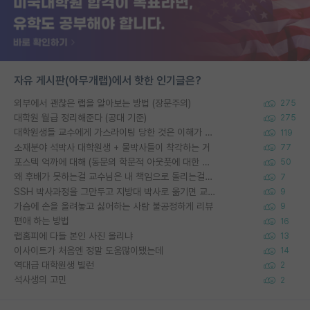
자유 게시판(아무개랩)에서 핫한 인기글은?
외부에서 괜찮은 랩을 알아보는 방법 (장문주의)
275
대학원 월급 정리해준다 (공대 기준)
275
대학원생들 교수에게 가스라이팅 당한 것은 이해가 갑니다. 안타깝네요.
119
소재분야 석박사 대학원생 + 물박사들이 착각하는 거
77
포스텍 억까에 대해 (동문의 학문적 아웃풋에 대한 반박)
50
왜 후배가 못하는걸 교수님은 내 책임으로 돌리는걸까요?
7
SSH 박사과정을 그만두고 지방대 박사로 옮기면 교수의 꿈은 끝일까요?
9
가슴에 손을 올려놓고 싫어하는 사람 불공정하게 리뷰
9
편애 하는 방법
16
랩홈피에 다들 본인 사진 올리냐
13
이사이트가 처음엔 정말 도움많이됐는데
14
역대급 대학원생 빌런
2
석사생의 고민
2