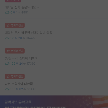
대학원 진학 질문드려요 ㅠ
0
1
4551
명예의전당
대학원 온게 잘못된 선택이었나 싶음
121
20
31445
명예의전당
(우울주의) 실패에 대하여
195
24
17392
명예의전당
나는 포항살이 대만족
160
82
63448