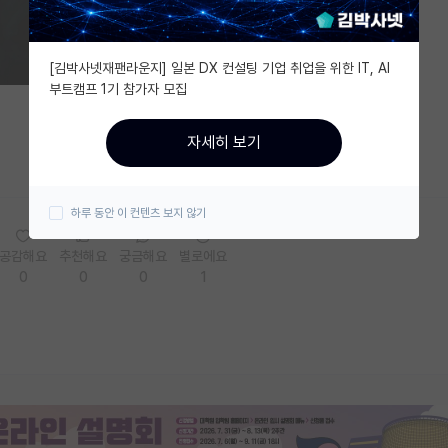
[김박사넷재팬라운지] 일본 DX 컨설팅 기업 취업을 위한 IT, AI
부트캠프 1기 참가자 모집
자세히 보기
하루 동안 이 컨텐츠 보지 않기
공감해요
추천해요
궁금해요
별로에요
0
0
0
1