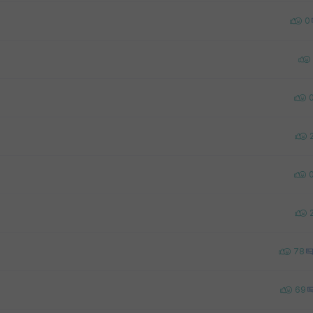
0
78
69