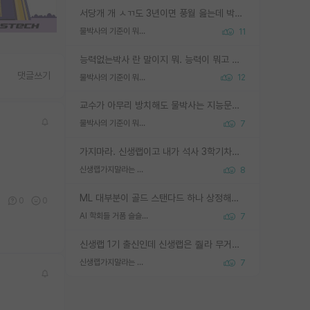
서당개 개 ㅅㄲ도 3년이면 풍월 읊는데 박사 5년 이상 대리고 있으면서 물된건 교수 탓 맞는ㄱ게 거기가 서당이 아니란 소리임
물박사의 기준이 뭐임?
11
능력없는박사 란 말이지 뭐. 능력이 뭐고 능력이 있다는게 뭔지는 사람마다 기준이 다르니까 얘기해봐야 서로 자기 기준만 얘기해서 논쟁이 끝이 안나고. 주위에서 능력있고 야심있는 신입생이 교수가 유의미한 피드백을 아예 안주면서 제대로된 과제에 참여해볼 기회도 제공하지 않고 잡일 뺑뺑이만 돌려서 맨날 단순작업만 하면서 밤새다가 눈빛이 점점 죽어가는걸 본 사람은 물박사는 교수탓이라고 하고, 교수는 이것저것 알려도 주고 기회도 주고 사수 동기 붙여주면서 어떻게든 끌고가려고 하는데 본인이 매일 뺀질거리면서 출근 하는둥마는둥 하다가 기껏 와서도 폰이나 쳐다보다가 실험 망치고 저녁약속있어서 먼저 가볼게요~ 하는걸 본 사람은 물박사는 본인탓이라고 함.
댓글쓰기
물박사의 기준이 뭐임?
12
교수가 아무리 방치해도 물박사는 지능문제고 본인 의지 문제임. 만물 교수탓 하는 애들이 이상한거임.
물박사의 기준이 뭐임?
7
가지마라. 신생랩이고 내가 석사 3학기차인데 최고참인데 나도 아무것도 모르는데 교수가 후배들 왜 논문 교육 안시키냐. 논문 왜 안 써오냐 닦달한다
신생랩가지말라는 이유가 있었구나
8
ML 대부분이 골드 스탠다드 하나 상정해놓고 (벤치마크 데이터셋이 여러 개면 여러 개 상정) 그거 얼마나 잘 맞추나 싸움임 가끔 번뜩이는 설계 철학을 보여주는 논문들도 있지만 대부분 그거 성적 얼마나 더 올리느라에 혈안이 되어 있는 측면이 잇음
0
0
0
AI 학회들 거품 슬슬 지적이 나오네요
7
신생랩 1기 출신인데 신생랩은 줠라 무거운 바벨 같은거임. 들면 대박인데 못들면 깔려 죽음. 아무도 알려주지 않는 환경에서 자생해야하지만, 일단 살아남았다면 그 어떤 사람보다 악착같고 생존력 높은 사람으로 거듭날 수 있음
신생랩가지말라는 이유가 있었구나
7