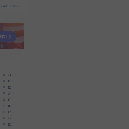
29
49894
21
15
12
9
8
10
17
22
12