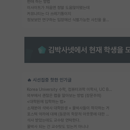
편애 하는 방법
이사이트가 처음엔 정말 도움많이됐는데
커뮤니티는 다 쓰레기통이지
정보보안 연구하는 입장에선 식별가능한 사진을 올리는건 비추이긴함
🔥 시선집중 핫한 인기글
Korea University 수학, 컴퓨터과학 이학사, UC Berkeley 산업공학 대학원 공학박사가 되는 것은 쉽지 않겠죠?
외부에서 괜찮은 랩을 알아보는 방법 (장문주의)
<대학원에 입학하는 법>
소재분야 석박사 대학원생 + 물박사들이 착각하는 거
포스텍 억까에 대해 (동문의 학문적 아웃풋에 대한 반박)
석사 받았는데도 교수랑 연락한다.
물박사 되는 건 교수탓도 있는거 아니냐