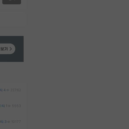
4
22762
0
1
5553
3
10177