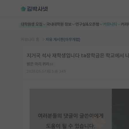
대학원생 모집
국내대학원 정보
연구실&오픈랩
커뮤니티
커리
커뮤니티 홈
자유 게시판(아무개랩)
지거국 석사 재학생입니다 ta장학금은 학교에서 
밝은 마리 퀴리
2026.05.07
5
345