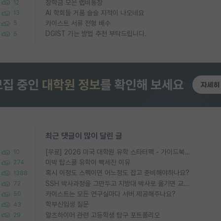
장학금 모은 랩비통장
12
AI 학회들 거품 슬슬 지적이 나오네요
13
카이스트 서류 전형 배수
5
DGIST 가는 방법 추천 부탁드립니다.
5
최근 댓글이 많이 달린 글
[무료] 2026 미국 대학원 유학 스타터팩 - 가이드북 & 합격자 컨택메일 템플릿
10
미박 탑스쿨 유학이 빡세진 이유
274
혹시 이정도 스펙이면 어느정도 잡고 준비해야하나요?
1388
SSH 박사과정을 그만두고 지방대 박사로 옮기면 교수의 꿈은 끝일까요?
72
카이스트는 모든 연구실마다 서버 제공해주나요?
50
학부신입생 질문
43
알츠하이머 관련 고등학생 탐구 포트폴리오
29