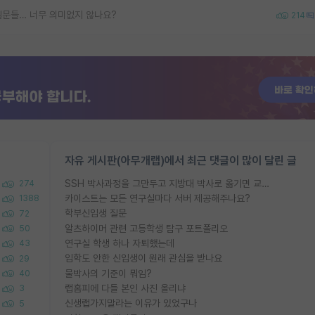
질문들… 너무 의미없지 않나요?
214
자유 게시판(아무개랩)에서 최근 댓글이 많이 달린 글
SSH 박사과정을 그만두고 지방대 박사로 옮기면 교수의 꿈은 끝일까요?
274
카이스트는 모든 연구실마다 서버 제공해주나요?
1388
학부신입생 질문
72
알츠하이머 관련 고등학생 탐구 포트폴리오
50
연구실 학생 하나 자퇴했는데
43
입학도 안한 신입생이 원래 관심을 받나요
29
물박사의 기준이 뭐임?
40
랩홈피에 다들 본인 사진 올리냐
3
신생랩가지말라는 이유가 있었구나
5