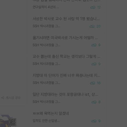
연구실적이 4년의 공백이 있는거 어떻게 생각하냐
12
서성한 박사로 교수 된 사람 딱 1명 봤습니다. 근데 지방대 박사로 교수된 거는 기적이 일어나야되요. 서성한 학부부터여도 빡센게 교수임용일텐데 지방대박사로 무슨 교수가 되나요...... 중소기업/중견기업 팀장급/연구소장급이나 될거 같네요.
SSH 박사과정을 그만두고 지방대 박사로 옮기면 교수의 꿈은 끝일까요?
20
옮기시려면 미국박사로 가시는게 어떨까 싶네요. 교수가 꿈이면 미국박사 하고 미국교수 까지 같이 노리시는게 기회가 많지 않을까요?
SSH 박사과정을 그만두고 지방대 박사로 옮기면 교수의 꿈은 끝일까요?
9
교수 뽑는데 출신 학교는 생각보다 그렇게 안 봄. 앞으로는 더 안 보게 될거임. 박사는 어디서 진행해도 됨. 단, 제대로 쌓고 좋은 실적 만들 수 있다면. 그런데 지방대는 그럴 가능성이 지극히 낮음. 나만 열심히 잘 하면 된다? 인간은 주변 환경에 지배되는 나약한 존재임. 주변의 지방대 대학원생과 섞이고 지방 특유의 여유로움 또는 나쁘게 얘기해서 나태함에 젖어 살다보면 교수의 꿈 자체를 잊어버리게 될 가능성도 있음. 주변 환경이 70~80%임.
SSH 박사과정을 그만두고 지방대 박사로 옮기면 교수의 꿈은 끝일까요?
9
지방대 이 단어가 진짜 너무 짜증나는데 지방대면 다 그냥 쓰레기인가요? 무슨 말 같지도 않은 댓글들이 있는건지??? 지방에도 충분히 좋은 대학 많고 충분히 잘하는 교수님들 많습니다 포항공대 4개 IST 대표 지거국들 여기 모두 다 지방에 있고 여기 출신들 중에 교수하는 분들 적지 않습니다 지거국 출신이 무슨 교수를 하냐?라고 생각할 사람들 많은데 상위 대표 지거국에 아웃라이어들 많습니다 결국 개인의 연구역량과 실적이 중요합니다 이 역량을 펼치는데 있어서 지도교수와의 합도 중요합니다. 그리고 경력이 필요하면 해외포닥까지 다녀오세요
SSH 박사과정을 그만두고 지방대 박사로 옮기면 교수의 꿈은 끝일까요?
16
일단 지방대라는 것이 포항공대나 ist, 상위 지거국은 아니라고 생각하겠습니다. 그런곳은 서성한에 비해 소위 대학 네임밸류가 크게 뒤떨어지지는 않으니까요. 대학 이름이 중요하냐? 당연합니다. 대학 이름이 좋아서 좋은 아웃풋이 나오는 것이냐, 좋은 대학은 좋은 사람과 좋은 기회가 몰려있으니 아웃풋도 자연스럽게 좋아지는 것이냐? 대답하기 어려운 문제입니다. 아직 한국 사회에서 학벌을 보는 것도, 특히 이공계를 중심으로 학벌보다는 실적 위주라는 분위기가 형성되는 것도 사실입니다. 지방대 출신으로 전임교수가 될수 있느냐? 가능 불가능을 따지면 당연히 가능입니다. 지방대 박사 출신으로 전임교원이 된 경우가 실제로 있으니까요. 현실적인 가능성이 있느냐? 지금 이정도 대학의 교수가 되고싶다고 생각되는 대학 들어가서 컴공과 교수 목록 켜고 박사 어디서 받았는지 쭉 한번 보세요. 냉정하게 지방대 출신인 분들이 많지는 않으실겁니다.
게시글 공유
SSH 박사과정을 그만두고 지방대 박사로 옮기면 교수의 꿈은 끝일까요?
8
ㅉㅉ왜 욕먹는지 알겠네
입학도 안한 신입생이 원래 관심을 받나요
9