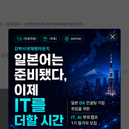
어
유학교육
이벤트
반도체 아카데미
재팬라운지 🌸
나오는 거죠?
스크랩
신고하