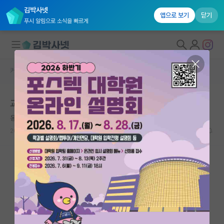
김박사넷
앱으로 보기
닫기
푸시 알림으로 소식을 빠르게
커뮤니티 홈
자유 게시판(아무개랩)
대학원생 모집
교수님한테 cv 보낸 후 답장.
국내대학원 정보
옹졸한 알베르 카뮈
연구실&오픈랩
2026.05.07
1
605
커뮤니티
커뮤니티 홈
전체글보기
베스트 게시판
IF 명예의전당