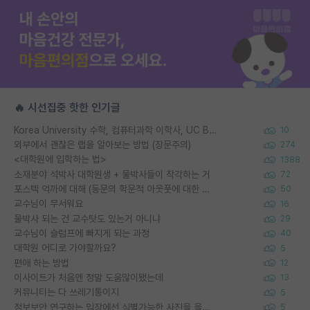
🔥 시선집중 핫한 인기글
Korea University 수학, 컴퓨터과학 이학사, UC Berkeley 산업공학 대학원 공학박사가 되는 것은 쉽지 않겠죠?
10
외부에서 괜찮은 랩을 알아보는 방법 (장문주의)
274
<대학원에 입학하는 법>
1388
소재분야 석박사 대학원생 + 물박사들이 착각하는 거
72
포스텍 억까에 대해 (동문의 학문적 아웃풋에 대한 반박)
50
교수님이 무서워요
16
물박사 되는 건 교수탓도 있는거 아니냐
29
교수님이 슬럼프에 빠지게 되는 과정
40
대학원 어디로 가야할까요?
5
편애 하는 방법
12
이사이트가 처음엔 정말 도움많이됐는데
13
커뮤니티는 다 쓰레기통이지
5
정보보안 연구하는 입장에선 식별가능한 사진을 올리는건 비추이긴함
5