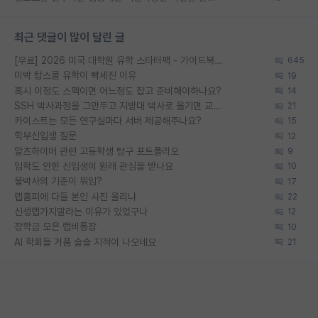
최근 댓글이 많이 달린 글
[무료] 2026 미국 대학원 유학 스타터팩 - 가이드북 & 합격자 컨택메일 템플릿
645
미박 탑스쿨 유학이 빡세진 이유
19
혹시 이정도 스펙이면 어느정도 잡고 준비해야하나요?
14
SSH 박사과정을 그만두고 지방대 박사로 옮기면 교수의 꿈은 끝일까요?
21
카이스트는 모든 연구실마다 서버 제공해주나요?
15
학부신입생 질문
12
알츠하이머 관련 고등학생 탐구 포트폴리오
9
입학도 안한 신입생이 원래 관심을 받나요
10
물박사의 기준이 뭐임?
17
랩홈피에 다들 본인 사진 올리냐
22
신생랩가지말라는 이유가 있었구나
12
장학금 모은 랩비통장
10
AI 학회들 거품 슬슬 지적이 나오네요
21