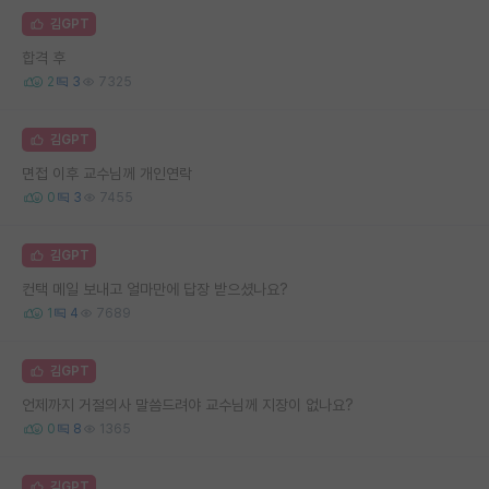
김GPT
합격 후
2
3
7325
김GPT
면접 이후 교수님께 개인연락
0
3
7455
김GPT
컨택 메일 보내고 얼마만에 답장 받으셨나요?
1
4
7689
김GPT
언제까지 거절의사 말씀드려야 교수님께 지장이 없나요?
0
8
1365
김GPT