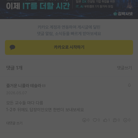
PI 전용 게시판
인문사회 계열 게시판
카카오 계정과 연동하여 게시글에 달린
댓글 알람, 소식등을 빠르게 받아보세요
특수/전문대학원 게시판
반도체/AI 게시판
카카오로 시작하기
장학금/장학생 게시판
댓글 1개
댓글쓰기
학술 정보 게시판
홍보 게시판
즐거운 니콜라 테슬라
2026.05.07
커리어
모든 교수들 마다 다름
유학교육
1-2주 뒤에도 답장이안오면 한번더 보내보세요
이벤트
0
0
1
0
0
대댓글 쓰기
반도체 아카데미