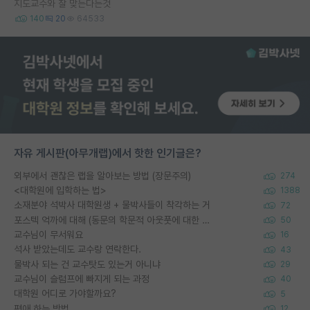
지도교수와 잘 맞는다는것
140
20
64533
자유 게시판(아무개랩)에서 핫한 인기글은?
외부에서 괜찮은 랩을 알아보는 방법 (장문주의)
274
<대학원에 입학하는 법>
1388
소재분야 석박사 대학원생 + 물박사들이 착각하는 거
72
포스텍 억까에 대해 (동문의 학문적 아웃풋에 대한 반박)
50
교수님이 무서워요
16
석사 받았는데도 교수랑 연락한다.
43
물박사 되는 건 교수탓도 있는거 아니냐
29
교수님이 슬럼프에 빠지게 되는 과정
40
대학원 어디로 가야할까요?
5
편애 하는 방법
12