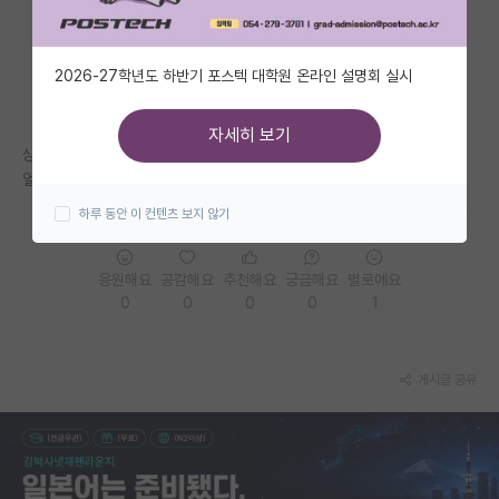
자유 게시판(아무개랩)
2026-27학년도 하반기 포스텍 대학원 온라인 설명회 실시
미국 유학 게시판
미국 대학원 합격 후기 게시판
자세히 보기
싱가폴 국립대학교 교수님한테 박사과정 문의 cv를 보냈는데 통상 답장이
대학원생 모집 게시판
얼마나 걸리나요?? 거절도 답장을 주시나요??
하루 동안 이 컨텐츠 보지 않기
대학원 합격 후기 게시판
연구실(PI) 홍보 게시판
응원해요
공감해요
추천해요
궁금해요
별로에요
0
0
0
0
1
석박사 채용 정보 게시판
임용 정보 게시판
게시글 공유
학부 인턴 게시판
취업 게시판
임용 후기 게시판