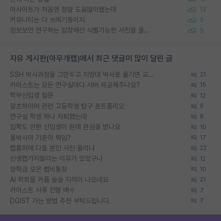
이사이트가 처음엔 정말 도움많이됐는데
13
커뮤니티는 다 쓰레기통이지
5
정보보안 연구하는 입장에선 식별가능한 사진을 올리는건 비추이긴함
5
자유 게시판(아무개랩)에서 최근 댓글이 많이 달린 글
SSH 박사과정을 그만두고 지방대 박사로 옮기면 교수의 꿈은 끝일까요?
21
카이스트는 모든 연구실마다 서버 제공해주나요?
15
학부신입생 질문
12
알츠하이머 관련 고등학생 탐구 포트폴리오
9
연구실 학생 하나 자퇴했는데
8
입학도 안한 신입생이 원래 관심을 받나요
10
물박사의 기준이 뭐임?
17
랩홈피에 다들 본인 사진 올리냐
22
신생랩가지말라는 이유가 있었구나
12
장학금 모은 랩비통장
10
AI 학회들 거품 슬슬 지적이 나오네요
21
카이스트 서류 전형 배수
7
DGIST 가는 방법 추천 부탁드립니다.
7