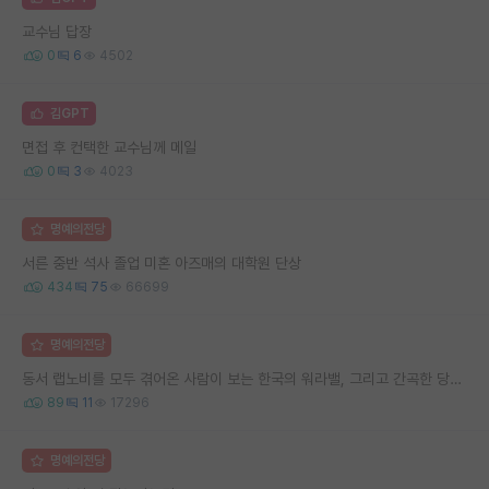
교수님 답장
0
6
4502
김GPT
면접 후 컨택한 교수님께 메일
0
3
4023
명예의전당
서른 중반 석사 졸업 미혼 아즈매의 대학원 단상
434
75
66699
명예의전당
동서 랩노비를 모두 겪어온 사람이 보는 한국의 워라밸, 그리고 간곡한 당부의 말씀
89
11
17296
명예의전당