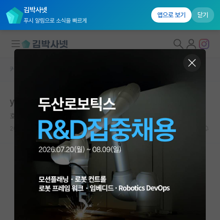
김박사넷
앱으로 보기
닫기
푸시 알림으로 소식을 빠르게
커뮤니티 홈
자유 게시판(아무개랩)
대학원생 모집
yk 인기랩 인턴 -> skp 평타랩 석사 진학 가치 있나요?
국내대학원 정보
호탕한 제임스 와트
연구실&오픈랩
2026.05.04
1
604
커뮤니티
커뮤니티 홈
전체글보기
베스트 게시판
IF 명예의전당