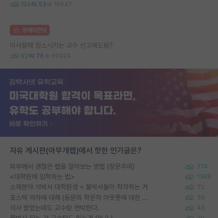
124
53
19647
명예의전당
이사할때 청소시키는 교수 신고해도됨?
92
76
60924
자유 게시판(아무개랩)에서 핫한 인기글은?
외부에서 괜찮은 랩을 알아보는 방법 (장문주의)
274
<대학원에 입학하는 법>
1388
소재분야 석박사 대학원생 + 물박사들이 착각하는 거
72
포스텍 억까에 대해 (동문의 학문적 아웃풋에 대한 반박)
50
석사 받았는데도 교수랑 연락한다.
43