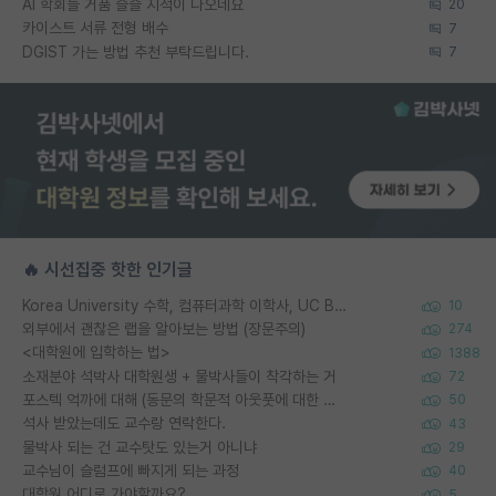
AI 학회들 거품 슬슬 지적이 나오네요
20
카이스트 서류 전형 배수
7
DGIST 가는 방법 추천 부탁드립니다.
7
🔥 시선집중 핫한 인기글
Korea University 수학, 컴퓨터과학 이학사, UC Berkeley 산업공학 대학원 공학박사가 되는 것은 쉽지 않겠죠?
10
외부에서 괜찮은 랩을 알아보는 방법 (장문주의)
274
<대학원에 입학하는 법>
1388
소재분야 석박사 대학원생 + 물박사들이 착각하는 거
72
포스텍 억까에 대해 (동문의 학문적 아웃풋에 대한 반박)
50
석사 받았는데도 교수랑 연락한다.
43
물박사 되는 건 교수탓도 있는거 아니냐
29
교수님이 슬럼프에 빠지게 되는 과정
40
대학원 어디로 가야할까요?
5