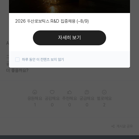
자유 게시판(아무개랩)
2026 두산로보틱스 R&D 집중채용 (~8/9)
미국 유학 게시판
미국 대학원 합격 후기 게시판
자세히 보기
AI분야 이며, 현재 yk랩 학부인턴 중이고, 연구 환경이 좋습니다.
대학원생 모집 게시판
그런데 석사 간판 하나만 보고 skp 랩실을 진학하는 것이 의미가 있는지?
하루 동안 이 컨텐츠 보지 않기
대학원 합격 후기 게시판
궁금합니다. 환경이 조금 떨어질 수는 있어도 skp 평타랩을 진학하는 것이
더 좋을까요?
연구실(PI) 홍보 게시판
석박사 채용 정보 게시판
응원해요
공감해요
추천해요
궁금해요
별로에요
임용 정보 게시판
1
0
0
0
2
학부 인턴 게시판
취업 게시판
게시글 공유
임용 후기 게시판