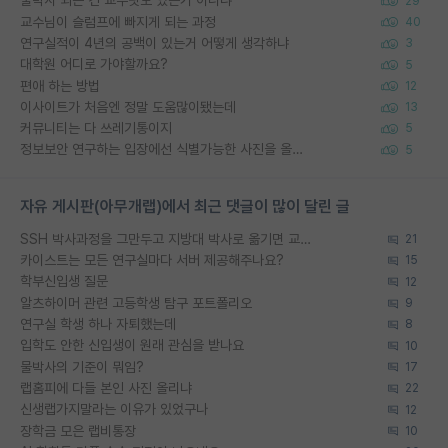
물박사 되는 건 교수탓도 있는거 아니냐
29
교수님이 슬럼프에 빠지게 되는 과정
40
연구실적이 4년의 공백이 있는거 어떻게 생각하냐
3
대학원 어디로 가야할까요?
5
편애 하는 방법
12
이사이트가 처음엔 정말 도움많이됐는데
13
커뮤니티는 다 쓰레기통이지
5
정보보안 연구하는 입장에선 식별가능한 사진을 올리는건 비추이긴함
5
자유 게시판(아무개랩)에서 최근 댓글이 많이 달린 글
SSH 박사과정을 그만두고 지방대 박사로 옮기면 교수의 꿈은 끝일까요?
21
카이스트는 모든 연구실마다 서버 제공해주나요?
15
학부신입생 질문
12
알츠하이머 관련 고등학생 탐구 포트폴리오
9
연구실 학생 하나 자퇴했는데
8
입학도 안한 신입생이 원래 관심을 받나요
10
물박사의 기준이 뭐임?
17
랩홈피에 다들 본인 사진 올리냐
22
신생랩가지말라는 이유가 있었구나
12
장학금 모은 랩비통장
10