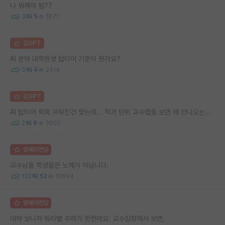
나 뭐해야 됨??
3
5
1671
김GPT
AI 분야 대학원생 탑티어 기준이 뭔가요?
0
4
2414
김GPT
AI 탑티어 학회 쉬워진건 맞는데... 학과 단위 교수랩들 보면 왜 안나오는지 모르겠음..
2
8
3902
명예의전당
교수님들 학생들은 노예가 아닙니다.
132
52
19694
명예의전당
대략 보니까 워라밸 주제가 핫한데요. 교수입장에서 보면,