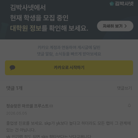
PI 전용 게시판
인문사회 계열 게시판
특수/전문대학원 게시판
반도체/AI 게시판
카카오 계정과 연동하여 게시글에 달린
댓글 알람, 소식등을 빠르게 받아보세요
장학금/장학생 게시판
카카오로 시작하기
학술 정보 게시판
홍보 게시판
댓글 1개
댓글쓰기
커리어
청승맞은 마르셀 프루스트
유학교육
2026.05.05
이벤트
졸업생 진로를 보세요. skp가 yk보다 높다고 하더라도 모든 랩이 그 관계에
있는 건 아닙니다.
반도체 아카데미
yk 인기랩 정도 되면 skp 평타보다는 낫다고봅니다