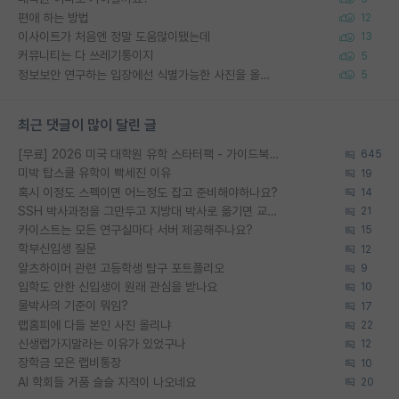
편애 하는 방법
12
이사이트가 처음엔 정말 도움많이됐는데
13
커뮤니티는 다 쓰레기통이지
5
정보보안 연구하는 입장에선 식별가능한 사진을 올리는건 비추이긴함
5
최근 댓글이 많이 달린 글
[무료] 2026 미국 대학원 유학 스타터팩 - 가이드북 & 합격자 컨택메일 템플릿
645
미박 탑스쿨 유학이 빡세진 이유
19
혹시 이정도 스펙이면 어느정도 잡고 준비해야하나요?
14
SSH 박사과정을 그만두고 지방대 박사로 옮기면 교수의 꿈은 끝일까요?
21
카이스트는 모든 연구실마다 서버 제공해주나요?
15
학부신입생 질문
12
알츠하이머 관련 고등학생 탐구 포트폴리오
9
입학도 안한 신입생이 원래 관심을 받나요
10
물박사의 기준이 뭐임?
17
랩홈피에 다들 본인 사진 올리냐
22
신생랩가지말라는 이유가 있었구나
12
장학금 모은 랩비통장
10
AI 학회들 거품 슬슬 지적이 나오네요
20