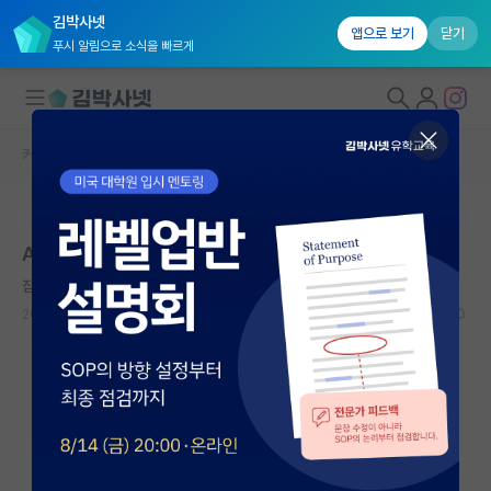
김박사넷
앱으로 보기
닫기
푸시 알림으로 소식을 빠르게
커뮤니티 홈
자유 게시판(아무개랩)
대학원생 모집
본문이 수정되지 않는 박제글입니다.
국내대학원 정보
AI 분야 대학원 인기랩
연구실&오픈랩
집요한 하인리히 헤르츠
커뮤니티
2024.01.29
4
2517
커뮤니티 홈
전체글보기
베스트 게시판
IF 명예의전당