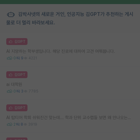
김박사넷의 새로운 거인, 인공지능 김GPT가 추천하는 게시
물로 더 멀리 바라보세요.
김GPT
AI 지망하는 학부생입니다. 해당 진로에 대하여 고견 여쭤봅니다.
0
9
4221
김GPT
ai 대학원
0
3
7785
김GPT
AI 탑티어 학회 쉬워진건 맞는데... 학과 단위 교수랩들 보면 왜 안나오는지 모르겠음..
2
8
3919