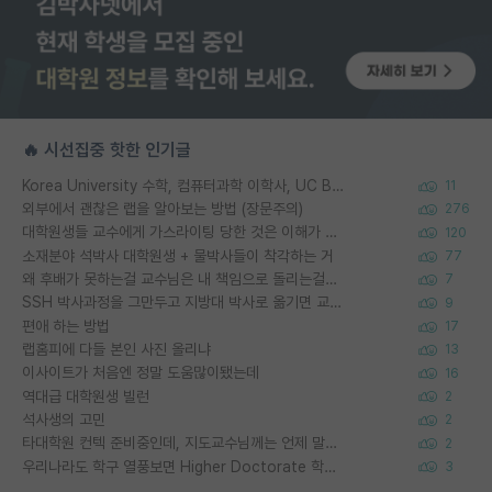
🔥 시선집중 핫한 인기글
Korea University 수학, 컴퓨터과학 이학사, UC Berkeley 산업공학 대학원 공학박사가 되는 것은 쉽지 않겠죠?
11
외부에서 괜찮은 랩을 알아보는 방법 (장문주의)
276
대학원생들 교수에게 가스라이팅 당한 것은 이해가 갑니다. 안타깝네요.
120
소재분야 석박사 대학원생 + 물박사들이 착각하는 거
77
왜 후배가 못하는걸 교수님은 내 책임으로 돌리는걸까요?
7
SSH 박사과정을 그만두고 지방대 박사로 옮기면 교수의 꿈은 끝일까요?
9
편애 하는 방법
17
랩홈피에 다들 본인 사진 올리냐
13
이사이트가 처음엔 정말 도움많이됐는데
16
역대급 대학원생 빌런
2
석사생의 고민
2
타대학원 컨텍 준비중인데, 지도교수님께는 언제 말씀드려야 할까요?
2
우리나라도 학구 열풍보면 Higher Doctorate 학위가 필요하다고 봅니다.
3