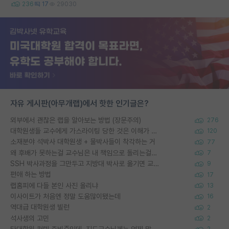
236
17
29030
자유 게시판(아무개랩)에서 핫한 인기글은?
외부에서 괜찮은 랩을 알아보는 방법 (장문주의)
276
대학원생들 교수에게 가스라이팅 당한 것은 이해가 갑니다. 안타깝네요.
120
소재분야 석박사 대학원생 + 물박사들이 착각하는 거
77
왜 후배가 못하는걸 교수님은 내 책임으로 돌리는걸까요?
7
SSH 박사과정을 그만두고 지방대 박사로 옮기면 교수의 꿈은 끝일까요?
9
편애 하는 방법
17
랩홈피에 다들 본인 사진 올리냐
13
이사이트가 처음엔 정말 도움많이됐는데
16
역대급 대학원생 빌런
2
석사생의 고민
2
타대학원 컨텍 준비중인데, 지도교수님께는 언제 말씀드려야 할까요?