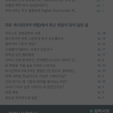
2
정출연 학연 박사 질문(DGIST)
2
우리나라도 학구 열풍보면 Higher Doctorate 학위가 필요하다고 봅니다.
3
자유 게시판(아무개랩)에서 최근 댓글이 많이 달린 글
카이스트 경영공학부 서류
28
알츠하이머 관련 고등학생 탐구 포트폴리오
14
물박사의 기준이 뭐임?
22
신생랩가지말라는 이유가 있었구나
17
장학금 모은 랩비통장
21
석박사 과정 합격하고, 컨택했던교수님이 연락이 안됩니다...
8
AI 학회들 거품 슬슬 지적이 나오네요
32
박사진학하기에 2억은 괜찮은 (?) 정도의 경제력인가요
16
SPK 대학원 현실적으로 가능한 스펙인가요?
5
근데 여기는 왜 그렇게 SPK를 물어보는거임?
16
석사가 1저자 논문 가져가는게 흔한건가요?
5
면접 복장
5
편입생 학부연구생 질문
7