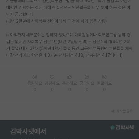
겨울방학때 그쪽으로 인턴(학부연구생)을 하고 5학년 1학기 졸업 후 하반기
대학원 입학하는 것에 대해 현실적으로 인턴활동을 너무 늦게 하는 것은 아
PI 전용 게시판
닌지 궁금합니다
(내년 2월말에 사회복무 전역이라서 그 전에 하기 힘든 상황)
인문사회 계열 게시판
특수/전문대학원 게시판
(+아직까지 세부분야는 정하지 않았으며 대외활동이나 학부연구생 등의 경
험은 없지만 사회복무 남은 1년(내년 2월말 전역) + 남은 2학기(4학년 2학
반도체/AI 게시판
기 졸업) 내지 3학기(5학년 1학기 졸업)동안 그동안 부족했던 부분들을 채워
나갈 생각이고 학점은 4.3기준 전체평점 4.18, 전공평점 4.17입니다)
장학금/장학생 게시판
학술 정보 게시판
응원해요
공감해요
추천해요
궁금해요
별로에요
홍보 게시판
0
0
0
0
0
커리어
유학교육
게시글 공유
이벤트
반도체 아카데미