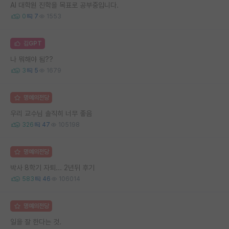
AI 대학원 진학을 목표로 공부중입니다.
0
7
1553
김GPT
나 뭐해야 됨??
3
5
1679
명예의전당
우리 교수님 솔직히 너무 좋음
326
47
105198
명예의전당
박사 8학기 자퇴... 2년뒤 후기
583
46
106014
명예의전당
일을 잘 한다는 것.