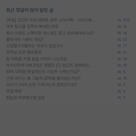
최근 댓글이 많이 달린 글
[무료] 2026 미국 대학원 유학 스타터팩 - 가이드북 & 합격자 컨택메일 템플릿
652
미박 탑스쿨 유학이 빡세진 이유
19
혹시 이정도 스펙이면 어느정도 잡고 준비해야하나요?
14
물박사의 기준이 뭐임?
22
신생랩가지말라는 이유가 있었구나
17
장학금 모은 랩비통장
21
AI 학회들 거품 슬슬 지적이 나오네요
32
박사진학하기에 2억은 괜찮은 (?) 정도의 경제력인가요
16
SPK 대학원 현실적으로 가능한 스펙인가요?
5
근데 여기는 왜 그렇게 SPK를 물어보는거임?
16
석사가 1저자 논문 가져가는게 흔한건가요?
5
면접 복장
5
편입생 학부연구생 질문
7