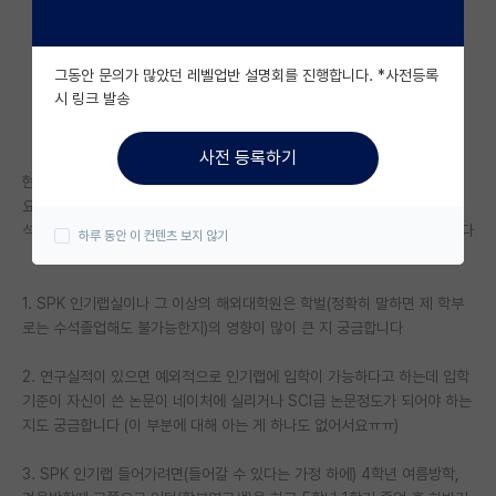
자유 게시판(아무개랩)
그동안 문의가 많았던 레벨업반 설명회를 진행합니다. *사전등록
미국 유학 게시판
시 링크 발송
미국 대학원 합격 후기 게시판
사전 등록하기
대학원생 모집 게시판
현재 지거국(경북대 or 부산대) 컴퓨터공학과 3학년까지 끝낸 학생입니다
요즘 AI분야가 전망도 괜찮고 저도 이 부분에 관심이 생겨서 AI분야 대학원
대학원 합격 후기 게시판
석사를 고민중인데 몇 가지 질문에 대한 답변을 해 주신다면 감사하겠습니다
하루 동안 이 컨텐츠 보지 않기
연구실(PI) 홍보 게시판
1. SPK 인기랩실이나 그 이상의 해외대학원은 학벌(정확히 말하면 제 학부
석박사 채용 정보 게시판
로는 수석졸업해도 불가능한지)의 영향이 많이 큰 지 궁금합니다
임용 정보 게시판
2. 연구실적이 있으면 예외적으로 인기랩에 입학이 가능하다고 하는데 입학
학부 인턴 게시판
기준이 자신이 쓴 논문이 네이처에 실리거나 SCI급 논문정도가 되어야 하는
지도 궁금합니다 (이 부분에 대해 아는 게 하나도 없어서요ㅠㅠ)
취업 게시판
3. SPK 인기랩 들어가려면(들어갈 수 있다는 가정 하에) 4학년 여름방학,
임용 후기 게시판