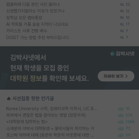
랩홈피에 다들 본인 사진 올리냐
22
신생랩가지말라는 이유가 있었구나
12
장학금 모은 랩비통장
10
AI 학회들 거품 슬슬 지적이 나오네요
17
카이스트 서류 전형 배수
7
DGIST 가는 방법 추천 부탁드립니다.
7
🔥 시선집중 핫한 인기글
Korea University 수학, 컴퓨터과학 이학사, UC Berkeley 산업공학 대학원 공학박사가 되는 것은 쉽지 않겠죠?
10
외부에서 괜찮은 랩을 알아보는 방법 (장문주의)
274
<대학원에 입학하는 법>
1388
소재분야 석박사 대학원생 + 물박사들이 착각하는 거
72
포스텍 억까에 대해 (동문의 학문적 아웃풋에 대한 반박)
50