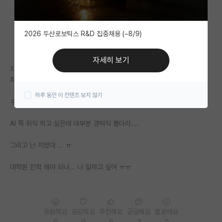
자유 게시판(아무개랩)
2026 두산로보틱스 R&D 집중채용 (~8/9)
미국 유학 게시판
미국 대학원 합격 후기 게시판
자세히 보기
지방 사립대 4.1 공학쪽
대학원생 모집 게시판
파이썬, C언어,C++, 파이토치, 넘파이, 리눅스 등
하루 동안 이 컨텐츠 보지 않기
대학원 합격 후기 게시판
수준급은 아니어도 나쁘지는 않음...
연구실(PI) 홍보 게시판
AI 쪽 취직 하고 싶은데 대부분 경력직 뽑더라....
석박사 채용 정보 게시판
그리고 난 지방대 ... ㅠ
임용 정보 게시판
대학원 진학 해야 되나... 나 일하고 싶어 ㅠㅠ
학부 인턴 게시판
취업 게시판
응원해요
공감해요
추천해요
궁금해요
별로에요
임용 후기 게시판
0
0
0
3
0