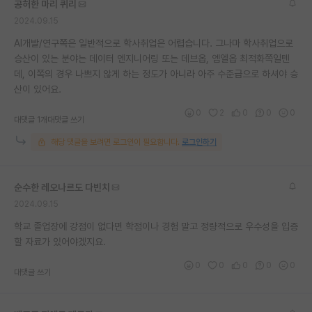
공허한 마리 퀴리
재팬라운지 🌸
2024.09.15
AI개발/연구쪽은 일반적으로 학사취업은 어렵습니다. 그나마 학사취업으로
승산이 있는 분야는 데이터 엔지니어링 또는 데브옵, 엠엘옵 최적화쪽일텐
데, 이쪽의 경우 나쁘지 않게 하는 정도가 아니라 아주 수준급으로 하셔야 승
산이 있어요.
0
2
0
0
0
대댓글 1개
대댓글 쓰기
해당 댓글을 보려면 로그인이 필요합니다.
로그인하기
순수한 레오나르도 다빈치
2024.09.15
학교 졸업장에 강점이 없다면 학점이나 경험 말고 정량적으로 우수성을 입증
할 자료가 있어야겠지요.
0
0
0
0
0
대댓글 쓰기