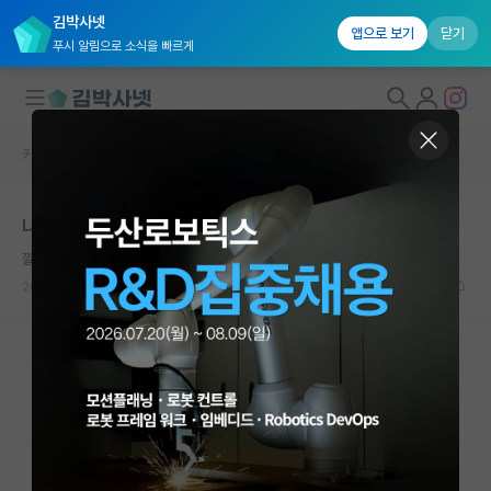
김박사넷
앱으로 보기
닫기
푸시 알림으로 소식을 빠르게
커뮤니티 홈
자유 게시판(아무개랩)
대학원생 모집
나 뭐해야 됨??
국내대학원 정보
깔끔한 레온하르트 오일러
연구실&오픈랩
2024.09.15
5
1671
커뮤니티
커뮤니티 홈
전체글보기
베스트 게시판
IF 명예의전당