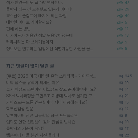
석사 받았는데도 교수랑 연락한다.
43
물박사 되는 건 교수탓도 있는거 아니냐
29
교수님이 슬럼프에 빠지게 되는 과정
40
대학원 어디로 가야할까요?
5
편애 하는 방법
12
이사이트가 처음엔 정말 도움많이됐는데
13
커뮤니티는 다 쓰레기통이지
5
정보보안 연구하는 입장에선 식별가능한 사진을 올리는건 비추이긴함
5
최근 댓글이 많이 달린 글
[무료] 2026 미국 대학원 유학 스타터팩 - 가이드북 & 합격자 컨택메일 템플릿
645
미박 탑스쿨 유학이 빡세진 이유
19
혹시 이정도 스펙이면 어느정도 잡고 준비해야하나요?
14
SSH 박사과정을 그만두고 지방대 박사로 옮기면 교수의 꿈은 끝일까요?
21
카이스트는 모든 연구실마다 서버 제공해주나요?
15
학부신입생 질문
12
알츠하이머 관련 고등학생 탐구 포트폴리오
9
입학도 안한 신입생이 원래 관심을 받나요
10
물박사의 기준이 뭐임?
17
랩홈피에 다들 본인 사진 올리냐
22