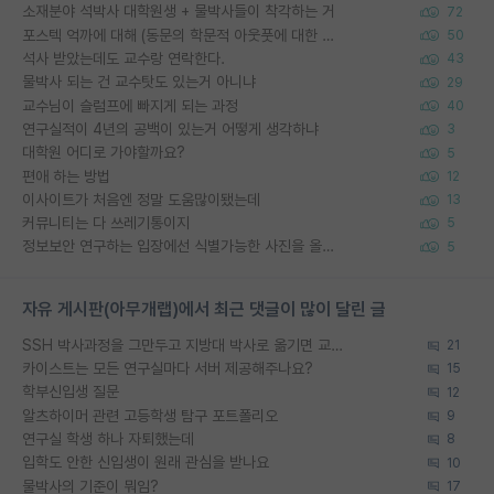
소재분야 석박사 대학원생 + 물박사들이 착각하는 거
72
포스텍 억까에 대해 (동문의 학문적 아웃풋에 대한 반박)
50
석사 받았는데도 교수랑 연락한다.
43
물박사 되는 건 교수탓도 있는거 아니냐
29
교수님이 슬럼프에 빠지게 되는 과정
40
연구실적이 4년의 공백이 있는거 어떻게 생각하냐
3
대학원 어디로 가야할까요?
5
편애 하는 방법
12
이사이트가 처음엔 정말 도움많이됐는데
13
커뮤니티는 다 쓰레기통이지
5
정보보안 연구하는 입장에선 식별가능한 사진을 올리는건 비추이긴함
5
자유 게시판(아무개랩)에서 최근 댓글이 많이 달린 글
SSH 박사과정을 그만두고 지방대 박사로 옮기면 교수의 꿈은 끝일까요?
21
카이스트는 모든 연구실마다 서버 제공해주나요?
15
학부신입생 질문
12
알츠하이머 관련 고등학생 탐구 포트폴리오
9
연구실 학생 하나 자퇴했는데
8
입학도 안한 신입생이 원래 관심을 받나요
10
물박사의 기준이 뭐임?
17