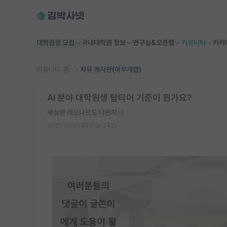
대학원생 모집
국내대학원 정보
연구실&오픈랩
커뮤니티
커리
커뮤니티 홈
자유 게시판(아무개랩)
AI 분야 대학원생 탑티어 기준이 뭔가요?
세심한 레오나르도 다빈치
2025.02.20
4
2422