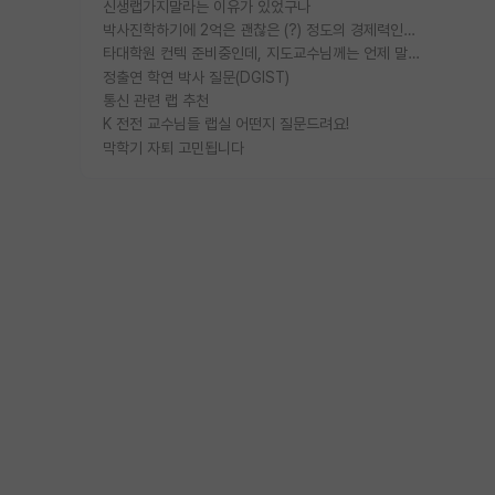
신생랩가지말라는 이유가 있었구나
박사진학하기에 2억은 괜찮은 (?) 정도의 경제력인가요
타대학원 컨텍 준비중인데, 지도교수님께는 언제 말씀드려야 할까요?
정출연 학연 박사 질문(DGIST)
통신 관련 랩 추천
K 전전 교수님들 랩실 어떤지 질문드려요!
막학기 자퇴 고민됩니다