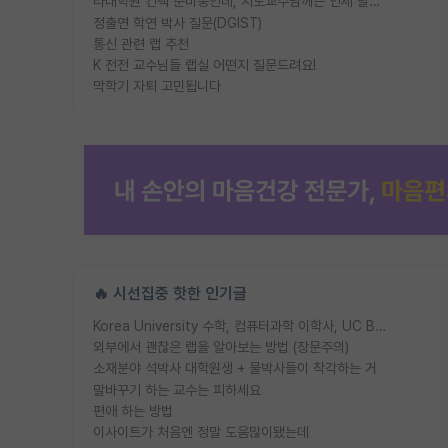
타대학원 컨텍 준비중인데, 지도교수님께는 언제 말씀드려야 할까요?
정출연 학연 박사 질문(DGIST)
통신 관련 랩 추천
K 전전 교수님들 랩실 어떤지 질문드려요!
막학기 자퇴 고민됩니다
🔥 시선집중 핫한 인기글
Korea University 수학, 컴퓨터과학 이학사, UC Berkeley 산업공학 대학원 공학박사가 되는 것은 쉽지 않겠죠?
외부에서 괜찮은 랩을 알아보는 방법 (장문주의)
소재분야 석박사 대학원생 + 물박사들이 착각하는 거
말바꾸기 하는 교수는 피하세요
편애 하는 방법
이사이트가 처음엔 정말 도움많이됐는데