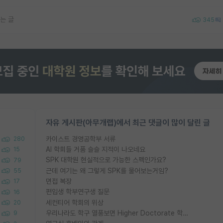
는 글
345
자유 게시판(아무개랩)에서 최근 댓글이 많이 달린 글
카이스트 경영공학부 서류
280
AI 학회들 거품 슬슬 지적이 나오네요
15
SPK 대학원 현실적으로 가능한 스펙인가요?
79
근데 여기는 왜 그렇게 SPK를 물어보는거임?
55
면접 복장
17
편입생 학부연구생 질문
16
세컨티어 학회의 위상
20
우리나라도 학구 열풍보면 Higher Doctorate 학위가 필요하다고 봅니다.
9