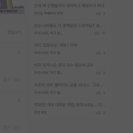
근데 왜 안했을거라 생각하고 해보라고 하냐
연구실 후배와의 관계
9
있는 나라들도 다 명예같은 느낌아님? 설마 박사끼리 등급나눠서 학위수여하자 같은 헛소리는 아니지? ㅋㅋ
댓글쓰기
우리나라도 학구 열풍보면 Higher Doctorate 학위가 필요하다고 봅니다.
10
이미 있잖아요: 국박 / 미박
우리나라도 학구 열풍보면 Higher Doctorate 학위가 필요하다고 봅니다.
9
이미 있자나요 포닥 교수 테뉴어 교수
우리나라도 학구 열풍보면 Higher Doctorate 학위가 필요하다고 봅니다.
8
0
0
0
수준이 이리 떨어지는 글을 쓰다니...그보다 이런 헛소리에 정성들여 답변해주시는 분들에게 존경심 1 드림
우리나라도 학구 열풍보면 Higher Doctorate 학위가 필요하다고 봅니다.
9
10년전 자대 대학원 면접 생각나네요... 다들 양복에 넥타이까지 하고 갔더니, 국회의원 출마하냐고 놀리셨던. (면접질문내용: 증명사진에선 두상이 계란형인데, 실제론 그렇지 않다. 증명사진이 뭘 증명하고 있는거냐)ㅋㅋㅋㅋ
면접 복장
8
0
0
0