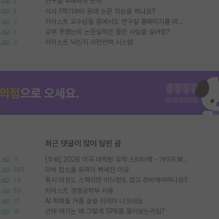
연구실 후배와의 관계
2
석사 1학기부터 원래 논문 작성을 하나요?
2
카이스트 교수님들 중에서도 연구실 홈페이지를 마련 안 하신 분들이 계시던데
3
공부 못했는데 논문실적은 좋은 사람을 싫어함?
3
카이스트 뇌인지 사전컨택 시스템
3
최근 댓글이 많이 달린 글
[무료] 2026 미국 대학원 유학 스타터팩 - 가이드북 & 합격자 컨택메일 템플릿
11
미박 탑스쿨 유학이 빡세진 이유
280
혹시 이정도 스펙이면 어느정도 잡고 준비해야하나요?
79
카이스트 경영공학부 서류
55
AI 학회들 거품 슬슬 지적이 나오네요
17
근데 여기는 왜 그렇게 SPK를 물어보는거임?
16