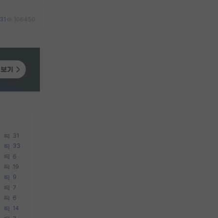
31
106450
31
33
6
19
9
7
6
14