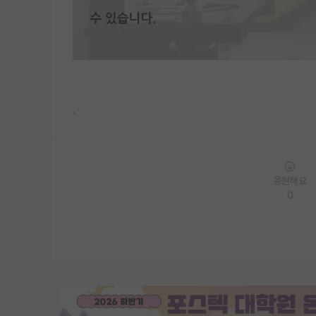
.
응원해요
0