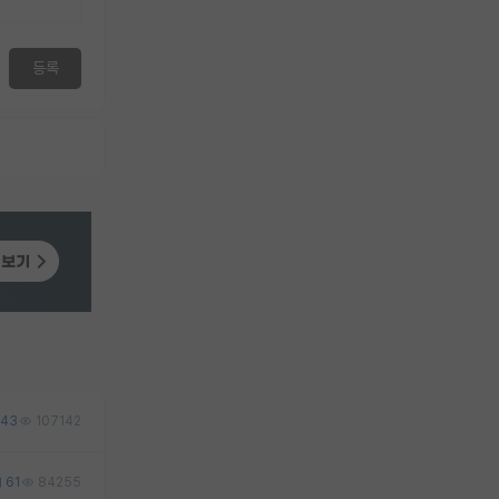
등록
43
107142
61
84255