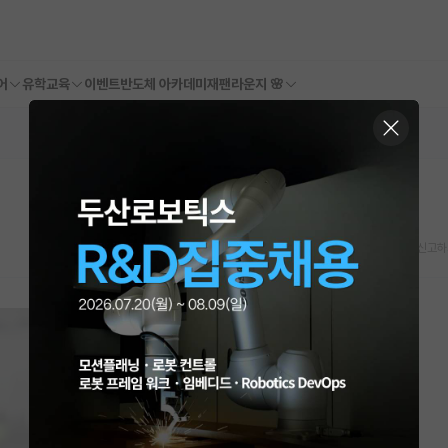
어
유학교육
이벤트
반도체 아카데미
재팬라운지 🌸
스크랩
신고하