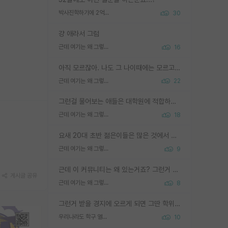
박사진학하기에 2억은 괜찮은 (?) 정도의 경제력인가요
30
걍 애라서 그럼
근데 여기는 왜 그렇게 SPK를 물어보는거임?
16
아직 모르잖아. 나도 그 나이때에는 모르고 평가 받고 안심하고 싶었어.
근데 여기는 왜 그렇게 SPK를 물어보는거임?
22
그런걸 물어보는 애들은 대학원에 적합하지 않다
근데 여기는 왜 그렇게 SPK를 물어보는거임?
18
요새 20대 초반 젊은이들은 많은 것에서 가성비를 따지더라고요. 내가 이 정도 인풋을 넣었을 때 그만큼 아웃풋이 나올 것인가? 사실 아웃풋이 인풋 대비 리니어하게 나오지 않는 영역을 시도하기 싫어한다는 느낌입니다.
근데 여기는 왜 그렇게 SPK를 물어보는거임?
9
근데 이 커뮤니티는 왜 있는거죠? 그런거 쉽게 물어볼수있어서 있는거 아닌가요? 그렇게 보기 싫으면 커뮤니티도 하지마시지 그러면
게시글 공유
근데 여기는 왜 그렇게 SPK를 물어보는거임?
8
그런거 받을 경지에 오르게 되면 그딴 학위명이 필요없음
우리나라도 학구 열풍보면 Higher Doctorate 학위가 필요하다고 봅니다.
10