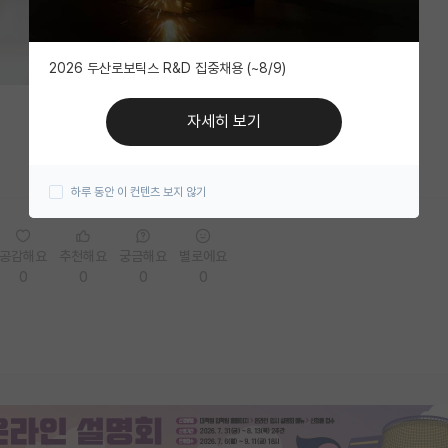
2026 두산로보틱스 R&D 집중채용 (~8/9)
자세히 보기
하루 동안 이 컨텐츠 보지 않기
공감해요
추천해요
궁금해요
별로에요
0
0
0
0