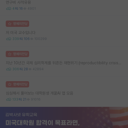
연구비 사적유용
4
16
4901
명예의전당
저 미국 교수입니다
339
106
100299
명예의전당
지난 10년간 국제 심리학계를 뒤흔든 재현위기 (reproductibility crisis) 요약 (1편)
306
28
42894
명예의전당
심심해서 풀어보는 대학원생 개꿀AI 앱 모음
133
21
91016