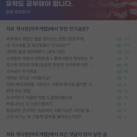
자유 게시판(아무개랩)에서 핫한 인기글은?
외부에서 괜찮은 랩을 알아보는 방법 (장문주의)
275
내 석사생활 참 많은일들이 있엇네요^^
212
대학원 월급 정리해준다 (공대 기준)
275
소재분야 석박사 대학원생 + 물박사들이 착각하는 거
74
포스텍 억까에 대해 (동문의 학문적 아웃풋에 대한 반박)
50
교수님이 무서워요
16
대학원 어디로 가야할까요?
5
SSH 박사과정을 그만두고 지방대 박사로 옮기면 교수의 꿈은 끝일까요?
9
편애 하는 방법
15
이사이트가 처음엔 정말 도움많이됐는데
14
커뮤니티는 다 쓰레기통이지
6
정보보안 연구하는 입장에선 식별가능한 사진을 올리는건 비추이긴함
5
근데 여기는 왜 그렇게 SPK를 물어보는거임?
3
자유 게시판(아무개랩)에서 최근 댓글이 많이 달린 글