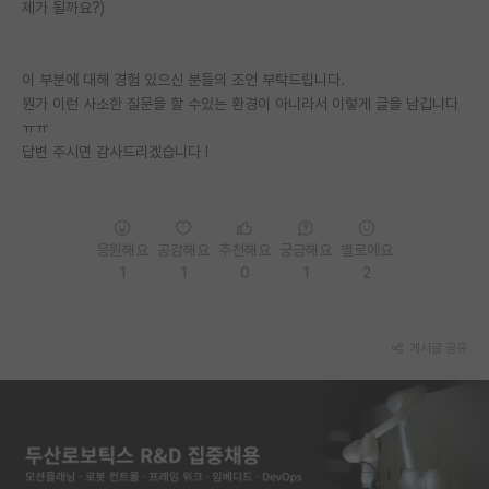
제가 될까요?)
PI 전용 게시판
인문사회 계열 게시판
이 부분에 대해 경험 있으신 분들의 조언 부탁드립니다.
뭔가 이런 사소한 질문을 할 수있는 환경이 아니라서 이렇게 글을 남깁니다
특수/전문대학원 게시판
ㅠㅠ
답변 주시면 감사드리겠습니다 !
반도체/AI 게시판
장학금/장학생 게시판
응원해요
공감해요
추천해요
궁금해요
별로에요
학술 정보 게시판
1
1
0
1
2
홍보 게시판
커리어
게시글 공유
유학교육
이벤트
반도체 아카데미