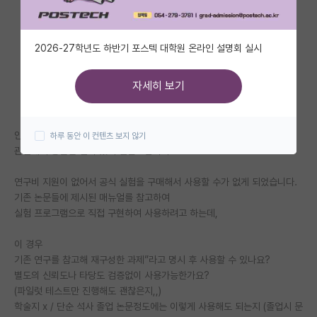
자유 게시판(아무개랩)
2026-27학년도 하반기 포스텍 대학원 온라인 설명회 실시
미국 유학 게시판
미국 대학원 합격 후기 게시판
자세히 보기
대학원생 모집 게시판
안녕하세요, 현재 석사학위논문으로 심리학 실험 과제를 설계 중인데 사용
하루 동안 이 컨텐츠 보지 않기
대학원 합격 후기 게시판
관련해서 궁금한 점이 있어 질문드립니다.
연구실(PI) 홍보 게시판
연구비 지원이 없어서 공식 실험을 구매해서 사용할 수가 없게 되었습니다.
석박사 채용 정보 게시판
기존 논문들에 제시된 매뉴얼를 참고하여
실험 프로그램으로 직접 구현하여 사용하려고 하는데,
임용 정보 게시판
이 경우
학부 인턴 게시판
기존 연구를 참고해 재구성한 과제”라고 명시 후 사용할 수 있나요?
별도의 신뢰도나 타당도 검증없이 사용가능한가요?
취업 게시판
(파일럿 테스트만 진행해도 괜찮은지,,)
학술지 x / 단순 석사 졸업 논문정도에는 이렇게 사용해도 되는지 (졸업시 문
임용 후기 게시판