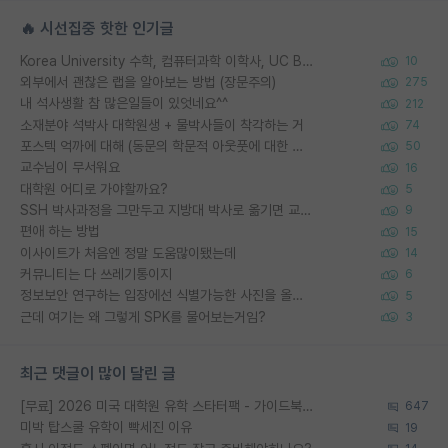
🔥 시선집중 핫한 인기글
Korea University 수학, 컴퓨터과학 이학사, UC Berkeley 산업공학 대학원 공학박사가 되는 것은 쉽지 않겠죠?
10
외부에서 괜찮은 랩을 알아보는 방법 (장문주의)
275
내 석사생활 참 많은일들이 있엇네요^^
212
소재분야 석박사 대학원생 + 물박사들이 착각하는 거
74
포스텍 억까에 대해 (동문의 학문적 아웃풋에 대한 반박)
50
교수님이 무서워요
16
대학원 어디로 가야할까요?
5
SSH 박사과정을 그만두고 지방대 박사로 옮기면 교수의 꿈은 끝일까요?
9
편애 하는 방법
15
이사이트가 처음엔 정말 도움많이됐는데
14
커뮤니티는 다 쓰레기통이지
6
정보보안 연구하는 입장에선 식별가능한 사진을 올리는건 비추이긴함
5
근데 여기는 왜 그렇게 SPK를 물어보는거임?
3
최근 댓글이 많이 달린 글
[무료] 2026 미국 대학원 유학 스타터팩 - 가이드북 & 합격자 컨택메일 템플릿
647
미박 탑스쿨 유학이 빡세진 이유
19