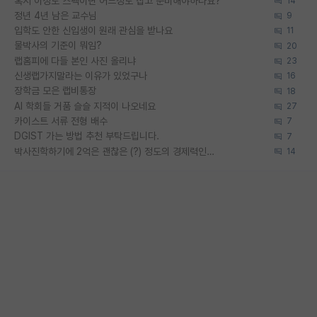
혹시 이정도 스펙이면 어느정도 잡고 준비해야하나요?
14
정년 4년 남은 교수님
9
입학도 안한 신입생이 원래 관심을 받나요
11
물박사의 기준이 뭐임?
20
랩홈피에 다들 본인 사진 올리냐
23
신생랩가지말라는 이유가 있었구나
16
장학금 모은 랩비통장
18
AI 학회들 거품 슬슬 지적이 나오네요
27
카이스트 서류 전형 배수
7
DGIST 가는 방법 추천 부탁드립니다.
7
박사진학하기에 2억은 괜찮은 (?) 정도의 경제력인가요
14