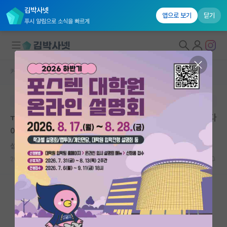
김박사넷
앱으로 보기
닫기
푸시 알림으로 소식을 빠르게
커뮤니티 홈
자유 게시판(아무개랩)
대학원생 모집
본문이 수정되지 않는 박제글입니다.
국내대학원 정보
ㅠㅠ 하찮은 질문이라 어디 물어보기도 그래서 질문합니다
연구실&오픈랩
아 ㅠㅠ
커뮤니티
성급한 쇠렌 키르케고르
2026.05.04
4
7245
커뮤니티 홈
전체글보기
베스트 게시판
IF 명예의전당