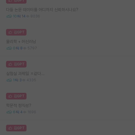
김GPT
다들 논문 데이터를 어디까지 신뢰하시나요?
10
14
8036
김GPT
물리학 + 머신러닝
0
8
5797
김GPT
실험실 과제일 ㅈ같다...
1
3
4335
김GPT
학문적 정직성?
6
4
1696
김GPT