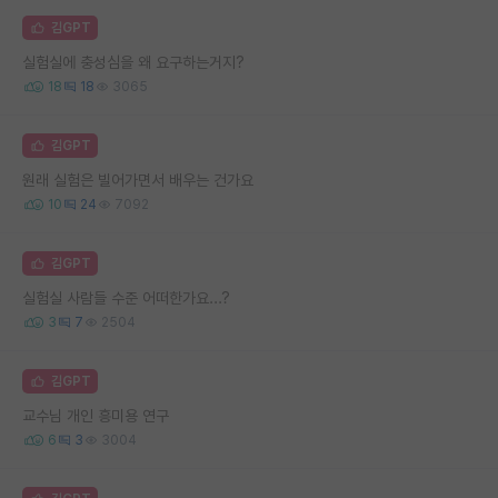
김GPT
실험실에 충성심을 왜 요구하는거지?
18
18
3065
김GPT
원래 실험은 빌어가면서 배우는 건가요
10
24
7092
김GPT
실험실 사람들 수준 어떠한가요...?
3
7
2504
김GPT
교수님 개인 흥미용 연구
6
3
3004