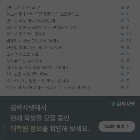
정년 4년 남은 교수님
9
알츠하이머 관련 고등학생 탐구 포트폴리오
12
연구실 학생 하나 자퇴했는데
9
입학도 안한 신입생이 원래 관심을 받나요
11
물박사의 기준이 뭐임?
20
랩홈피에 다들 본인 사진 올리냐
23
신생랩가지말라는 이유가 있었구나
16
오늘 카이스트 발표
6
장학금 모은 랩비통장
18
AI 학회들 거품 슬슬 지적이 나오네요
27
카이스트 서류 전형 배수
7
DGIST 가는 방법 추천 부탁드립니다.
7
박사진학하기에 2억은 괜찮은 (?) 정도의 경제력인가요
14