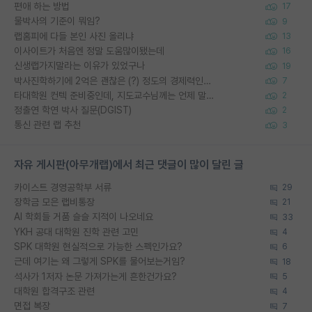
편애 하는 방법
17
물박사의 기준이 뭐임?
9
랩홈피에 다들 본인 사진 올리냐
13
이사이트가 처음엔 정말 도움많이됐는데
16
신생랩가지말라는 이유가 있었구나
19
박사진학하기에 2억은 괜찮은 (?) 정도의 경제력인가요
7
타대학원 컨텍 준비중인데, 지도교수님께는 언제 말씀드려야 할까요?
2
정출연 학연 박사 질문(DGIST)
2
통신 관련 랩 추천
3
자유 게시판(아무개랩)에서 최근 댓글이 많이 달린 글
카이스트 경영공학부 서류
29
장학금 모은 랩비통장
21
AI 학회들 거품 슬슬 지적이 나오네요
33
YKH 공대 대학원 진학 관련 고민
4
SPK 대학원 현실적으로 가능한 스펙인가요?
6
근데 여기는 왜 그렇게 SPK를 물어보는거임?
18
석사가 1저자 논문 가져가는게 흔한건가요?
5
대학원 합격구조 관련
4
면접 복장
7