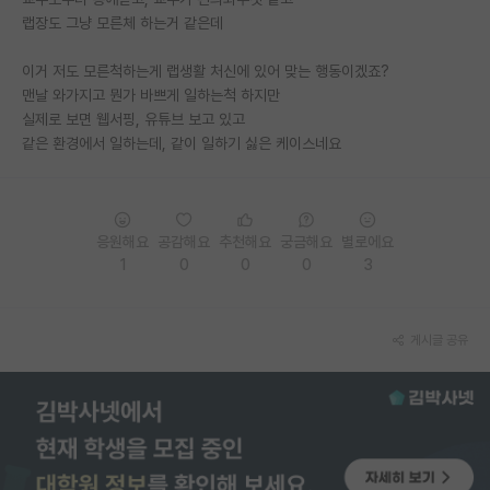
랩장도 그냥 모른체 하는거 같은데
PI 전용 게시판
이거 저도 모른척하는게 랩생활 처신에 있어 맞는 행동이겠죠?
인문사회 계열 게시판
맨날 와가지고 뭔가 바쁘게 일하는척 하지만
실제로 보면 웹서핑, 유튜브 보고 있고
특수/전문대학원 게시판
같은 환경에서 일하는데, 같이 일하기 싫은 케이스네요
반도체/AI 게시판
장학금/장학생 게시판
응원해요
공감해요
추천해요
궁금해요
별로에요
학술 정보 게시판
1
0
0
0
3
홍보 게시판
커리어
게시글 공유
유학교육
이벤트
반도체 아카데미