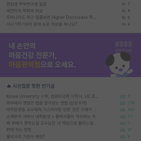
편입생 학부연구생 질문
7
세컨티어 학회의 위상
4
우리나라도 학구 열풍보면 Higher Doctorate 학위가 필요하다고 봅니다.
9
석사 1학기부터 원래 논문 작성을 하나요?
4
🔥 시선집중 핫한 인기글
Korea University 수학, 컴퓨터과학 이학사, UC Berkeley 산업공학 대학원 공학박사가 되는 것은 쉽지 않겠죠?
11
외부에서 괜찮은 랩을 알아보는 방법 (장문주의)
278
대학원생들 교수에게 가스라이팅 당한 것은 이해가 갑니다. 안타깝네요.
120
소재분야 석박사 대학원생 + 물박사들이 착각하는 거
77
왜 후배가 못하는걸 교수님은 내 책임으로 돌리는걸까요?
7
편애 하는 방법
17
물박사의 기준이 뭐임?
9