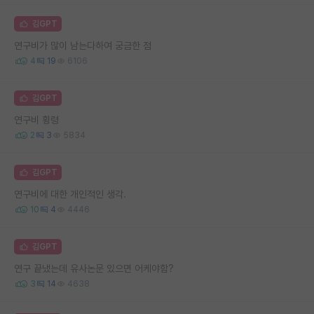
김GPT
연구비가 많이 남는다하여 궁금한 점
4
19
6106
김GPT
연구비 횡령
2
3
5834
김GPT
연구비에 대한 개인적인 생각.
10
4
4446
김GPT
연구 끝냈는데 유사논문 있으면 어케야함?
3
14
4638