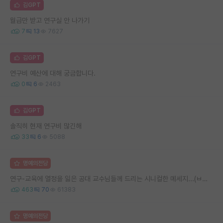
김GPT
월급만 받고 연구실 안 나가기
7
13
7627
김GPT
연구비 예산에 대해 궁금합니다.
0
6
2463
김GPT
솔직히 현재 연구비 많긴해
33
6
5088
명예의전당
연구-교육에 열정을 잃은 공대 교수님들께 드리는 시니컬한 메세지...(ㅂㄷㅂㄷ)
463
70
61383
명예의전당