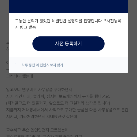
자유 게시판(아무개랩)
그동안 문의가 많았던 레벨업반 설명회를 진행합니다. *사전등록
미국 유학 게시판
시 링크 발송
미국 대학원 합격 후기 게시판
교수가 과제 인건비로 한명 고용했는데
사전 등록하기
대학원생 모집 게시판
하는 일은 해당 과제 연구비 회계 담당 + 교수 회사 연구비 회계담당입니다.
대학원 합격 후기 게시판
아무래도 다른 사람들은 회계에 문외한이고
하루 동안 이 컨텐츠 보지 않기
돈줄 회계 권한은 이 사람에게 있고, 이 사람만 담당을 하니
연구실(PI) 홍보 게시판
그러려니 했는데
석박사 채용 정보 게시판
알고보니 연구비로 사무용품 구매하면서
자기 개인 다과, 슬리퍼, 심지어 보드게임까지 구매를 했더군요.
임용 정보 게시판
(저거말고도 더 있을거고, 앞으로도 더 그럴거라 생각은 됩니다)
학부 인턴 게시판
지금까지 거래명세서에서 사적으로 구매한 물품을 다른 사무용품으로 둔갑
시키고, 가라처리하면서 지내왔던것 같은데
취업 게시판
교수하고 무슨 인연인건지 모르겠는데
임용 후기 게시판
교수로부터 총애받고, 교수가 편의봐주것 같고