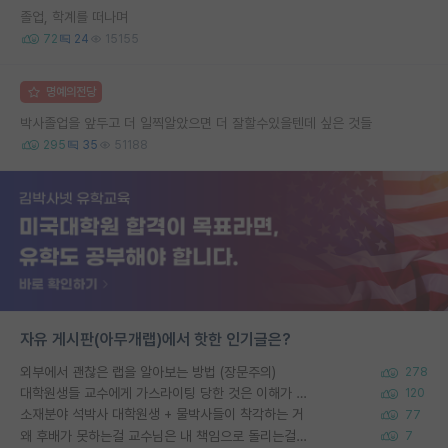
졸업, 학계를 떠나며
72
24
15155
명예의전당
박사졸업을 앞두고 더 일찍알았으면 더 잘할수있을텐데 싶은 것들
295
35
51188
자유 게시판(아무개랩)에서 핫한 인기글은?
외부에서 괜찮은 랩을 알아보는 방법 (장문주의)
278
대학원생들 교수에게 가스라이팅 당한 것은 이해가 갑니다. 안타깝네요.
120
소재분야 석박사 대학원생 + 물박사들이 착각하는 거
77
왜 후배가 못하는걸 교수님은 내 책임으로 돌리는걸까요?
7