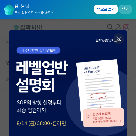
김박사넷
앱으로 보기
닫기
푸시 알림으로 소식을 빠르게
커뮤니티 홈
자유 게시판(아무개랩)
대학원생 모집
연구비 사적유용
국내대학원 정보
못된 존 케인즈
연구실&오픈랩
2024.06.18
16
4905
커뮤니티
커뮤니티 홈
전체글보기
베스트 게시판
IF 명예의전당