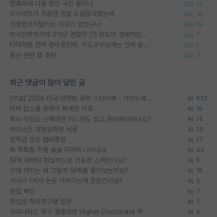
랩홈피에 다들 본인 사진 올리냐
13
이사이트가 처음엔 정말 도움많이됐는데
16
신생랩가지말라는 이유가 있었구나
19
박사진학하기에 2억은 괜찮은 (?) 정도의 경제력인가요
7
타대학원 컨텍 준비중인데, 지도교수님께는 언제 말씀드려야 할까요?
2
통신 관련 랩 추천
3
최근 댓글이 많이 달린 글
[무료] 2026 미국 대학원 유학 스타터팩 - 가이드북 & 합격자 컨택메일 템플릿
652
미박 탑스쿨 유학이 빡세진 이유
19
혹시 이정도 스펙이면 어느정도 잡고 준비해야하나요?
14
카이스트 경영공학부 서류
29
장학금 모은 랩비통장
21
AI 학회들 거품 슬슬 지적이 나오네요
33
SPK 대학원 현실적으로 가능한 스펙인가요?
6
근데 여기는 왜 그렇게 SPK를 물어보는거임?
18
석사가 1저자 논문 가져가는게 흔한건가요?
5
면접 복장
7
편입생 학부연구생 질문
7
우리나라도 학구 열풍보면 Higher Doctorate 학위가 필요하다고 봅니다.
9