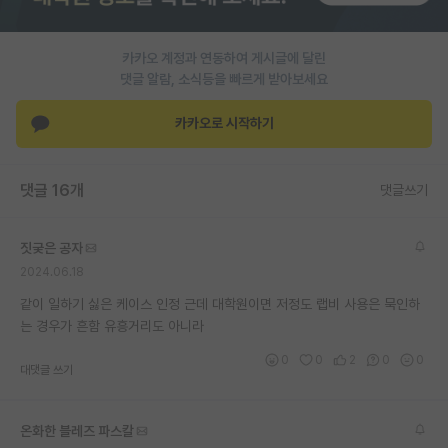
재팬라운지 🌸
카카오 계정과 연동하여 게시글에 달린
댓글 알람, 소식등을 빠르게 받아보세요
카카오로 시작하기
댓글 16개
댓글쓰기
짓궂은 공자
2024.06.18
같이 일하기 싫은 케이스 인정 근데 대학원이면 저정도 랩비 사용은 묵인하
는 경우가 흔함 유흥거리도 아니라
0
0
2
0
0
대댓글 쓰기
온화한 블레즈 파스칼