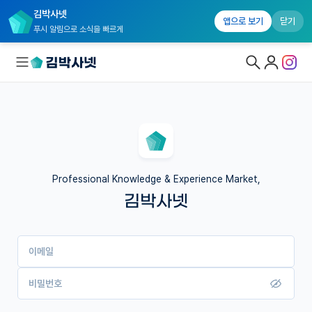
김박사넷
앱으로 보기
닫기
푸시 알림으로 소식을 빠르게
대학원생 모집
국내대학원 정보
연구실&오픈랩
Professional Knowledge & Experience Market,
김박사넷
커뮤니티
커리어
이메일
유학교육
이벤트
비밀번호
반도체 아카데미