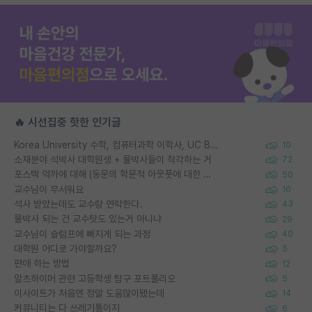
🔥 시선집중 핫한 인기글
Korea University 수학, 컴퓨터과학 이학사, UC Berkeley 산업공학 대학원 공학박사가 되는 것은 쉽지 않겠죠?
10
소재분야 석박사 대학원생 + 물박사들이 착각하는 거
72
포스텍 억까에 대해 (동문의 학문적 아웃풋에 대한 반박)
50
교수님이 무서워요
16
석사 받았는데도 교수랑 연락한다.
43
물박사 되는 건 교수탓도 있는거 아니냐
29
교수님이 슬럼프에 빠지게 되는 과정
40
대학원 어디로 가야할까요?
5
편애 하는 방법
12
알츠하이머 관련 고등학생 탐구 포트폴리오
5
이사이트가 처음엔 정말 도움많이됐는데
14
커뮤니티는 다 쓰레기통이지
6