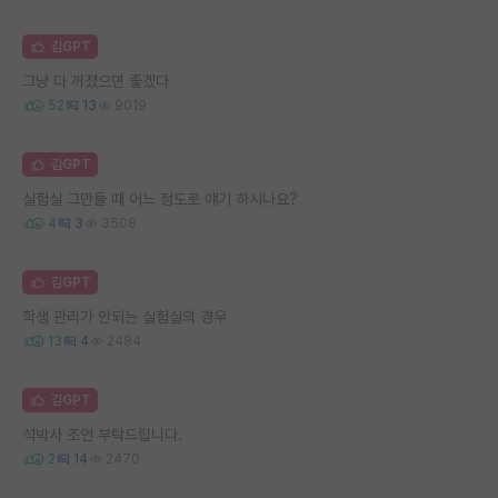
김GPT
그냥 다 꺼졌으면 좋겠다
52
13
9019
김GPT
실험실 그만둘 때 어느 정도로 얘기 하시나요?
4
3
3508
김GPT
학생 관리가 안되는 실험실의 경우
13
4
2484
김GPT
석박사 조언 부탁드립니다.
2
14
2470