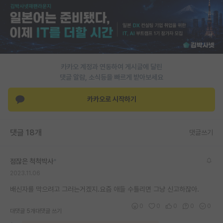
PI 전용 게시판
인문사회 계열 게시판
특수/전문대학원 게시판
카카오 계정과 연동하여 게시글에 달린
반도체/AI 게시판
댓글 알람, 소식등을 빠르게 받아보세요
장학금/장학생 게시판
카카오로 시작하기
학술 정보 게시판
댓글 18개
댓글쓰기
홍보 게시판
커리어
점잖은 척척박사
*
2023.11.06
유학교육
배신자를 막으려고 그러는거겠지.요즘 애들 수틀리면 그냥 신고하잖아.
이벤트
0
0
0
0
0
대댓글 5개
대댓글 쓰기
반도체 아카데미