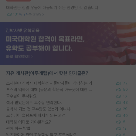
대학원은 정말 우울에 매몰되기 쉬운 환경인 것 같습니다
131
24
31995
자유 게시판(아무개랩)에서 핫한 인기글은?
소재분야 석박사 대학원생 + 물박사들이 착각하는 거
72
포스텍 억까에 대해 (동문의 학문적 아웃풋에 대한 반박)
50
교수님이 무서워요
16
석사 받았는데도 교수랑 연락한다.
43
물박사 되는 건 교수탓도 있는거 아니냐
29
교수님이 슬럼프에 빠지게 되는 과정
40
대학원 어디로 가야할까요?
5
편애 하는 방법
12
알츠하이머 관련 고등학생 탐구 포트폴리오
5