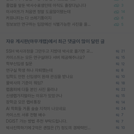
졸업을 앞둔 박사수료생인데 아직도 출장다닙니다
3
이사이트가 처음엔 정말 도움많이됐는데
14
커뮤니티는 다 쓰레기통이지
6
정보보안 연구하는 입장에선 식별가능한 사진을 올리는건 비추이긴함
5
자유 게시판(아무개랩)에서 최근 댓글이 많이 달린 글
SSH 박사과정을 그만두고 지방대 박사로 옮기면 교수의 꿈은 끝일까요?
21
카이스트는 모든 연구실마다 서버 제공해주나요?
15
학부신입생 질문
12
연구실 학생 하나 자퇴했는데
8
입학도 안한 신입생이 원래 관심을 받나요
10
물박사의 기준이 뭐임?
18
랩홈피에 다들 본인 사진 올리냐
22
신생랩가지말라는 이유가 있었구나
15
장학금 모은 랩비통장
14
AI 학회들 거품 슬슬 지적이 나오네요
24
카이스트 서류 전형 배수
7
DGIST 가는 방법 추천 부탁드립니다.
7
박사진학하기에 2억은 괜찮은 (?) 정도의 경제력인가요
10