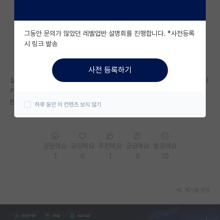
자유 게시판(아무개랩)
그동안 문의가 많았던 레벨업반 설명회를 진행합니다. *사전등록
미국 유학 게시판
시 링크 발송
미국 대학원 합격 후기 게시판
사전 등록하기
대학원생 모집 게시판
실험실에 충성심 없다 하는 사람들은 일찍졸텁시키고 일많이하면 졸업 안시
키면서도
대학원 합격 후기 게시판
반대로 충성심 요구는 엄청함
하루 동안 이 컨텐츠 보지 않기
연구실(PI) 홍보 게시판
석박사 채용 정보 게시판
응원해요
공감해요
추천해요
궁금해요
별로에요
1
6
1
0
10
임용 정보 게시판
학부 인턴 게시판
게시글 공유
취업 게시판
임용 후기 게시판