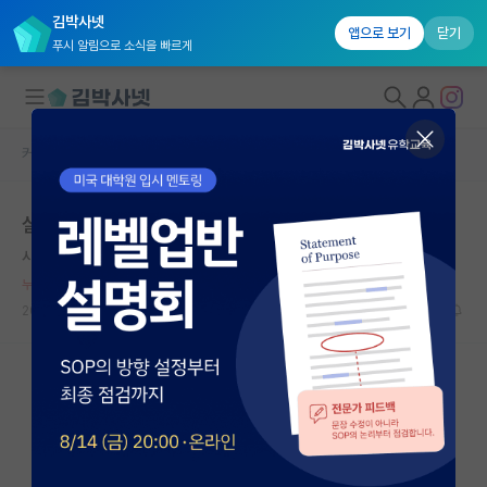
김박사넷
앱으로 보기
닫기
푸시 알림으로 소식을 빠르게
커뮤니티 홈
자유 게시판(아무개랩)
대학원생 모집
실험실에 충성심을 왜 요구하는거지?
국내대학원 정보
사려깊은 빌헬름 뢴트겐
*
연구실&오픈랩
누적 신고가 50개 이상인 사용자입니다.
커뮤니티
2023.11.06
18
3065
커뮤니티 홈
전체글보기
베스트 게시판
IF 명예의전당