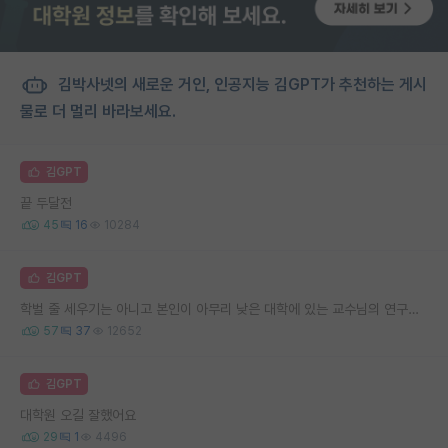
김박사넷의 새로운 거인, 인공지능 김GPT가 추천하는 게시
물로 더 멀리 바라보세요.
김GPT
끝 두달전
45
16
10284
김GPT
학벌 줄 세우기는 아니고 본인이 아무리 낮은 대학에 있는 교수님의 연구주제나 스타일이 맞아도 높은 대학 가세요.
57
37
12652
김GPT
대학원 오길 잘했어요
29
1
4496