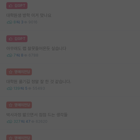
김GPT
대학원생 방학 이거 맞나요
8
3
9016
김GPT
아무래도 랩 잘못들어온듯 싶습니다
7
8
6788
명예의전당
대학원 옮기길 정말 잘 한 것 같습니다.
139
5
55493
명예의전당
박사과정 밟으면서 점점 드는 생각들
327
47
62620
명예의전당