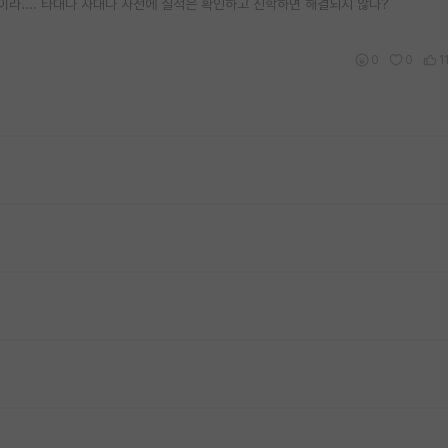
라.... 타대나 자대나 사전에 실적은 확인하고 진학하면 해결되지 않나?
0
0
1