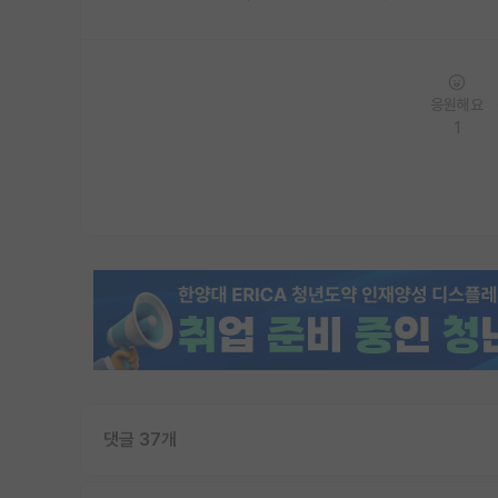
응원해요
1
댓글 37개