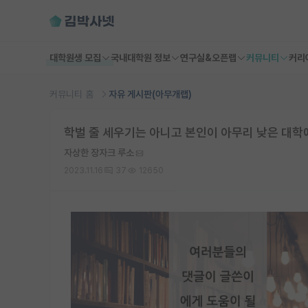
대학원생 모집
국내대학원 정보
연구실&오픈랩
커뮤니티
커리
커뮤니티 홈
자유 게시판(아무개랩)
학벌 줄 세우기는 아니고 본인이 아무리 낮은 대학
자상한 장자크 루소
2023.11.16
37
12650