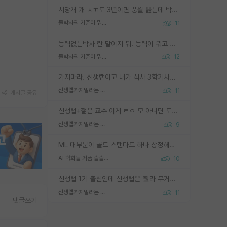
서당개 개 ㅅㄲ도 3년이면 풍월 읊는데 박사 5년 이상 대리고 있으면서 물된건 교수 탓 맞는ㄱ게 거기가 서당이 아니란 소리임
물박사의 기준이 뭐임?
11
능력없는박사 란 말이지 뭐. 능력이 뭐고 능력이 있다는게 뭔지는 사람마다 기준이 다르니까 얘기해봐야 서로 자기 기준만 얘기해서 논쟁이 끝이 안나고. 주위에서 능력있고 야심있는 신입생이 교수가 유의미한 피드백을 아예 안주면서 제대로된 과제에 참여해볼 기회도 제공하지 않고 잡일 뺑뺑이만 돌려서 맨날 단순작업만 하면서 밤새다가 눈빛이 점점 죽어가는걸 본 사람은 물박사는 교수탓이라고 하고, 교수는 이것저것 알려도 주고 기회도 주고 사수 동기 붙여주면서 어떻게든 끌고가려고 하는데 본인이 매일 뺀질거리면서 출근 하는둥마는둥 하다가 기껏 와서도 폰이나 쳐다보다가 실험 망치고 저녁약속있어서 먼저 가볼게요~ 하는걸 본 사람은 물박사는 본인탓이라고 함.
물박사의 기준이 뭐임?
12
가지마라. 신생랩이고 내가 석사 3학기차인데 최고참인데 나도 아무것도 모르는데 교수가 후배들 왜 논문 교육 안시키냐. 논문 왜 안 써오냐 닦달한다
신생랩가지말라는 이유가 있었구나
11
게시글 공유
신생랩+젊은 교수 이게 ㄹㅇ 모 아니면 도인듯.
신생랩가지말라는 이유가 있었구나
9
ML 대부분이 골드 스탠다드 하나 상정해놓고 (벤치마크 데이터셋이 여러 개면 여러 개 상정) 그거 얼마나 잘 맞추나 싸움임 가끔 번뜩이는 설계 철학을 보여주는 논문들도 있지만 대부분 그거 성적 얼마나 더 올리느라에 혈안이 되어 있는 측면이 잇음
AI 학회들 거품 슬슬 지적이 나오네요
10
신생랩 1기 출신인데 신생랩은 줠라 무거운 바벨 같은거임. 들면 대박인데 못들면 깔려 죽음. 아무도 알려주지 않는 환경에서 자생해야하지만, 일단 살아남았다면 그 어떤 사람보다 악착같고 생존력 높은 사람으로 거듭날 수 있음
신생랩가지말라는 이유가 있었구나
11
댓글쓰기