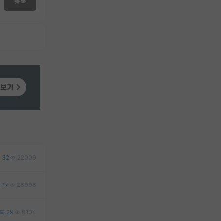
등록
32
22009
17
28998
29
8104