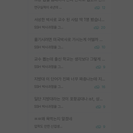
연구실적이 4년의 공백이 있는거 어떻게 생각하냐
12
서성한 박사로 교수 된 사람 딱 1명 봤습니다. 근데 지방대 박사로 교수된 거는 기적이 일어나야되요. 서성한 학부부터여도 빡센게 교수임용일텐데 지방대박사로 무슨 교수가 되나요...... 중소기업/중견기업 팀장급/연구소장급이나 될거 같네요.
SSH 박사과정을 그만두고 지방대 박사로 옮기면 교수의 꿈은 끝일까요?
20
옮기시려면 미국박사로 가시는게 어떨까 싶네요. 교수가 꿈이면 미국박사 하고 미국교수 까지 같이 노리시는게 기회가 많지 않을까요?
SSH 박사과정을 그만두고 지방대 박사로 옮기면 교수의 꿈은 끝일까요?
10
교수 뽑는데 출신 학교는 생각보다 그렇게 안 봄. 앞으로는 더 안 보게 될거임. 박사는 어디서 진행해도 됨. 단, 제대로 쌓고 좋은 실적 만들 수 있다면. 그런데 지방대는 그럴 가능성이 지극히 낮음. 나만 열심히 잘 하면 된다? 인간은 주변 환경에 지배되는 나약한 존재임. 주변의 지방대 대학원생과 섞이고 지방 특유의 여유로움 또는 나쁘게 얘기해서 나태함에 젖어 살다보면 교수의 꿈 자체를 잊어버리게 될 가능성도 있음. 주변 환경이 70~80%임.
SSH 박사과정을 그만두고 지방대 박사로 옮기면 교수의 꿈은 끝일까요?
9
지방대 이 단어가 진짜 너무 짜증나는데 지방대면 다 그냥 쓰레기인가요? 무슨 말 같지도 않은 댓글들이 있는건지??? 지방에도 충분히 좋은 대학 많고 충분히 잘하는 교수님들 많습니다 포항공대 4개 IST 대표 지거국들 여기 모두 다 지방에 있고 여기 출신들 중에 교수하는 분들 적지 않습니다 지거국 출신이 무슨 교수를 하냐?라고 생각할 사람들 많은데 상위 대표 지거국에 아웃라이어들 많습니다 결국 개인의 연구역량과 실적이 중요합니다 이 역량을 펼치는데 있어서 지도교수와의 합도 중요합니다. 그리고 경력이 필요하면 해외포닥까지 다녀오세요
SSH 박사과정을 그만두고 지방대 박사로 옮기면 교수의 꿈은 끝일까요?
16
일단 지방대라는 것이 포항공대나 ist, 상위 지거국은 아니라고 생각하겠습니다. 그런곳은 서성한에 비해 소위 대학 네임밸류가 크게 뒤떨어지지는 않으니까요. 대학 이름이 중요하냐? 당연합니다. 대학 이름이 좋아서 좋은 아웃풋이 나오는 것이냐, 좋은 대학은 좋은 사람과 좋은 기회가 몰려있으니 아웃풋도 자연스럽게 좋아지는 것이냐? 대답하기 어려운 문제입니다. 아직 한국 사회에서 학벌을 보는 것도, 특히 이공계를 중심으로 학벌보다는 실적 위주라는 분위기가 형성되는 것도 사실입니다. 지방대 출신으로 전임교수가 될수 있느냐? 가능 불가능을 따지면 당연히 가능입니다. 지방대 박사 출신으로 전임교원이 된 경우가 실제로 있으니까요. 현실적인 가능성이 있느냐? 지금 이정도 대학의 교수가 되고싶다고 생각되는 대학 들어가서 컴공과 교수 목록 켜고 박사 어디서 받았는지 쭉 한번 보세요. 냉정하게 지방대 출신인 분들이 많지는 않으실겁니다.
SSH 박사과정을 그만두고 지방대 박사로 옮기면 교수의 꿈은 끝일까요?
9
ㅉㅉ왜 욕먹는지 알겠네
입학도 안한 신입생이 원래 관심을 받나요
9