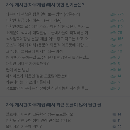
자유 게시판(아무개랩)에서 핫한 인기글은?
외부에서 괜찮은 랩을 알아보는 방법 (장문주의)
275
대학원 월급 정리해준다 (공대 기준)
275
대학원생들 교수에게 가스라이팅 당한 것은 이해가 갑니다. 안타깝네요.
119
소재분야 석박사 대학원생 + 물박사들이 착각하는 거
75
석사입학예정생 분들! 제발 어느 정도 각오는 하고 오세요.
156
포스텍 억까에 대해 (동문의 학문적 아웃풋에 대한 반박)
50
교수님이 슬럼프에 빠지게 되는 과정
40
왜 후배가 못하는걸 교수님은 내 책임으로 돌리는걸까요?
6
대학원 어디로 가야할까요?
5
편애 하는 방법
16
이사이트가 처음엔 정말 도움많이됐는데
14
커뮤니티는 다 쓰레기통이지
6
정보보안 연구하는 입장에선 식별가능한 사진을 올리는건 비추이긴함
6
자유 게시판(아무개랩)에서 최근 댓글이 많이 달린 글
알츠하이머 관련 고등학생 탐구 포트폴리오
14
입학도 안한 신입생이 원래 관심을 받나요
11
물박사의 기준이 뭐임?
22