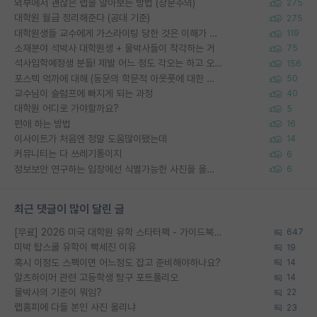
외부에서 괜찮은 랩을 알아보는 방법 (장문주의)
275
대학원 월급 정리해준다 (공대 기준)
275
대학원생들 교수에게 가스라이팅 당한 것은 이해가 갑니다. 안타깝네요.
119
소재분야 석박사 대학원생 + 물박사들이 착각하는 거
75
석사입학예정생 분들! 제발 어느 정도 각오는 하고 오세요.
156
포스텍 억까에 대해 (동문의 학문적 아웃풋에 대한 반박)
50
교수님이 슬럼프에 빠지게 되는 과정
40
대학원 어디로 가야할까요?
5
편애 하는 방법
16
이사이트가 처음엔 정말 도움많이됐는데
14
커뮤니티는 다 쓰레기통이지
6
정보보안 연구하는 입장에선 식별가능한 사진을 올리는건 비추이긴함
6
최근 댓글이 많이 달린 글
[무료] 2026 미국 대학원 유학 스타터팩 - 가이드북 & 합격자 컨택메일 템플릿
647
미박 탑스쿨 유학이 빡세진 이유
19
혹시 이정도 스펙이면 어느정도 잡고 준비해야하나요?
14
알츠하이머 관련 고등학생 탐구 포트폴리오
14
물박사의 기준이 뭐임?
22
랩홈피에 다들 본인 사진 올리냐
23