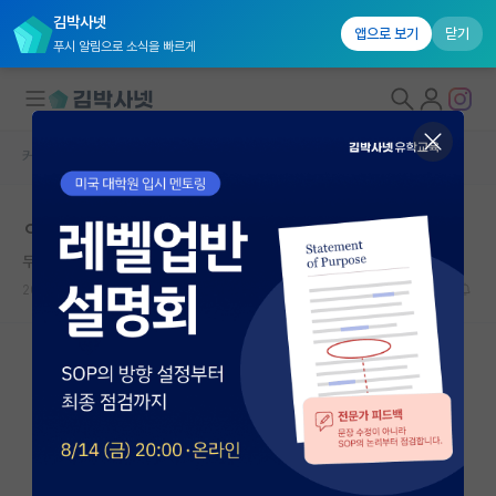
김박사넷
앱으로 보기
닫기
푸시 알림으로 소식을 빠르게
커뮤니티 홈
자유 게시판(아무개랩)
대학원생 모집
ㅇㅇㅇ
국내대학원 정보
무서운 쇠렌 키르케고르
연구실&오픈랩
2026.05.04
0
308
커뮤니티
커뮤니티 홈
전체글보기
베스트 게시판
IF 명예의전당