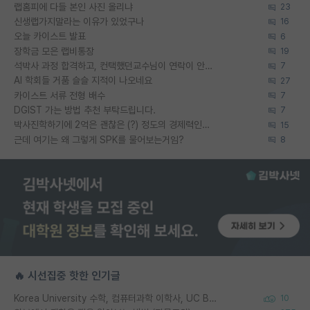
랩홈피에 다들 본인 사진 올리냐
23
신생랩가지말라는 이유가 있었구나
16
오늘 카이스트 발표
6
장학금 모은 랩비통장
19
석박사 과정 합격하고, 컨택했던교수님이 연락이 안됩니다...
7
AI 학회들 거품 슬슬 지적이 나오네요
27
카이스트 서류 전형 배수
7
DGIST 가는 방법 추천 부탁드립니다.
7
박사진학하기에 2억은 괜찮은 (?) 정도의 경제력인가요
15
근데 여기는 왜 그렇게 SPK를 물어보는거임?
8
🔥 시선집중 핫한 인기글
Korea University 수학, 컴퓨터과학 이학사, UC Berkeley 산업공학 대학원 공학박사가 되는 것은 쉽지 않겠죠?
10