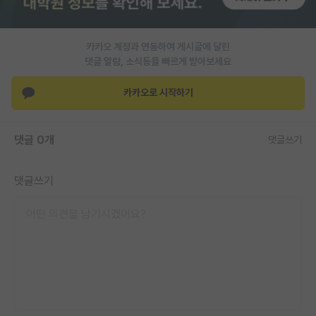
PI 전용 게시판
카카오 계정과 연동하여 게시글에 달린
인문사회 계열 게시판
댓글 알람, 소식등을 빠르게 받아보세요
특수/전문대학원 게시판
카카오로 시작하기
반도체/AI 게시판
장학금/장학생 게시판
댓글 0개
댓글쓰기
학술 정보 게시판
댓글쓰기
홍보 게시판
커리어
유학교육
이벤트
반도체 아카데미