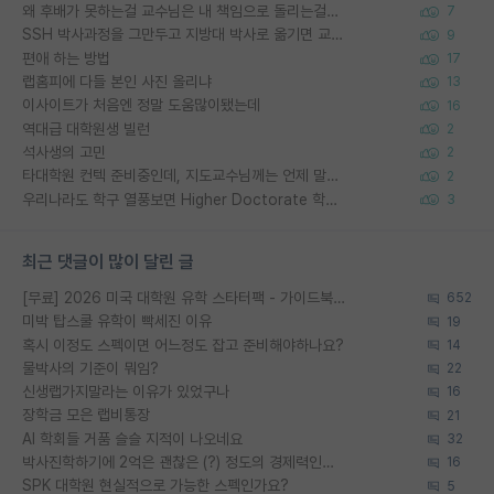
왜 후배가 못하는걸 교수님은 내 책임으로 돌리는걸까요?
7
SSH 박사과정을 그만두고 지방대 박사로 옮기면 교수의 꿈은 끝일까요?
9
편애 하는 방법
17
랩홈피에 다들 본인 사진 올리냐
13
이사이트가 처음엔 정말 도움많이됐는데
16
역대급 대학원생 빌런
2
석사생의 고민
2
타대학원 컨텍 준비중인데, 지도교수님께는 언제 말씀드려야 할까요?
2
우리나라도 학구 열풍보면 Higher Doctorate 학위가 필요하다고 봅니다.
3
최근 댓글이 많이 달린 글
[무료] 2026 미국 대학원 유학 스타터팩 - 가이드북 & 합격자 컨택메일 템플릿
652
미박 탑스쿨 유학이 빡세진 이유
19
혹시 이정도 스펙이면 어느정도 잡고 준비해야하나요?
14
물박사의 기준이 뭐임?
22
신생랩가지말라는 이유가 있었구나
16
장학금 모은 랩비통장
21
AI 학회들 거품 슬슬 지적이 나오네요
32
박사진학하기에 2억은 괜찮은 (?) 정도의 경제력인가요
16
SPK 대학원 현실적으로 가능한 스펙인가요?
5