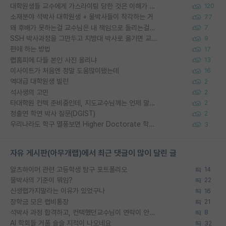
대학원생들 교수에게 가스라이팅 당한 것은 이해가 갑니다. 안타깝네요.
120
소재분야 석박사 대학원생 + 물박사들이 착각하는 거
77
왜 후배가 못하는걸 교수님은 내 책임으로 돌리는걸까요?
7
SSH 박사과정을 그만두고 지방대 박사로 옮기면 교수의 꿈은 끝일까요?
9
편애 하는 방법
17
랩홈피에 다들 본인 사진 올리냐
13
이사이트가 처음엔 정말 도움많이됐는데
16
역대급 대학원생 빌런
2
석사생의 고민
2
타대학원 컨텍 준비중인데, 지도교수님께는 언제 말씀드려야 할까요?
2
정출연 학연 박사 질문(DGIST)
2
우리나라도 학구 열풍보면 Higher Doctorate 학위가 필요하다고 봅니다.
3
자유 게시판(아무개랩)에서 최근 댓글이 많이 달린 글
알츠하이머 관련 고등학생 탐구 포트폴리오
14
물박사의 기준이 뭐임?
22
신생랩가지말라는 이유가 있었구나
16
장학금 모은 랩비통장
21
석박사 과정 합격하고, 컨택했던교수님이 연락이 안됩니다...
8
AI 학회들 거품 슬슬 지적이 나오네요
32