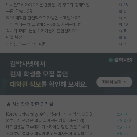
박사진학하기에 2억은 괜찮은 (?) 정도의 경제력인가요
16
논문 IF vs JCR
5
SPK 대학원 현실적으로 가능한 스펙인가요?
5
근데 여기는 왜 그렇게 SPK를 물어보는거임?
16
석사가 1저자 논문 가져가는게 흔한건가요?
5
면접 복장
5
편입생 학부연구생 질문
7
🔥 시선집중 핫한 인기글
Korea University 수학, 컴퓨터과학 이학사, UC Berkeley 산업공학 대학원 공학박사가 되는 것은 쉽지 않겠죠?
11
외부에서 괜찮은 랩을 알아보는 방법 (장문주의)
276
대학원생들 교수에게 가스라이팅 당한 것은 이해가 갑니다. 안타깝네요.
120
소재분야 석박사 대학원생 + 물박사들이 착각하는 거
77