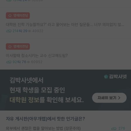
명예의전당
대학원 진학 가능할까요?’ 라고 물어보는 이런 질문들… 너무 의미없지 않나요?
214
29
49922
명예의전당
이사할때 청소시키는 교수 신고해도됨?
92
76
60952
자유 게시판(아무개랩)에서 핫한 인기글은?
외부에서 괜찮은 랩을 알아보는 방법 (장문주의)
276