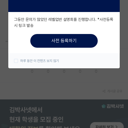
자유 게시판(아무개랩)
그동안 문의가 많았던 레벨업반 설명회를 진행합니다. *사전등록
미국 유학 게시판
시 링크 발송
미국 대학원 합격 후기 게시판
,,
사전 등록하기
대학원생 모집 게시판
대학원 합격 후기 게시판
하루 동안 이 컨텐츠 보지 않기
응원해요
공감해요
추천해요
궁금해요
별로에요
연구실(PI) 홍보 게시판
0
0
0
0
0
석박사 채용 정보 게시판
임용 정보 게시판
게시글 공유
학부 인턴 게시판
취업 게시판
임용 후기 게시판