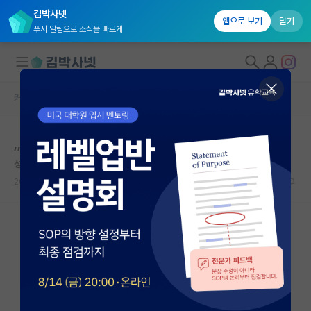
김박사넷
앱으로 보기
닫기
푸시 알림으로 소식을 빠르게
커뮤니티 홈
자유 게시판(아무개랩)
대학원생 모집
,,
국내대학원 정보
성실한 장 폴 사르트르
연구실&오픈랩
2024.11.27
0
949
커뮤니티
커뮤니티 홈
전체글보기
베스트 게시판
IF 명예의전당