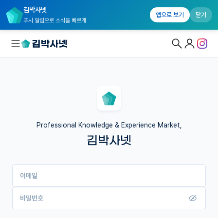
김박사넷
앱으로 보기
닫기
푸시 알림으로 소식을 빠르게
대학원생 모집
국내대학원 정보
연구실&오픈랩
Professional Knowledge & Experience Market,
김박사넷
커뮤니티
커리어
이메일
유학교육
이벤트
비밀번호
반도체 아카데미