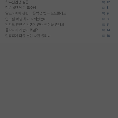
학부신입생 질문
12
정년 4년 남은 교수님
8
알츠하이머 관련 고등학생 탐구 포트폴리오
9
연구실 학생 하나 자퇴했는데
8
입학도 안한 신입생이 원래 관심을 받나요
8
물박사의 기준이 뭐임?
14
랩홈피에 다들 본인 사진 올리냐
19