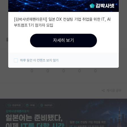
자유 게시판(아무개랩)
[김박사넷재팬라운지] 일본 DX 컨설팅 기업 취업을 위한 IT, AI
미국 유학 게시판
부트캠프 1기 참가자 모집
미국 대학원 합격 후기 게시판
홓
자세히 보기
대학원생 모집 게시판
대학원 합격 후기 게시판
하루 동안 이 컨텐츠 보지 않기
응원해요
공감해요
추천해요
궁금해요
별로에요
연구실(PI) 홍보 게시판
0
0
0
0
0
석박사 채용 정보 게시판
임용 정보 게시판
게시글 공유
학부 인턴 게시판
취업 게시판
임용 후기 게시판