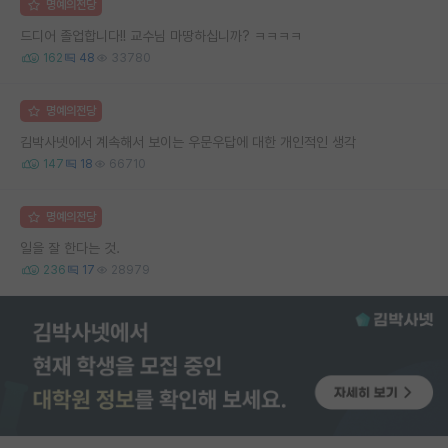
명예의전당
드디어 졸업합니다!! 교수님 마땅하십니까? ㅋㅋㅋㅋ
162
48
33780
명예의전당
김박사넷에서 계속해서 보이는 우문우답에 대한 개인적인 생각
147
18
66710
명예의전당
일을 잘 한다는 것.
236
17
28979