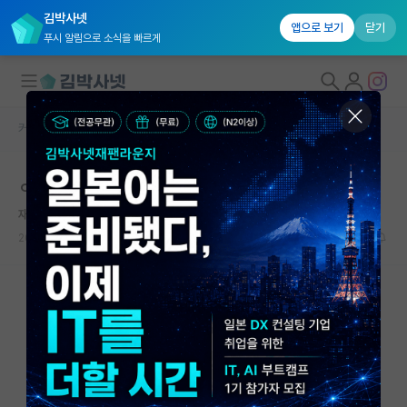
김박사넷
앱으로 보기
닫기
푸시 알림으로 소식을 빠르게
커뮤니티 홈
자유 게시판(아무개랩)
대학원생 모집
ㅇㄹ
국내대학원 정보
재빠른 앨런 튜링
연구실&오픈랩
2024.06.13
0
1023
커뮤니티
커뮤니티 홈
전체글보기
베스트 게시판
IF 명예의전당