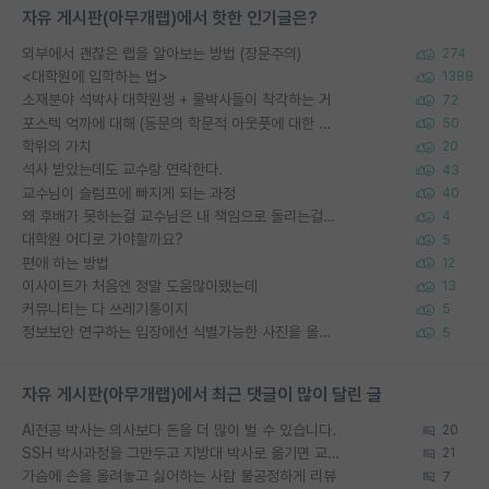
자유 게시판(아무개랩)에서 핫한 인기글은?
외부에서 괜찮은 랩을 알아보는 방법 (장문주의)
274
<대학원에 입학하는 법>
1388
소재분야 석박사 대학원생 + 물박사들이 착각하는 거
72
포스텍 억까에 대해 (동문의 학문적 아웃풋에 대한 반박)
50
학위의 가치
20
석사 받았는데도 교수랑 연락한다.
43
교수님이 슬럼프에 빠지게 되는 과정
40
왜 후배가 못하는걸 교수님은 내 책임으로 돌리는걸까요?
4
대학원 어디로 가야할까요?
5
편애 하는 방법
12
이사이트가 처음엔 정말 도움많이됐는데
13
커뮤니티는 다 쓰레기통이지
5
정보보안 연구하는 입장에선 식별가능한 사진을 올리는건 비추이긴함
5
자유 게시판(아무개랩)에서 최근 댓글이 많이 달린 글
AI전공 박사는 의사보다 돈을 더 많이 벌 수 있습니다.
20
SSH 박사과정을 그만두고 지방대 박사로 옮기면 교수의 꿈은 끝일까요?
21
가슴에 손을 올려놓고 싫어하는 사람 불공정하게 리뷰
7