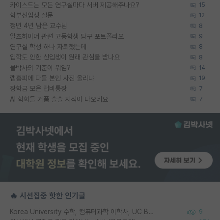
카이스트는 모든 연구실마다 서버 제공해주나요?
15
학부신입생 질문
12
정년 4년 남은 교수님
8
알츠하이머 관련 고등학생 탐구 포트폴리오
9
연구실 학생 하나 자퇴했는데
8
입학도 안한 신입생이 원래 관심을 받나요
8
물박사의 기준이 뭐임?
14
랩홈피에 다들 본인 사진 올리냐
19
장학금 모은 랩비통장
7
AI 학회들 거품 슬슬 지적이 나오네요
7
🔥 시선집중 핫한 인기글
Korea University 수학, 컴퓨터과학 이학사, UC Berkeley 산업공학 대학원 공학박사가 되는 것은 쉽지 않겠죠?
9