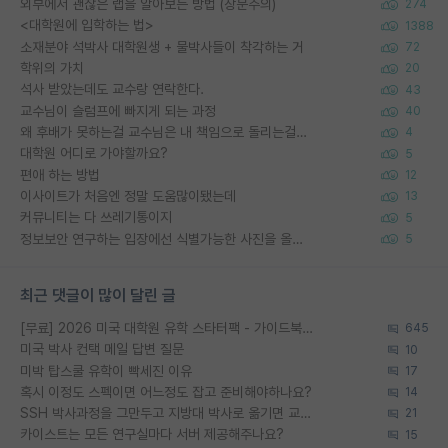
외부에서 괜찮은 랩을 알아보는 방법 (장문주의)
274
<대학원에 입학하는 법>
1388
소재분야 석박사 대학원생 + 물박사들이 착각하는 거
72
학위의 가치
20
석사 받았는데도 교수랑 연락한다.
43
교수님이 슬럼프에 빠지게 되는 과정
40
왜 후배가 못하는걸 교수님은 내 책임으로 돌리는걸까요?
4
대학원 어디로 가야할까요?
5
편애 하는 방법
12
이사이트가 처음엔 정말 도움많이됐는데
13
커뮤니티는 다 쓰레기통이지
5
정보보안 연구하는 입장에선 식별가능한 사진을 올리는건 비추이긴함
5
최근 댓글이 많이 달린 글
[무료] 2026 미국 대학원 유학 스타터팩 - 가이드북 & 합격자 컨택메일 템플릿
645
미국 박사 컨택 메일 답변 질문
10
미박 탑스쿨 유학이 빡세진 이유
17
혹시 이정도 스펙이면 어느정도 잡고 준비해야하나요?
14
SSH 박사과정을 그만두고 지방대 박사로 옮기면 교수의 꿈은 끝일까요?
21
카이스트는 모든 연구실마다 서버 제공해주나요?
15