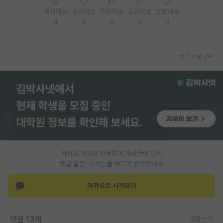
응원해요
공감해요
추천해요
궁금해요
별로에요
PI 전용 게시판
4
0
0
0
0
인문사회 계열 게시판
특수/전문대학원 게시판
게시글 공유
반도체/AI 게시판
장학금/장학생 게시판
학술 정보 게시판
홍보 게시판
카카오 계정과 연동하여 게시글에 달린
커리어
댓글 알람, 소식등을 빠르게 받아보세요
유학교육
카카오로 시작하기
이벤트
반도체 아카데미
댓글 13개
댓글쓰기