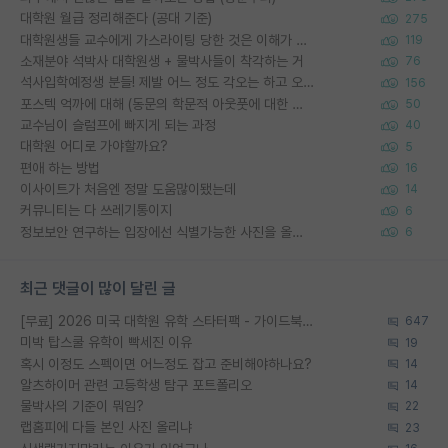
대학원 월급 정리해준다 (공대 기준)
275
대학원생들 교수에게 가스라이팅 당한 것은 이해가 갑니다. 안타깝네요.
119
소재분야 석박사 대학원생 + 물박사들이 착각하는 거
76
석사입학예정생 분들! 제발 어느 정도 각오는 하고 오세요.
156
포스텍 억까에 대해 (동문의 학문적 아웃풋에 대한 반박)
50
교수님이 슬럼프에 빠지게 되는 과정
40
대학원 어디로 가야할까요?
5
편애 하는 방법
16
이사이트가 처음엔 정말 도움많이됐는데
14
커뮤니티는 다 쓰레기통이지
6
정보보안 연구하는 입장에선 식별가능한 사진을 올리는건 비추이긴함
6
최근 댓글이 많이 달린 글
[무료] 2026 미국 대학원 유학 스타터팩 - 가이드북 & 합격자 컨택메일 템플릿
647
미박 탑스쿨 유학이 빡세진 이유
19
혹시 이정도 스펙이면 어느정도 잡고 준비해야하나요?
14
알츠하이머 관련 고등학생 탐구 포트폴리오
14
물박사의 기준이 뭐임?
22
랩홈피에 다들 본인 사진 올리냐
23