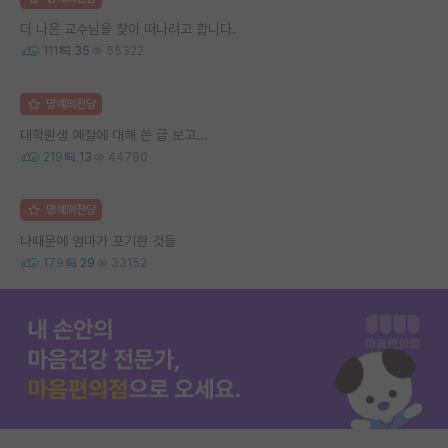
더 나은 교수님을 찾아 떠나려고 합니다.
111
35
55322
명예의전당
대학원생 예절에 대해 쓴 글 보고...
219
13
44780
명예의전당
나때문에 엄마가 포기한 것들
179
29
33152