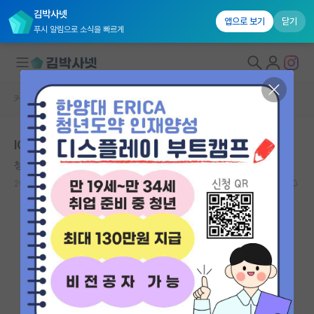
김박사넷
앱으로 보기
닫기
푸시 알림으로 소식을 빠르게
커뮤니티 홈
자유 게시판(아무개랩)
대학원생 모집
ICML 2026 30시간 전.
국내대학원 정보
청승맞은 아리스토텔레스
연구실&오픈랩
2026.05.01
13
6542
커뮤니티
커뮤니티 홈
전체글보기
베스트 게시판
IF 명예의전당