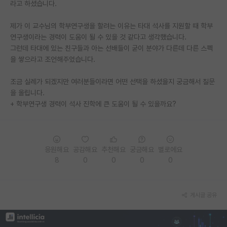
라고 하셨습니다.
PI 전용 게시판
제가 이 교수님의 학부연구생을 할려는 이유는 타대 석사를 지원할 때 학부
인문사회 계열 게시판
연구생이라는 경력이 도움이 될 수 있을 것 같다고 생각했습니다.
그런데 타대에 있는 친구들과 아는 선배들이 굳이 분야가 다른데 다른 스펙
특수/전문대학원 게시판
을 쌓으라고 조언해주었습니다.
반도체/AI 게시판
조금 실례가 되겠지만 여러분들이라면 어떤 선택을 하셨을지 궁금해서 질문
을 올립니다.
장학금/장학생 게시판
+ 학부연구생 경력이 석사 진학에 큰 도움이 될 수 있을까요?
학술 정보 게시판
홍보 게시판
응원해요
공감해요
추천해요
궁금해요
별로에요
커리어
8
0
0
0
0
유학교육
게시글 공유
이벤트
반도체 아카데미