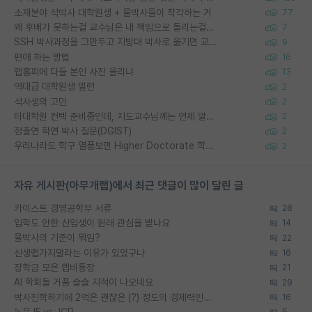
소재분야 석박사 대학원생 + 물박사들이 착각하는 거
77
왜 후배가 못하는걸 교수님은 내 책임으로 돌리는걸까요?
7
SSH 박사과정을 그만두고 지방대 박사로 옮기면 교수의 꿈은 끝일까요?
9
편애 하는 방법
16
랩홈피에 다들 본인 사진 올리냐
13
역대급 대학원생 빌런
2
석사생의 고민
2
타대학원 컨텍 준비중인데, 지도교수님께는 언제 말씀드려야 할까요?
2
정출연 학연 박사 질문(DGIST)
2
우리나라도 학구 열풍보면 Higher Doctorate 학위가 필요하다고 봅니다.
2
자유 게시판(아무개랩)에서 최근 댓글이 많이 달린 글
카이스트 경영공학부 서류
28
입학도 안한 신입생이 원래 관심을 받나요
14
물박사의 기준이 뭐임?
22
신생랩가지말라는 이유가 있었구나
16
장학금 모은 랩비통장
21
AI 학회들 거품 슬슬 지적이 나오네요
29
박사진학하기에 2억은 괜찮은 (?) 정도의 경제력인가요
16
논문 IF vs JCR