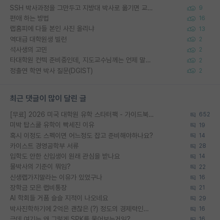
SSH 박사과정을 그만두고 지방대 박사로 옮기면 교수의 꿈은 끝일까요?
9
편애 하는 방법
16
랩홈피에 다들 본인 사진 올리냐
13
역대급 대학원생 빌런
2
석사생의 고민
2
타대학원 컨텍 준비중인데, 지도교수님께는 언제 말씀드려야 할까요?
2
정출연 학연 박사 질문(DGIST)
2
최근 댓글이 많이 달린 글
[무료] 2026 미국 대학원 유학 스타터팩 - 가이드북 & 합격자 컨택메일 템플릿
652
미박 탑스쿨 유학이 빡세진 이유
19
혹시 이정도 스펙이면 어느정도 잡고 준비해야하나요?
14
카이스트 경영공학부 서류
28
입학도 안한 신입생이 원래 관심을 받나요
14
물박사의 기준이 뭐임?
22
신생랩가지말라는 이유가 있었구나
16
장학금 모은 랩비통장
21
AI 학회들 거품 슬슬 지적이 나오네요
29
박사진학하기에 2억은 괜찮은 (?) 정도의 경제력인가요
16
근데 여기는 왜 그렇게 SPK를 물어보는거임?
16