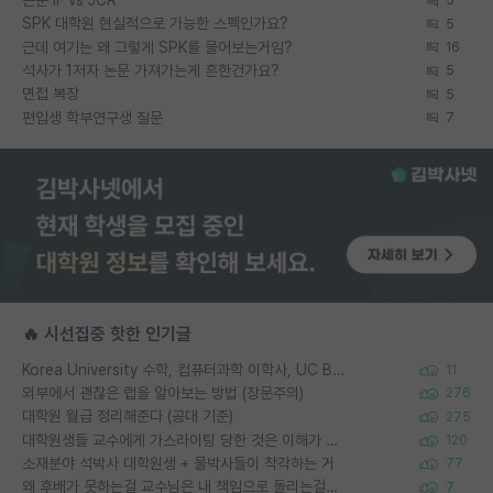
5
SPK 대학원 현실적으로 가능한 스펙인가요?
5
근데 여기는 왜 그렇게 SPK를 물어보는거임?
16
석사가 1저자 논문 가져가는게 흔한건가요?
5
면접 복장
5
편입생 학부연구생 질문
7
🔥 시선집중 핫한 인기글
Korea University 수학, 컴퓨터과학 이학사, UC Berkeley 산업공학 대학원 공학박사가 되는 것은 쉽지 않겠죠?
11
외부에서 괜찮은 랩을 알아보는 방법 (장문주의)
276
대학원 월급 정리해준다 (공대 기준)
275
대학원생들 교수에게 가스라이팅 당한 것은 이해가 갑니다. 안타깝네요.
120
소재분야 석박사 대학원생 + 물박사들이 착각하는 거
77
왜 후배가 못하는걸 교수님은 내 책임으로 돌리는걸까요?
7