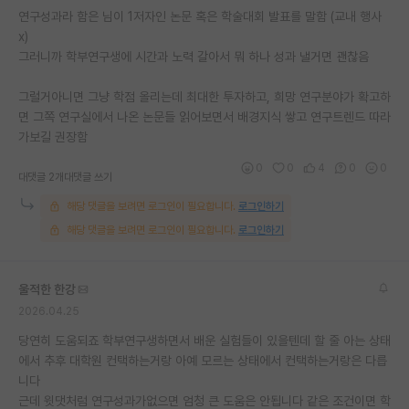
연구성과라 함은 님이 1저자인 논문 혹은 학술대회 발표를 말함 (교내 행사
x)
그러니까 학부연구생에 시간과 노력 갈아서 뭐 하나 성과 낼거면 괜찮음
그럴거아니면 그냥 학점 올리는데 최대한 투자하고, 희망 연구분야가 확고하
면 그쪽 연구실에서 나온 논문들 읽어보면서 배경지식 쌓고 연구트렌드 따라
가보길 권장함
0
0
4
0
0
대댓글 2개
대댓글 쓰기
해당 댓글을 보려면 로그인이 필요합니다.
로그인하기
해당 댓글을 보려면 로그인이 필요합니다.
로그인하기
울적한 한강
2026.04.25
당연히 도움되죠 학부연구생하면서 배운 실험들이 있을텐데 할 줄 아는 상태
에서 추후 대학원 컨택하는거랑 아예 모르는 상태에서 컨택하는거랑은 다릅
니다
근데 윗댓처럼 연구성과가없으면 엄청 큰 도움은 안됩니다 같은 조건이면 학