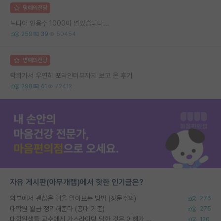
명예의전당
드디어 인용수 1000이 넘었습니다...
259
39
50454
명예의전당
학회가서 우연히 포닥인터뷰까지 보고 온 후기
298
41
72412
자유 게시판(아무개랩)에서 핫한 인기글은?
외부에서 괜찮은 랩을 알아보는 방법 (장문주의)
276
대학원 월급 정리해준다 (공대 기준)
275
대학원생들 교수에게 가스라이팅 당한 것은 이해가 갑니다. 안타깝네요.
120