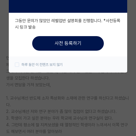
자유 게시판(아무개랩)
그동안 문의가 많았던 레벨업반 설명회를 진행합니다. *사전등록
미국 유학 게시판
시 링크 발송
미국 대학원 합격 후기 게시판
사전 등록하기
대학원생 모집 게시판
먼저 저는 지금 지방대 4년제 전기전자 3학년입니다.
대학원 합격 후기 게시판
제가 희망하고 있는 직무가 회로설계 중 디지털회로설계입니다.
하루 동안 이 컨텐츠 보지 않기
그래서 석사를 알아보고 있는데, 마침 제가 듣고 있는 교수님께서 학부연구
연구실(PI) 홍보 게시판
생을 모집한다 하셨습니다.
석박사 채용 정보 게시판
가서 면담을 가져 보았는데,
임용 정보 게시판
1. 교수님께선 반도체 소자 특성화와 소재에 관한 연구를 하신다고 하셨습니
다.
학부 인턴 게시판
2. 교수님께선 저와 연구 분야가 좀 많이 접점이 없다고 하셨습니다.
3. 학생이 가고 싶은 분야는 우리 학교에 교수님과 연구실이 없다.
취업 게시판
4. 그런데 평소에 절 지켜보셨을 때 열정적인 학생이라 느끼셔서 이쪽 연구
도 해보면서 여러 분야를 알아보라
임용 후기 게시판