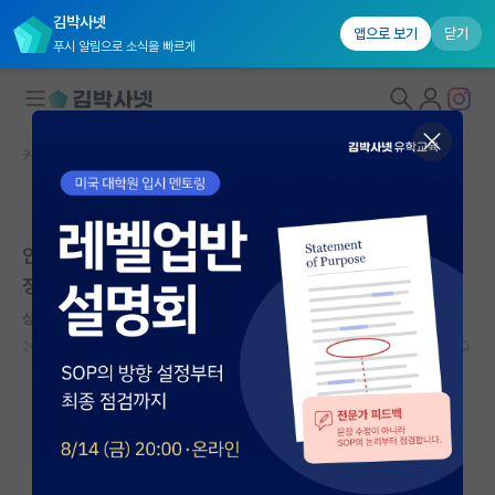
김박사넷
앱으로 보기
닫기
푸시 알림으로 소식을 빠르게
커뮤니티 홈
자유 게시판(아무개랩)
대학원생 모집
본문이 수정되지 않는 박제글입니다.
국내대학원 정보
안녕하세요. 교수님께서 내일 학부연구생을 할지 말지 결
연구실&오픈랩
정해서 오라고 하셨는데 고민이 조금 있습니다.
커뮤니티
상처받은 알프레드 노벨
2026.04.24
12
11161
커뮤니티 홈
전체글보기
베스트 게시판
IF 명예의전당