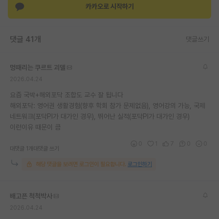
카카오로 시작하기
재팬라운지 🌸
댓글 41개
댓글쓰기
멍때리는 쿠르트 괴델
2026.04.24
요즘 국박+해외포닥 조합도 교수 잘 됩니다
해외포닥: 영어권 생활경험(향후 학회 참가 문제없음), 영어강의 가능, 국제
네트워크(포닥PI가 대가인 경우), 뛰어난 실적(포닥PI가 대가인 경우)
이런이유 때문이 큼
0
1
7
0
0
대댓글 1개
대댓글 쓰기
해당 댓글을 보려면 로그인이 필요합니다.
로그인하기
배고픈 척척박사
2026.04.24