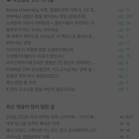
Korea University 수학, 컴퓨터과학 이학사, UC Berkeley 산업공학 대학원 공학박사가 되는 것은 쉽지 않겠죠?
11
외부에서 괜찮은 랩을 알아보는 방법 (장문주의)
280
소재분야 석박사 대학원생 + 물박사들이 착각하는 거
79
말바꾸기 하는 교수는 피하세요
55
왜 후배가 못하는걸 교수님은 내 책임으로 돌리는걸까요?
7
편애 하는 방법
17
이사이트가 처음엔 정말 도움많이됐는데
16
신생랩가지말라는 이유가 있었구나
20
박사진학하기에 2억은 괜찮은 (?) 정도의 경제력인가요
9
타대학원 컨텍 준비중인데, 지도교수님께는 언제 말씀드려야 할까요?
2
정출연 학연 박사 질문(DGIST)
2
통신 관련 랩 추천
3
K 전전 교수님들 랩실 어떤지 질문드려요!
3
최근 댓글이 많이 달린 글
[무료] 2026 미국 대학원 유학 스타터팩 - 가이드북 & 합격자 컨택메일 템플릿
653
미박 탑스쿨 유학이 빡세진 이유
19
혹시 이정도 스펙이면 어느정도 잡고 준비해야하나요?
14
카이스트 경영공학부 서류
31