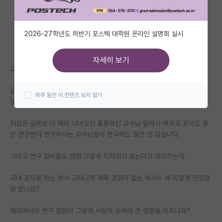
자유 게시판(아무개랩)
2026-27학년도 하반기 포스텍 대학원 온라인 설명회 실시
미국 유학 게시판
미국 대학원 합격 후기 게시판
자세히 보기
교수직도 그렇고 연구소도 그렇고
대학원생 모집 게시판
글들을 보면 앵간하면 해외 경험이 있어야지(말이 해외지 사실 미국경험 인
하루 동안 이 컨텐츠 보지 않기
대학원 합격 후기 게시판
것 같습니다.) 정규직으로 채용이 되는 거 같은데
연구실(PI) 홍보 게시판
지금은 실제로 다 해외 다녀오신 훌륭하신 교수님 밑에서 배우고 포닥도 좋
은 연구분야 연구하시는 교수님들이 한국에도 많은 것 같습니다.
석박사 채용 정보 게시판
그리고 연구 장비들도 엄청 그렇게 뒤쳐지지 않는다고 생각하는데
임용 정보 게시판
학부 인턴 게시판
국내 포닥을 하는 박사 그러니까 해외 경험이 없는 박사는 왜 이렇게 인정을
못 받나요?
취업 게시판
해외에서의 연구 경험이 그렇게 사람의 능력에 큰 영향을 미치나요?
임용 후기 게시판