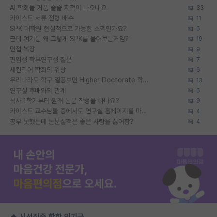
AI 학회들 거품 슬슬 지적이 나오네요
33
카이스트 서류 전형 배수
11
SPK 대학원 현실적으로 가능한 스펙인가요?
6
근데 여기는 왜 그렇게 SPK를 물어보는거임?
19
면접 복장
9
편입생 학부연구생 질문
7
세컨티어 학회의 위상
6
우리나라도 학구 열풍보면 Higher Doctorate 학위가 필요하다고 봅니다.
13
연구실 후배와의 관계
6
석사 1학기부터 원래 논문 작성을 하나요?
9
카이스트 교수님들 중에서도 연구실 홈페이지를 마련 안 하신 분들이 계시던데
4
공부 못했는데 논문실적은 좋은 사람을 싫어함?
4
🔥 시선집중 핫한 인기글