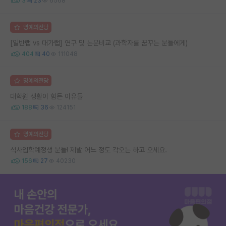
3
23
6568
명예의전당
[일반랩 vs 대가랩] 연구 및 논문비교 (과학자를 꿈꾸는 분들에게)
404
40
111048
명예의전당
대학원 생활이 힘든 이유들
188
36
124151
명예의전당
석사입학예정생 분들! 제발 어느 정도 각오는 하고 오세요.
156
27
40230