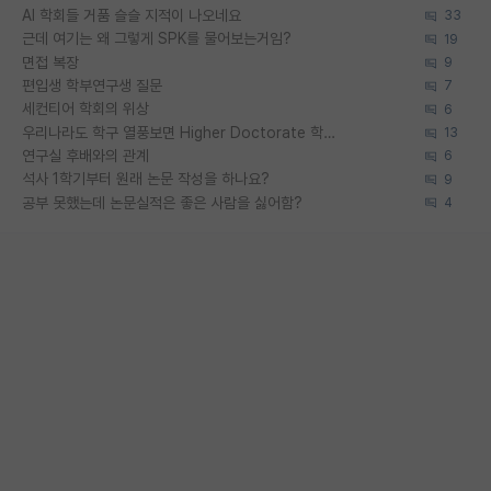
AI 학회들 거품 슬슬 지적이 나오네요
33
근데 여기는 왜 그렇게 SPK를 물어보는거임?
19
면접 복장
9
편입생 학부연구생 질문
7
세컨티어 학회의 위상
6
우리나라도 학구 열풍보면 Higher Doctorate 학위가 필요하다고 봅니다.
13
연구실 후배와의 관계
6
석사 1학기부터 원래 논문 작성을 하나요?
9
공부 못했는데 논문실적은 좋은 사람을 싫어함?
4