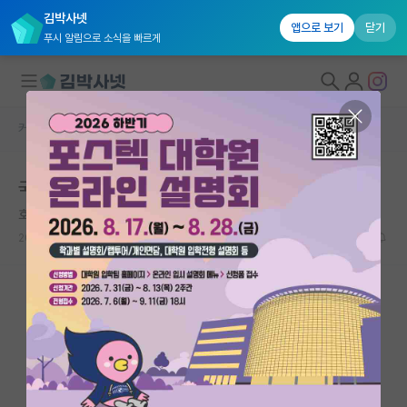
김박사넷
앱으로 보기
닫기
푸시 알림으로 소식을 빠르게
커뮤니티 홈
자유 게시판(아무개랩)
대학원생 모집
국내 박사를 인정해주지 않는 이유는 뭔가요?
국내대학원 정보
호탕한 찰스 다윈
연구실&오픈랩
2026.04.24
41
8043
커뮤니티
커뮤니티 홈
전체글보기
베스트 게시판
IF 명예의전당