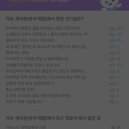
자유 게시판(아무개랩)에서 핫한 인기글은?
외부에서 괜찮은 랩을 알아보는 방법 (장문주의)
280
소재분야 석박사 대학원생 + 물박사들이 착각하는 거
79
말바꾸기 하는 교수는 피하세요
55
왜 후배가 못하는걸 교수님은 내 책임으로 돌리는걸까요?
7
편애 하는 방법
17
이사이트가 처음엔 정말 도움많이됐는데
16
신생랩가지말라는 이유가 있었구나
20
박사진학하기에 2억은 괜찮은 (?) 정도의 경제력인가요
9
타대학원 컨텍 준비중인데, 지도교수님께는 언제 말씀드려야 할까요?
2
정출연 학연 박사 질문(DGIST)
2
통신 관련 랩 추천
3
K 전전 교수님들 랩실 어떤지 질문드려요!
3
막학기 자퇴 고민됩니다
2
자유 게시판(아무개랩)에서 최근 댓글이 많이 달린 글
카이스트 경영공학부 서류
31