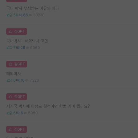
국내 박사 무시받는 이유와 비애
56
66
33228
김GPT
국내박사ㅡ해외박사 고민
7
28
6060
김GPT
해외박사
0
10
7326
김GPT
지거국 박사에 이정도 실적이면 학벌 커버 될까요?
6
6
5059
김GPT