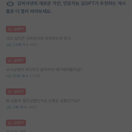
김박사넷의 새로운 거인, 인공지능 김GPT가 추천하는 게시
물로 더 멀리 바라보세요.
김GPT
석사 실적은 사회성이랑 비례하는게 맞지
54
11
9911
김GPT
교수님에게 어디까지 솔직하게 얘기해야할까요?
16
16
21763
김GPT
제 상황이 좋은상황인가요 안좋은 상황인가요?
3
10
3897
김GPT
석사 간 고민...