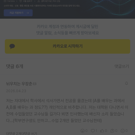
PI 전용 게시판
인문사회 계열 게시판
카카오 계정과 연동하여 게시글에 달린
댓글 알람, 소식등을 빠르게 받아보세요
특수/전문대학원 게시판
반도체/AI 게시판
카카오로 시작하기
장학금/장학생 게시판
댓글 6개
댓글쓰기
학술 정보 게시판
홍보 게시판
뉘우치는 우장춘
2026.04.23
커리어
저는 자대에서 학사에서 석사가면서 전공을 옮겼는데 (A를 배우는 과에서
유학교육
A,B를 배우는 과 정도??) 개인적으로 비추합니다. 저는 대학원 다니면서 이
전에 수업들었던 교수님들 길가다 뵈면 인사했는데 배신자 소리 들었습니
이벤트
다…(학부연구생도 안하고…수업 2개만 들었던 교수님한테)
반도체 아카데미
0
1
0
0
0
대댓글 2개
대댓글 쓰기