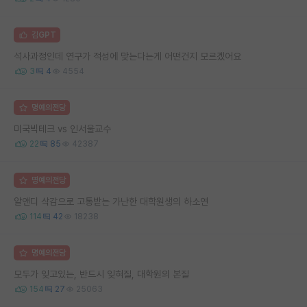
김GPT
석사과정인데 연구가 적성에 맞는다는게 어떤건지 모르겠어요
3
4
4554
명예의전당
미국빅테크 vs 인서울교수
22
85
42387
명예의전당
알앤디 삭감으로 고통받는 가난한 대학원생의 하소연
114
42
18238
명예의전당
모두가 잊고있는, 반드시 잊혀질, 대학원의 본질
154
27
25063