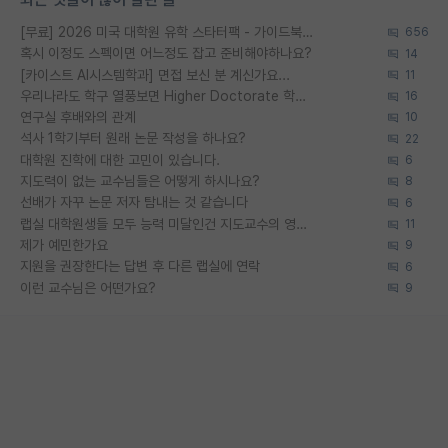
[무료] 2026 미국 대학원 유학 스타터팩 - 가이드북 & 합격자 컨택메일 템플릿
656
혹시 이정도 스펙이면 어느정도 잡고 준비해야하나요?
14
[카이스트 AI시스템학과] 면접 보신 분 계신가요...
11
우리나라도 학구 열풍보면 Higher Doctorate 학위가 필요하다고 봅니다.
16
연구실 후배와의 관계
10
석사 1학기부터 원래 논문 작성을 하나요?
22
대학원 진학에 대한 고민이 있습니다.
6
지도력이 없는 교수님들은 어떻게 하시나요?
8
선배가 자꾸 논문 저자 탐내는 것 같습니다
6
랩실 대학원생들 모두 능력 미달인건 지도교수의 영향 아닌가?
11
제가 예민한가요
9
지원을 권장한다는 답변 후 다른 랩실에 연락
6
이런 교수님은 어떤가요?
9