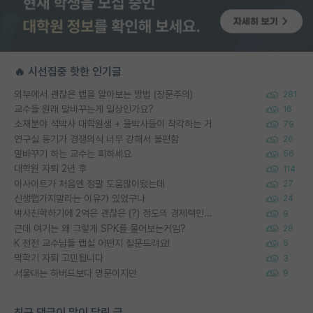
🔥 시선집중 핫한 인기글
외부에서 괜찮은 랩을 알아보는 방법 (장문주의)
281
교수들 원래 말바꾸는게 일상인가요?
16
소재분야 석박사 대학원생 + 물박사들이 착각하는 거
79
연구실 동기가 경쟁의식 너무 강해서 불편함
26
말바꾸기 하는 교수는 피하세요
56
대학원 자퇴 2년 후
114
이사이트가 처음엔 정말 도움많이됐는데
27
신생랩가지말라는 이유가 있었구나
24
박사진학하기에 2억은 괜찮은 (?) 정도의 경제력인가요
9
근데 여기는 왜 그렇게 SPK를 물어보는거임?
28
K 전전 교수님들 랩실 어떤지 질문드려요!
5
막학기 자퇴 고민됩니다
3
서울대는 하버드보다 명문이지만
9
최근 댓글이 많이 달린 글