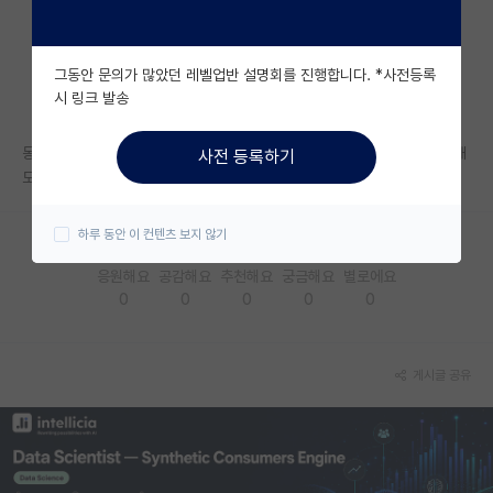
자유 게시판(아무개랩)
그동안 문의가 많았던 레벨업반 설명회를 진행합니다. *사전등록
미국 유학 게시판
시 링크 발송
미국 대학원 합격 후기 게시판
동일 계열 대학원에서 과만 바꿔서 전과하는 경우가 많이 드문가요? 검색해
사전 등록하기
대학원생 모집 게시판
도 뭔가 사례가 나오거나 하지가 않네요...
대학원 합격 후기 게시판
하루 동안 이 컨텐츠 보지 않기
연구실(PI) 홍보 게시판
응원해요
공감해요
추천해요
궁금해요
별로에요
0
0
0
0
0
석박사 채용 정보 게시판
임용 정보 게시판
게시글 공유
학부 인턴 게시판
취업 게시판
임용 후기 게시판