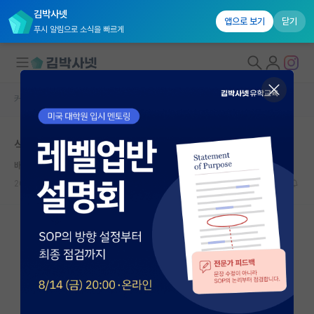
김박사넷
앱으로 보기
닫기
푸시 알림으로 소식을 빠르게
커뮤니티 홈
자유 게시판(아무개랩)
대학원생 모집
석사 전과
국내대학원 정보
배고픈 레프 톨스토이
연구실&오픈랩
2026.04.23
6
1003
커뮤니티
커뮤니티 홈
전체글보기
베스트 게시판
IF 명예의전당