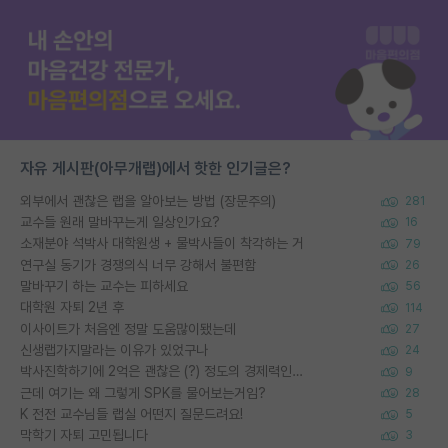
자유 게시판(아무개랩)에서 핫한 인기글은?
외부에서 괜찮은 랩을 알아보는 방법 (장문주의)
281
교수들 원래 말바꾸는게 일상인가요?
16
소재분야 석박사 대학원생 + 물박사들이 착각하는 거
79
연구실 동기가 경쟁의식 너무 강해서 불편함
26
말바꾸기 하는 교수는 피하세요
56
대학원 자퇴 2년 후
114
이사이트가 처음엔 정말 도움많이됐는데
27
신생랩가지말라는 이유가 있었구나
24
박사진학하기에 2억은 괜찮은 (?) 정도의 경제력인가요
9
근데 여기는 왜 그렇게 SPK를 물어보는거임?
28
K 전전 교수님들 랩실 어떤지 질문드려요!
5
막학기 자퇴 고민됩니다
3