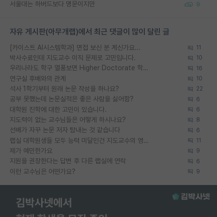
서울대는 하버드보다 명문이지만
9
자유 게시판(아무개랩)에서 최근 댓글이 많이 달린 글
[카이스트 AI시스템학과] 면접 보신 분 계신가요...
11
박사수료인데 지도교수 이직 문제로 고민입니다.
10
우리나라도 학구 열풍보면 Higher Doctorate 학위가 필요하다고 봅니다.
16
연구실 후배와의 관계
10
석사 1학기부터 원래 논문 작성을 하나요?
22
공부 못했는데 논문실적은 좋은 사람을 싫어함?
6
대학원 진학에 대한 고민이 있습니다.
6
지도력이 없는 교수님들은 어떻게 하시나요?
8
선배가 자꾸 논문 저자 탐내는 것 같습니다
6
랩실 대학원생들 모두 능력 미달인건 지도교수의 영향 아닌가?
11
제가 예민한가요
9
지원을 권장한다는 답변 후 다른 랩실에 연락
6
이런 교수님은 어떤가요?
9