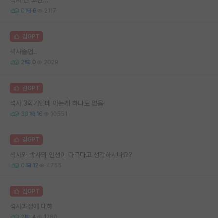
0
6
2117
김GPT
석사졸업..
2
0
2029
김GPT
석사 3학기인데 아는게 하나도 없음
39
16
10551
김GPT
석사와 박사의 인생이 다르다고 생각하시나요?
0
12
4755
김GPT
석사과정에 대해
2
4
1280