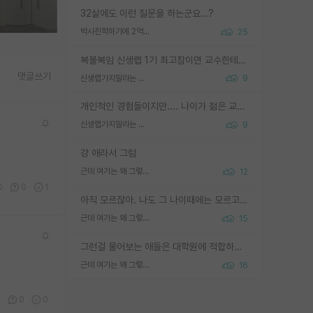
32살에도 이런 질문을 하는군요...?
박사진학하기에 2억은 괜찮은 (?) 정도의 경제력인가요
25
복불복임 신생랩 1기 최고참이면 교수한테 직접 지도받는 시간이 매우 많음 제대로 된 교수라면 말이지 그게 아니라면 그냥 넌 해방 불가능한 노예 1호에 감점쓰레기통이 되는거고
댓글쓰기
신생랩가지말라는 이유가 있었구나
9
개인적인 경험들이지만.... 나이가 젊은 교수일수록 꼰대라는 가면을 쓴 채로 무례함을 행동하는 경우가 거의 90% 정도였음. 나이가 어린데 다른 또래들과 달리 명예, 권력, 재력까지 얻었으니 세상 다 가진 기분이겠지. 오히러 나이 든 교수들이 행동과 말을 더 조심하시더라.
신생랩가지말라는 이유가 있었구나
9
걍 애라서 그럼
근데 여기는 왜 그렇게 SPK를 물어보는거임?
12
0
0
1
아직 모르잖아. 나도 그 나이때에는 모르고 평가 받고 안심하고 싶었어.
근데 여기는 왜 그렇게 SPK를 물어보는거임?
15
그런걸 물어보는 애들은 대학원에 적합하지 않다
근데 여기는 왜 그렇게 SPK를 물어보는거임?
16
0
0
0