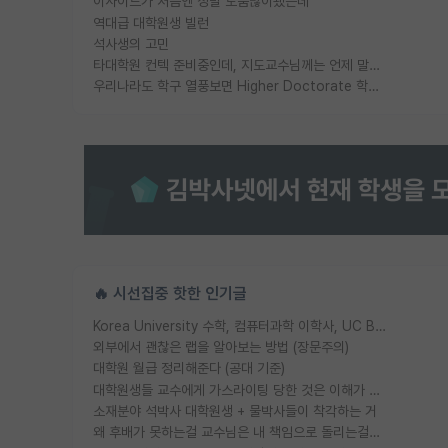
이사이트가 처음엔 정말 도움많이됐는데
역대급 대학원생 빌런
석사생의 고민
타대학원 컨텍 준비중인데, 지도교수님께는 언제 말씀드려야 할까요?
우리나라도 학구 열풍보면 Higher Doctorate 학위가 필요하다고 봅니다.
🔥 시선집중 핫한 인기글
Korea University 수학, 컴퓨터과학 이학사, UC Berkeley 산업공학 대학원 공학박사가 되는 것은 쉽지 않겠죠?
외부에서 괜찮은 랩을 알아보는 방법 (장문주의)
대학원 월급 정리해준다 (공대 기준)
대학원생들 교수에게 가스라이팅 당한 것은 이해가 갑니다. 안타깝네요.
소재분야 석박사 대학원생 + 물박사들이 착각하는 거
왜 후배가 못하는걸 교수님은 내 책임으로 돌리는걸까요?