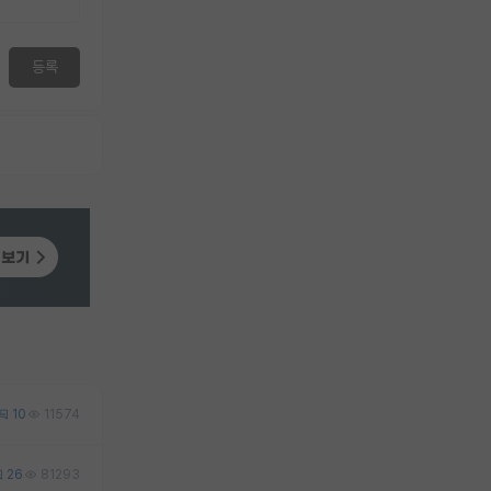
등록
10
11574
26
81293