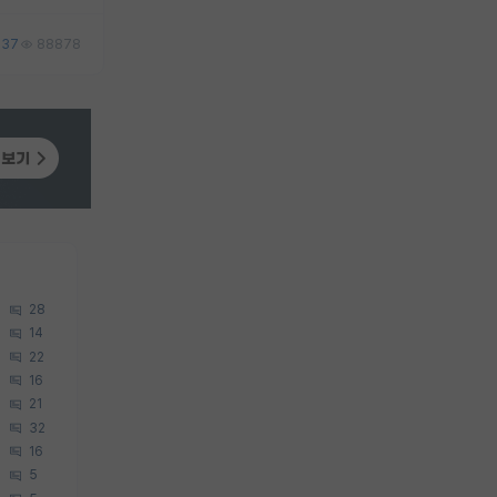
37
88878
28
14
22
16
21
32
16
5