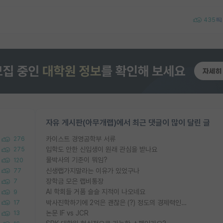
435
자유 게시판(아무개랩)에서 최근 댓글이 많이 달린 글
카이스트 경영공학부 서류
276
입학도 안한 신입생이 원래 관심을 받나요
275
물박사의 기준이 뭐임?
120
신생랩가지말라는 이유가 있었구나
77
장학금 모은 랩비통장
7
AI 학회들 거품 슬슬 지적이 나오네요
9
박사진학하기에 2억은 괜찮은 (?) 정도의 경제력인가요
17
논문 IF vs JCR
13