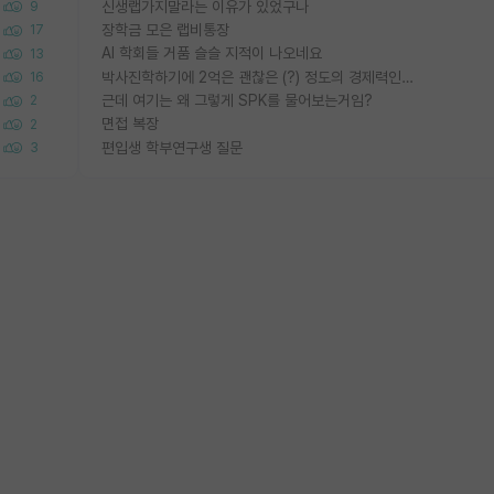
신생랩가지말라는 이유가 있었구나
9
장학금 모은 랩비통장
17
AI 학회들 거품 슬슬 지적이 나오네요
13
박사진학하기에 2억은 괜찮은 (?) 정도의 경제력인가요
16
근데 여기는 왜 그렇게 SPK를 물어보는거임?
2
면접 복장
2
편입생 학부연구생 질문
3