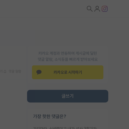
카카오 계정과 연동하여 게시글에 달린
댓글 알람, 소식등을 빠르게 받아보세요
기
댓글 알람
카카오로 시작하기
글쓰기
가장 핫한 댓글은?
가지마라. 신생랩이고 내가 석사 3학기차인데 최고참인데 나도 아무것도 모르는데 교수가 후배들 왜 논문 교육 안시키냐. 논문 왜 안 써오냐 닦달한다