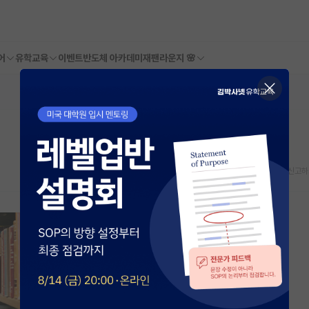
어
유학교육
이벤트
반도체 아카데미
재팬라운지 🌸
스크랩
신고하