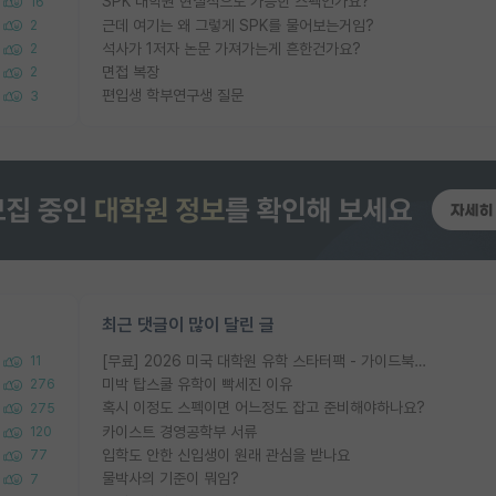
SPK 대학원 현실적으로 가능한 스펙인가요?
16
근데 여기는 왜 그렇게 SPK를 물어보는거임?
2
석사가 1저자 논문 가져가는게 흔한건가요?
2
면접 복장
2
편입생 학부연구생 질문
3
최근 댓글이 많이 달린 글
[무료] 2026 미국 대학원 유학 스타터팩 - 가이드북 & 합격자 컨택메일 템플릿
11
미박 탑스쿨 유학이 빡세진 이유
276
혹시 이정도 스펙이면 어느정도 잡고 준비해야하나요?
275
카이스트 경영공학부 서류
120
입학도 안한 신입생이 원래 관심을 받나요
77
물박사의 기준이 뭐임?
7