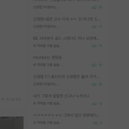
신생랩가지말라는 이유가 있었구나
19
신생랩+젊은 교수 이게 ㄹㅇ 모 아니면 도인듯.
신생랩가지말라는 이유가 있었구나
17
ML 대부분이 골드 스탠다드 하나 상정해놓고 (벤치마크 데이터셋이 여러 개면 여러 개 상정) 그거 얼마나 잘 맞추나 싸움임 가끔 번뜩이는 설계 철학을 보여주는 논문들도 있지만 대부분 그거 성적 얼마나 더 올리느라에 혈안이 되어 있는 측면이 잇음
AI 학회들 거품 슬슬 지적이 나오네요
14
neurips는 괜찮음
AI 학회들 거품 슬슬 지적이 나오네요
10
신생랩 1기 출신인데 신생랩은 줠라 무거운 바벨 같은거임. 들면 대박인데 못들면 깔려 죽음. 아무도 알려주지 않는 환경에서 자생해야하지만, 일단 살아남았다면 그 어떤 사람보다 악착같고 생존력 높은 사람으로 거듭날 수 있음
신생랩가지말라는 이유가 있었구나
19
내가 그렇게 말할땐 신고나 누르더니
게시글 공유
AI 학회들 거품 슬슬 지적이 나오네요
12
ㅋㅋㅋㅋㅋㅋ ㅠㅠ 그래서 일단 유명해지는게 중요한거같습니다
AI 학회들 거품 슬슬 지적이 나오네요
9