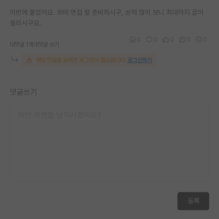
재팬라운지 🌸
이번에 붙었어요. 코테 면접 잘 준비하시구, 성적 많이 보니 최대까지 끌어
올리시구요.
0
0
0
0
0
대댓글 1개
대댓글 쓰기
해당 댓글을 보려면 로그인이 필요합니다.
로그인하기
댓글쓰기
등록