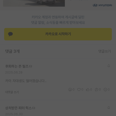
PI 전용 게시판
카카오 계정과 연동하여 게시글에 달린
인문사회 계열 게시판
댓글 알람, 소식등을 빠르게 받아보세요
특수/전문대학원 게시판
카카오로 시작하기
반도체/AI 게시판
장학금/장학생 게시판
댓글 3개
댓글쓰기
학술 정보 게시판
후회하는 존 필즈
홍보 게시판
2025.06.28
커리어
카이 자대생도 떨어졌습니다..
0
0
0
0
0
유학교육
대댓글 쓰기
이벤트
상처받은 피터 힉스
반도체 아카데미
2025.06.30