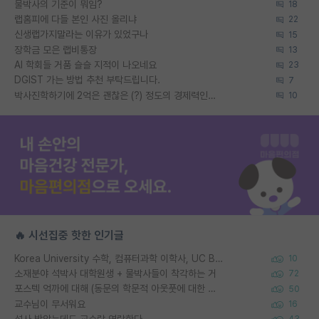
물박사의 기준이 뭐임?
18
랩홈피에 다들 본인 사진 올리냐
22
신생랩가지말라는 이유가 있었구나
15
장학금 모은 랩비통장
13
AI 학회들 거품 슬슬 지적이 나오네요
23
DGIST 가는 방법 추천 부탁드립니다.
7
박사진학하기에 2억은 괜찮은 (?) 정도의 경제력인가요
10
🔥 시선집중 핫한 인기글
Korea University 수학, 컴퓨터과학 이학사, UC Berkeley 산업공학 대학원 공학박사가 되는 것은 쉽지 않겠죠?
10
소재분야 석박사 대학원생 + 물박사들이 착각하는 거
72
포스텍 억까에 대해 (동문의 학문적 아웃풋에 대한 반박)
50
교수님이 무서워요
16