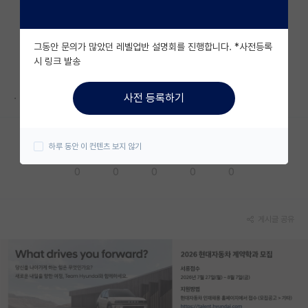
자유 게시판(아무개랩)
그동안 문의가 많았던 레벨업반 설명회를 진행합니다. *사전등록
미국 유학 게시판
시 링크 발송
미국 대학원 합격 후기 게시판
.
사전 등록하기
대학원생 모집 게시판
대학원 합격 후기 게시판
하루 동안 이 컨텐츠 보지 않기
응원해요
공감해요
추천해요
궁금해요
별로에요
연구실(PI) 홍보 게시판
0
0
0
0
0
석박사 채용 정보 게시판
임용 정보 게시판
게시글 공유
학부 인턴 게시판
취업 게시판
임용 후기 게시판