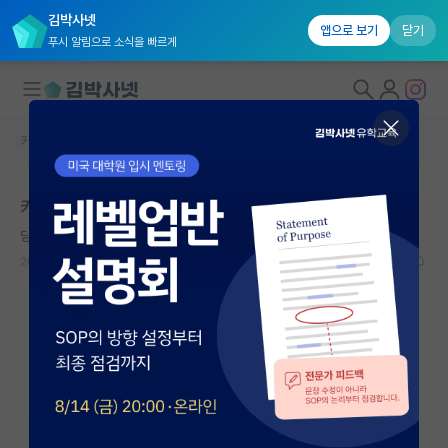
김박사넷
앱으로 보기
닫기
푸시 알림으로 소식을 빠르게
커뮤니티 홈
자유 게시판(아무개랩)
대학원생 모집
카이스트 전산 입시 난이도
국내대학원 정보
당당한 찰스 다윈
연구실&오픈랩
2025.06.28
3
4119
커뮤니티
커뮤니티 홈
전체글보기
베스트 게시판
IF 명예의전당