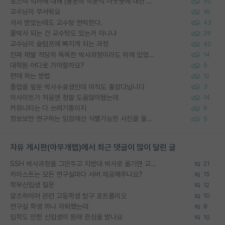
포스텍 억까에 대해 (동문의 학문적 아웃풋에 대한 반박)
50
교수님이 무서워요
16
석사 받았는데도 교수랑 연락한다.
43
물박사 되는 건 교수탓도 있는거 아니냐
29
교수님이 슬럼프에 빠지게 되는 과정
40
진짜 제발 적당히 똑똑한 박사과정이라도 위에 있었으면..
14
대학원 어디로 가야할까요?
5
편애 하는 방법
12
졸업을 앞둔 박사수료생인데 아직도 출장다닙니다
3
이사이트가 처음엔 정말 도움많이됐는데
14
커뮤니티는 다 쓰레기통이지
6
정보보안 연구하는 입장에선 식별가능한 사진을 올리는건 비추이긴함
5
자유 게시판(아무개랩)에서 최근 댓글이 많이 달린 글
SSH 박사과정을 그만두고 지방대 박사로 옮기면 교수의 꿈은 끝일까요?
21
카이스트는 모든 연구실마다 서버 제공해주나요?
15
학부신입생 질문
12
알츠하이머 관련 고등학생 탐구 포트폴리오
10
연구실 학생 하나 자퇴했는데
8
입학도 안한 신입생이 원래 관심을 받나요
10