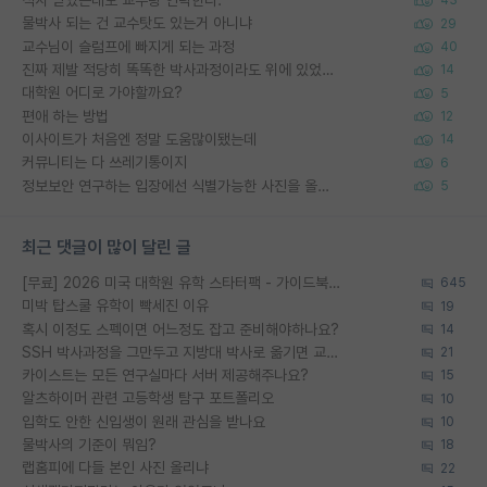
석사 받았는데도 교수랑 연락한다.
43
물박사 되는 건 교수탓도 있는거 아니냐
29
교수님이 슬럼프에 빠지게 되는 과정
40
진짜 제발 적당히 똑똑한 박사과정이라도 위에 있었으면..
14
대학원 어디로 가야할까요?
5
편애 하는 방법
12
이사이트가 처음엔 정말 도움많이됐는데
14
커뮤니티는 다 쓰레기통이지
6
정보보안 연구하는 입장에선 식별가능한 사진을 올리는건 비추이긴함
5
최근 댓글이 많이 달린 글
[무료] 2026 미국 대학원 유학 스타터팩 - 가이드북 & 합격자 컨택메일 템플릿
645
미박 탑스쿨 유학이 빡세진 이유
19
혹시 이정도 스펙이면 어느정도 잡고 준비해야하나요?
14
SSH 박사과정을 그만두고 지방대 박사로 옮기면 교수의 꿈은 끝일까요?
21
카이스트는 모든 연구실마다 서버 제공해주나요?
15
알츠하이머 관련 고등학생 탐구 포트폴리오
10
입학도 안한 신입생이 원래 관심을 받나요
10
물박사의 기준이 뭐임?
18
랩홈피에 다들 본인 사진 올리냐
22