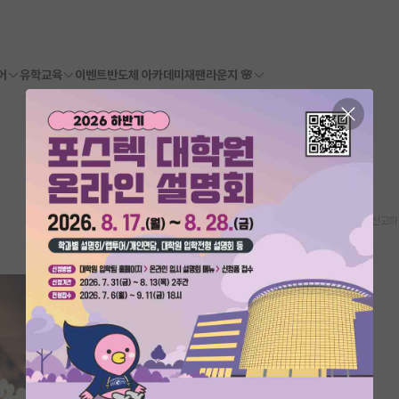
어
유학교육
이벤트
반도체 아카데미
재팬라운지 🌸
스크랩
신고하