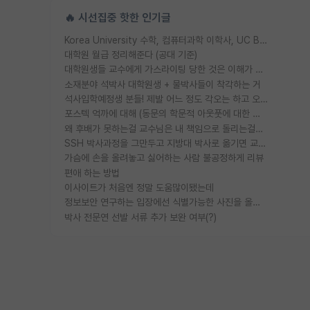
🔥 시선집중 핫한 인기글
Korea University 수학, 컴퓨터과학 이학사, UC Berkeley 산업공학 대학원 공학박사가 되는 것은 쉽지 않겠죠?
대학원 월급 정리해준다 (공대 기준)
대학원생들 교수에게 가스라이팅 당한 것은 이해가 갑니다. 안타깝네요.
소재분야 석박사 대학원생 + 물박사들이 착각하는 거
석사입학예정생 분들! 제발 어느 정도 각오는 하고 오세요.
포스텍 억까에 대해 (동문의 학문적 아웃풋에 대한 반박)
왜 후배가 못하는걸 교수님은 내 책임으로 돌리는걸까요?
SSH 박사과정을 그만두고 지방대 박사로 옮기면 교수의 꿈은 끝일까요?
가슴에 손을 올려놓고 싫어하는 사람 불공정하게 리뷰
편애 하는 방법
이사이트가 처음엔 정말 도움많이됐는데
정보보안 연구하는 입장에선 식별가능한 사진을 올리는건 비추이긴함
박사 전문연 선발 서류 추가 보완 여부(?)