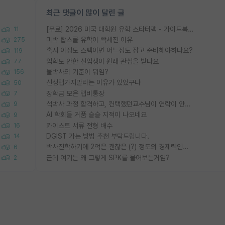
최근 댓글이 많이 달린 글
[무료] 2026 미국 대학원 유학 스타터팩 - 가이드북 & 합격자 컨택메일 템플릿
11
미박 탑스쿨 유학이 빡세진 이유
275
혹시 이정도 스펙이면 어느정도 잡고 준비해야하나요?
119
입학도 안한 신입생이 원래 관심을 받나요
77
물박사의 기준이 뭐임?
156
신생랩가지말라는 이유가 있었구나
50
장학금 모은 랩비통장
7
석박사 과정 합격하고, 컨택했던교수님이 연락이 안됩니다...
9
AI 학회들 거품 슬슬 지적이 나오네요
9
카이스트 서류 전형 배수
16
DGIST 가는 방법 추천 부탁드립니다.
14
박사진학하기에 2억은 괜찮은 (?) 정도의 경제력인가요
6
근데 여기는 왜 그렇게 SPK를 물어보는거임?
2