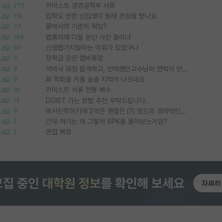
카이스트 경영공학부 서류
275
입학도 안한 신입생이 원래 관심을 받나요
119
물박사의 기준이 뭐임?
77
랩홈피에 다들 본인 사진 올리냐
156
신생랩가지말라는 이유가 있었구나
50
장학금 모은 랩비통장
7
석박사 과정 합격하고, 컨택했던교수님이 연락이 안됩니다...
9
AI 학회들 거품 슬슬 지적이 나오네요
9
카이스트 서류 전형 배수
16
DGIST 가는 방법 추천 부탁드립니다.
14
박사진학하기에 2억은 괜찮은 (?) 정도의 경제력인가요
6
근데 여기는 왜 그렇게 SPK를 물어보는거임?
2
면접 복장
2