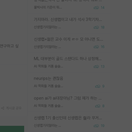
물박사의 기준이 뭐임?
14
가지마라. 신생랩이고 내가 석사 3학기차인데 최고참인데 나도 아무것도 모르는데 교수가 후배들 왜 논문 교육 안시키냐. 논문 왜 안 써오냐 닦달한다
신생랩가지말라는 이유가 있었구나
18
신생랩+젊은 교수 이게 ㄹㅇ 모 아니면 도인듯.
 연구하고 싶
신생랩가지말라는 이유가 있었구나
16
ML 대부분이 골드 스탠다드 하나 상정해놓고 (벤치마크 데이터셋이 여러 개면 여러 개 상정) 그거 얼마나 잘 맞추나 싸움임 가끔 번뜩이는 설계 철학을 보여주는 논문들도 있지만 대부분 그거 성적 얼마나 더 올리느라에 혈안이 되어 있는 측면이 잇음
AI 학회들 거품 슬슬 지적이 나오네요
13
neurips는 괜찮음
AI 학회들 거품 슬슬 지적이 나오네요
9
open ai가 ai대장아님? 그럼 쟤가 하는 말이 다 맞겠네
AI 학회들 거품 슬슬 지적이 나오네요
8
게시글 공유
신생랩 1기 출신인데 신생랩은 줠라 무거운 바벨 같은거임. 들면 대박인데 못들면 깔려 죽음. 아무도 알려주지 않는 환경에서 자생해야하지만, 일단 살아남았다면 그 어떤 사람보다 악착같고 생존력 높은 사람으로 거듭날 수 있음
신생랩가지말라는 이유가 있었구나
19