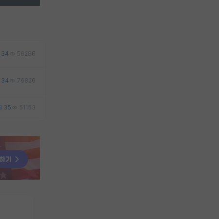
34
56286
34
76826
35
51153