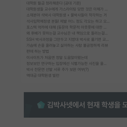
대학원 월급 정리해준다 (공대 기준)
대학원생들 교수에게 가스라이팅 당한 것은 이해가 갑니다. 안타깝네요.
소재분야 석박사 대학원생 + 물박사들이 착각하는 거
석사입학예정생 분들! 제발 어느 정도 각오는 하고 오세요.
포스텍 억까에 대해 (동문의 학문적 아웃풋에 대한 반박)
왜 후배가 못하는걸 교수님은 내 책임으로 돌리는걸까요?
SSH 박사과정을 그만두고 지방대 박사로 옮기면 교수의 꿈은 끝일까요?
가슴에 손을 올려놓고 싫어하는 사람 불공정하게 리뷰
편애 하는 방법
이사이트가 처음엔 정말 도움많이됐는데
정보보안 연구하는 입장에선 식별가능한 사진을 올리는건 비추이긴함
박사 전문연 선발 서류 추가 보완 여부(?)
역대급 대학원생 빌런