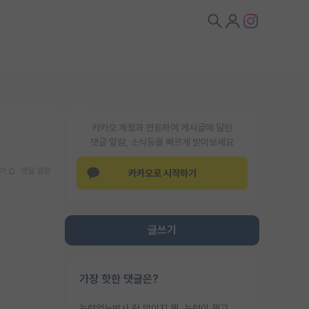
카카오 계정과 연동하여 게시글에 달린
댓글 알람, 소식등을 빠르게 받아보세요
기
댓글 알람
카카오로 시작하기
글쓰기
가장 핫한 댓글은?
능력없는박사 란 말이지 뭐. 능력이 뭐고 능력이 있다는게 뭔지는 사람마다 기준이 다르니까 얘기해봐야 서로 자기 기준만 얘기해서 논쟁이 끝이 안나고. 주위에서 능력있고 야심있는 신입생이 교수가 유의미한 피드백을 아예 안주면서 제대로된 과제에 참여해볼 기회도 제공하지 않고 잡일 뺑뺑이만 돌려서 맨날 단순작업만 하면서 밤새다가 눈빛이 점점 죽어가는걸 본 사람은 물박사는 교수탓이라고 하고, 교수는 이것저것 알려도 주고 기회도 주고 사수 동기 붙여주면서 어떻게든 끌고가려고 하는데 본인이 매일 뺀질거리면서 출근 하는둥마는둥 하다가 기껏 와서도 폰이나 쳐다보다가 실험 망치고 저녁약속있어서 먼저 가볼게요~ 하는걸 본 사람은 물박사는 본인탓이라고 함.