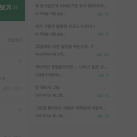
뭐 토익같은게 되버린거죠 토익 900이라고 영어잘하는건 아닙니다만 잘하는사람은 다 900을 넘는 그런
AI 학회들 거품 슬슬 지적이 나오네요
10
내가 그렇게 말할땐 신고나 누르더니
AI 학회들 거품 슬슬 지적이 나오네요
11
댓글쓰기
32살에도 이런 질문을 하는군요...?
박사진학하기에 2억은 괜찮은 (?) 정도의 경제력인가요
24
개인적인 경험들이지만.... 나이가 젊은 교수일수록 꼰대라는 가면을 쓴 채로 무례함을 행동하는 경우가 거의 90% 정도였음. 나이가 어린데 다른 또래들과 달리 명예, 권력, 재력까지 얻었으니 세상 다 가진 기분이겠지. 오히러 나이 든 교수들이 행동과 말을 더 조심하시더라.
신생랩가지말라는 이유가 있었구나
9
ㅎㅎ
걍 애라서 그럼
0
0
0
근데 여기는 왜 그렇게 SPK를 물어보는거임?
12
그런걸 물어보는 애들은 대학원에 적합하지 않다
근데 여기는 왜 그렇게 SPK를 물어보는거임?
13