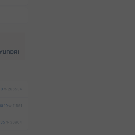
90
286534
10
11551
35
36804