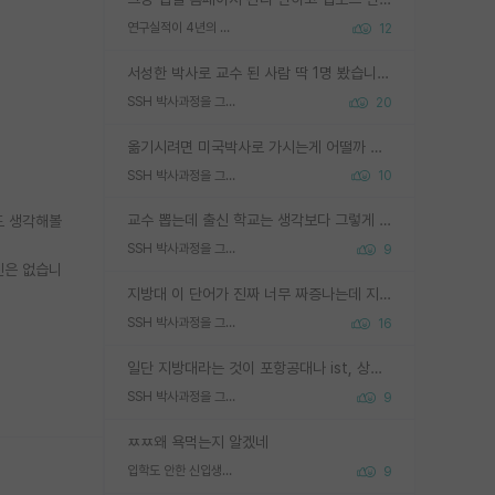
연구실적이 4년의 공백이 있는거 어떻게 생각하냐
12
서성한 박사로 교수 된 사람 딱 1명 봤습니다. 근데 지방대 박사로 교수된 거는 기적이 일어나야되요. 서성한 학부부터여도 빡센게 교수임용일텐데 지방대박사로 무슨 교수가 되나요...... 중소기업/중견기업 팀장급/연구소장급이나 될거 같네요.
SSH 박사과정을 그만두고 지방대 박사로 옮기면 교수의 꿈은 끝일까요?
20
옮기시려면 미국박사로 가시는게 어떨까 싶네요. 교수가 꿈이면 미국박사 하고 미국교수 까지 같이 노리시는게 기회가 많지 않을까요?
SSH 박사과정을 그만두고 지방대 박사로 옮기면 교수의 꿈은 끝일까요?
10
교수 뽑는데 출신 학교는 생각보다 그렇게 안 봄. 앞으로는 더 안 보게 될거임. 박사는 어디서 진행해도 됨. 단, 제대로 쌓고 좋은 실적 만들 수 있다면. 그런데 지방대는 그럴 가능성이 지극히 낮음. 나만 열심히 잘 하면 된다? 인간은 주변 환경에 지배되는 나약한 존재임. 주변의 지방대 대학원생과 섞이고 지방 특유의 여유로움 또는 나쁘게 얘기해서 나태함에 젖어 살다보면 교수의 꿈 자체를 잊어버리게 될 가능성도 있음. 주변 환경이 70~80%임.
도 생각해볼
SSH 박사과정을 그만두고 지방대 박사로 옮기면 교수의 꿈은 끝일까요?
9
신은 없습니
지방대 이 단어가 진짜 너무 짜증나는데 지방대면 다 그냥 쓰레기인가요? 무슨 말 같지도 않은 댓글들이 있는건지??? 지방에도 충분히 좋은 대학 많고 충분히 잘하는 교수님들 많습니다 포항공대 4개 IST 대표 지거국들 여기 모두 다 지방에 있고 여기 출신들 중에 교수하는 분들 적지 않습니다 지거국 출신이 무슨 교수를 하냐?라고 생각할 사람들 많은데 상위 대표 지거국에 아웃라이어들 많습니다 결국 개인의 연구역량과 실적이 중요합니다 이 역량을 펼치는데 있어서 지도교수와의 합도 중요합니다. 그리고 경력이 필요하면 해외포닥까지 다녀오세요
SSH 박사과정을 그만두고 지방대 박사로 옮기면 교수의 꿈은 끝일까요?
16
일단 지방대라는 것이 포항공대나 ist, 상위 지거국은 아니라고 생각하겠습니다. 그런곳은 서성한에 비해 소위 대학 네임밸류가 크게 뒤떨어지지는 않으니까요. 대학 이름이 중요하냐? 당연합니다. 대학 이름이 좋아서 좋은 아웃풋이 나오는 것이냐, 좋은 대학은 좋은 사람과 좋은 기회가 몰려있으니 아웃풋도 자연스럽게 좋아지는 것이냐? 대답하기 어려운 문제입니다. 아직 한국 사회에서 학벌을 보는 것도, 특히 이공계를 중심으로 학벌보다는 실적 위주라는 분위기가 형성되는 것도 사실입니다. 지방대 출신으로 전임교수가 될수 있느냐? 가능 불가능을 따지면 당연히 가능입니다. 지방대 박사 출신으로 전임교원이 된 경우가 실제로 있으니까요. 현실적인 가능성이 있느냐? 지금 이정도 대학의 교수가 되고싶다고 생각되는 대학 들어가서 컴공과 교수 목록 켜고 박사 어디서 받았는지 쭉 한번 보세요. 냉정하게 지방대 출신인 분들이 많지는 않으실겁니다.
SSH 박사과정을 그만두고 지방대 박사로 옮기면 교수의 꿈은 끝일까요?
9
ㅉㅉ왜 욕먹는지 알겠네
입학도 안한 신입생이 원래 관심을 받나요
9