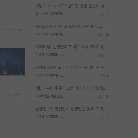
서당개 개 ㅅㄲ도 3년이면 풍월 읊는데 박사 5년 이상 대리고 있으면서 물된건 교수 탓 맞는ㄱ게 거기가 서당이 아니란 소리임
물박사의 기준이 뭐임?
11
능력없는박사 란 말이지 뭐. 능력이 뭐고 능력이 있다는게 뭔지는 사람마다 기준이 다르니까 얘기해봐야 서로 자기 기준만 얘기해서 논쟁이 끝이 안나고. 주위에서 능력있고 야심있는 신입생이 교수가 유의미한 피드백을 아예 안주면서 제대로된 과제에 참여해볼 기회도 제공하지 않고 잡일 뺑뺑이만 돌려서 맨날 단순작업만 하면서 밤새다가 눈빛이 점점 죽어가는걸 본 사람은 물박사는 교수탓이라고 하고, 교수는 이것저것 알려도 주고 기회도 주고 사수 동기 붙여주면서 어떻게든 끌고가려고 하는데 본인이 매일 뺀질거리면서 출근 하는둥마는둥 하다가 기껏 와서도 폰이나 쳐다보다가 실험 망치고 저녁약속있어서 먼저 가볼게요~ 하는걸 본 사람은 물박사는 본인탓이라고 함.
게시글 공유
물박사의 기준이 뭐임?
13
가지마라. 신생랩이고 내가 석사 3학기차인데 최고참인데 나도 아무것도 모르는데 교수가 후배들 왜 논문 교육 안시키냐. 논문 왜 안 써오냐 닦달한다
신생랩가지말라는 이유가 있었구나
12
신생랩+젊은 교수 이게 ㄹㅇ 모 아니면 도인듯.
신생랩가지말라는 이유가 있었구나
9
ML 대부분이 골드 스탠다드 하나 상정해놓고 (벤치마크 데이터셋이 여러 개면 여러 개 상정) 그거 얼마나 잘 맞추나 싸움임 가끔 번뜩이는 설계 철학을 보여주는 논문들도 있지만 대부분 그거 성적 얼마나 더 올리느라에 혈안이 되어 있는 측면이 잇음
댓글쓰기
AI 학회들 거품 슬슬 지적이 나오네요
10
신생랩 1기 출신인데 신생랩은 줠라 무거운 바벨 같은거임. 들면 대박인데 못들면 깔려 죽음. 아무도 알려주지 않는 환경에서 자생해야하지만, 일단 살아남았다면 그 어떤 사람보다 악착같고 생존력 높은 사람으로 거듭날 수 있음
신생랩가지말라는 이유가 있었구나
11