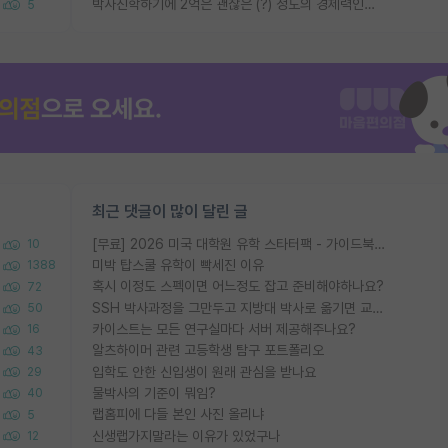
박사진학하기에 2억은 괜찮은 (?) 정도의 경제력인가요
5
최근 댓글이 많이 달린 글
[무료] 2026 미국 대학원 유학 스타터팩 - 가이드북 & 합격자 컨택메일 템플릿
10
미박 탑스쿨 유학이 빡세진 이유
1388
혹시 이정도 스펙이면 어느정도 잡고 준비해야하나요?
72
SSH 박사과정을 그만두고 지방대 박사로 옮기면 교수의 꿈은 끝일까요?
50
카이스트는 모든 연구실마다 서버 제공해주나요?
16
알츠하이머 관련 고등학생 탐구 포트폴리오
43
입학도 안한 신입생이 원래 관심을 받나요
29
물박사의 기준이 뭐임?
40
랩홈피에 다들 본인 사진 올리냐
5
신생랩가지말라는 이유가 있었구나
12