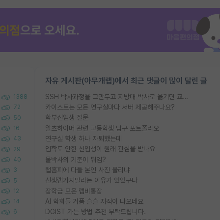
자유 게시판(아무개랩)에서 최근 댓글이 많이 달린 글
SSH 박사과정을 그만두고 지방대 박사로 옮기면 교수의 꿈은 끝일까요?
1388
카이스트는 모든 연구실마다 서버 제공해주나요?
72
학부신입생 질문
50
알츠하이머 관련 고등학생 탐구 포트폴리오
16
연구실 학생 하나 자퇴했는데
43
입학도 안한 신입생이 원래 관심을 받나요
29
물박사의 기준이 뭐임?
40
랩홈피에 다들 본인 사진 올리냐
3
신생랩가지말라는 이유가 있었구나
5
장학금 모은 랩비통장
12
AI 학회들 거품 슬슬 지적이 나오네요
14
DGIST 가는 방법 추천 부탁드립니다.
6