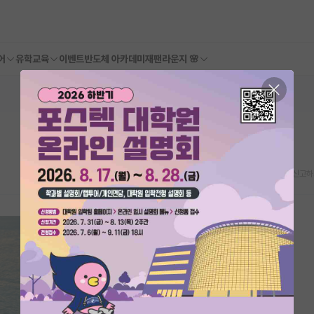
어
유학교육
이벤트
반도체 아카데미
재팬라운지 🌸
스크랩
신고하