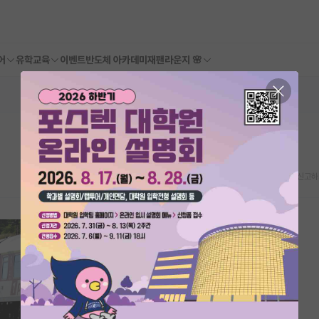
어
유학교육
이벤트
반도체 아카데미
재팬라운지 🌸
스크랩
신고하