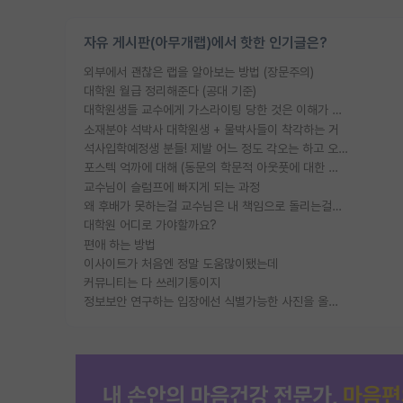
자유 게시판(아무개랩)에서 핫한 인기글은?
외부에서 괜찮은 랩을 알아보는 방법 (장문주의)
대학원 월급 정리해준다 (공대 기준)
대학원생들 교수에게 가스라이팅 당한 것은 이해가 갑니다. 안타깝네요.
소재분야 석박사 대학원생 + 물박사들이 착각하는 거
석사입학예정생 분들! 제발 어느 정도 각오는 하고 오세요.
포스텍 억까에 대해 (동문의 학문적 아웃풋에 대한 반박)
교수님이 슬럼프에 빠지게 되는 과정
왜 후배가 못하는걸 교수님은 내 책임으로 돌리는걸까요?
대학원 어디로 가야할까요?
편애 하는 방법
이사이트가 처음엔 정말 도움많이됐는데
커뮤니티는 다 쓰레기통이지
정보보안 연구하는 입장에선 식별가능한 사진을 올리는건 비추이긴함