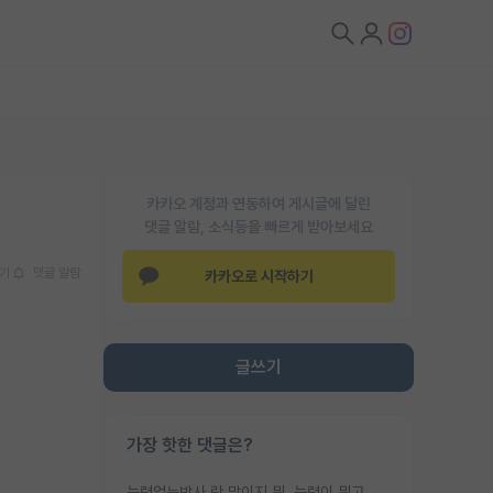
카카오 계정과 연동하여 게시글에 달린
댓글 알람, 소식등을 빠르게 받아보세요
기
댓글 알람
카카오로 시작하기
글쓰기
가장 핫한 댓글은?
능력없는박사 란 말이지 뭐. 능력이 뭐고 능력이 있다는게 뭔지는 사람마다 기준이 다르니까 얘기해봐야 서로 자기 기준만 얘기해서 논쟁이 끝이 안나고. 주위에서 능력있고 야심있는 신입생이 교수가 유의미한 피드백을 아예 안주면서 제대로된 과제에 참여해볼 기회도 제공하지 않고 잡일 뺑뺑이만 돌려서 맨날 단순작업만 하면서 밤새다가 눈빛이 점점 죽어가는걸 본 사람은 물박사는 교수탓이라고 하고, 교수는 이것저것 알려도 주고 기회도 주고 사수 동기 붙여주면서 어떻게든 끌고가려고 하는데 본인이 매일 뺀질거리면서 출근 하는둥마는둥 하다가 기껏 와서도 폰이나 쳐다보다가 실험 망치고 저녁약속있어서 먼저 가볼게요~ 하는걸 본 사람은 물박사는 본인탓이라고 함.