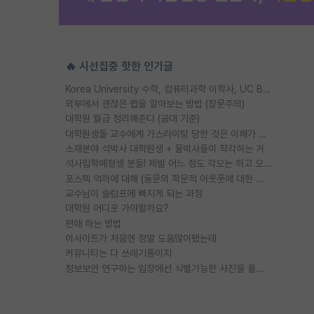
🔥 시선집중 핫한 인기글
Korea University 수학, 컴퓨터과학 이학사, UC Berkeley 산업공학 대학원 공학박사가 되는 것은 쉽지 않겠죠?
외부에서 괜찮은 랩을 알아보는 방법 (장문주의)
대학원 월급 정리해준다 (공대 기준)
대학원생들 교수에게 가스라이팅 당한 것은 이해가 갑니다. 안타깝네요.
소재분야 석박사 대학원생 + 물박사들이 착각하는 거
석사입학예정생 분들! 제발 어느 정도 각오는 하고 오세요.
포스텍 억까에 대해 (동문의 학문적 아웃풋에 대한 반박)
교수님이 슬럼프에 빠지게 되는 과정
대학원 어디로 가야할까요?
편애 하는 방법
이사이트가 처음엔 정말 도움많이됐는데
커뮤니티는 다 쓰레기통이지
정보보안 연구하는 입장에선 식별가능한 사진을 올리는건 비추이긴함