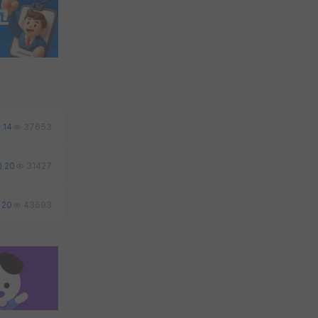
14
37653
20
31427
20
43693