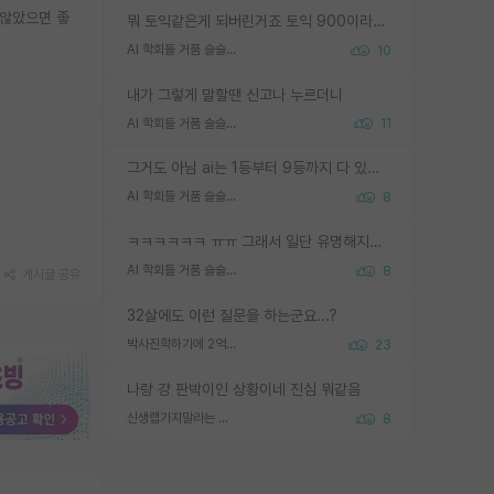
 않았으면 좋
뭐 토익같은게 되버린거죠 토익 900이라고 영어잘하는건 아닙니다만 잘하는사람은 다 900을 넘는 그런
AI 학회들 거품 슬슬 지적이 나오네요
10
내가 그렇게 말할땐 신고나 누르더니
AI 학회들 거품 슬슬 지적이 나오네요
11
그거도 아님 ai는 1등부터 9등까지 다 있음 그거도 없는 사람은 뭐냐 교수가 그냥 못하게 한거 1등급도 교수가 막으면 안됨
AI 학회들 거품 슬슬 지적이 나오네요
8
ㅋㅋㅋㅋㅋㅋ ㅠㅠ 그래서 일단 유명해지는게 중요한거같습니다
AI 학회들 거품 슬슬 지적이 나오네요
8
게시글 공유
32살에도 이런 질문을 하는군요...?
박사진학하기에 2억은 괜찮은 (?) 정도의 경제력인가요
23
나랑 걍 판박이인 상황이네 진심 뭐같음
신생랩가지말라는 이유가 있었구나
8