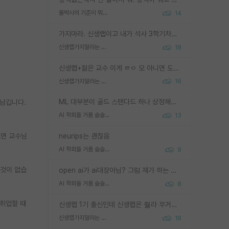
물박사의 기준이 뭐임?
14
가지마라. 신생랩이고 내가 석사 3학기차인데 최고참인데 나도 아무것도 모르는데 교수가 후배들 왜 논문 교육 안시키냐. 논문 왜 안 써오냐 닦달한다
신생랩가지말라는 이유가 있었구나
18
신생랩+젊은 교수 이게 ㄹㅇ 모 아니면 도인듯.
신생랩가지말라는 이유가 있었구나
16
ML 대부분이 골드 스탠다드 하나 상정해놓고 (벤치마크 데이터셋이 여러 개면 여러 개 상정) 그거 얼마나 잘 맞추나 싸움임 가끔 번뜩이는 설계 철학을 보여주는 논문들도 있지만 대부분 그거 성적 얼마나 더 올리느라에 혈안이 되어 있는 측면이 잇음
 남깁니다.
AI 학회들 거품 슬슬 지적이 나오네요
13
으면 교수님
neurips는 괜찮음
AI 학회들 거품 슬슬 지적이 나오네요
9
 것이 없습
open ai가 ai대장아님? 그럼 쟤가 하는 말이 다 맞겠네
AI 학회들 거품 슬슬 지적이 나오네요
8
 취업할 때
신생랩 1기 출신인데 신생랩은 줠라 무거운 바벨 같은거임. 들면 대박인데 못들면 깔려 죽음. 아무도 알려주지 않는 환경에서 자생해야하지만, 일단 살아남았다면 그 어떤 사람보다 악착같고 생존력 높은 사람으로 거듭날 수 있음
신생랩가지말라는 이유가 있었구나
18