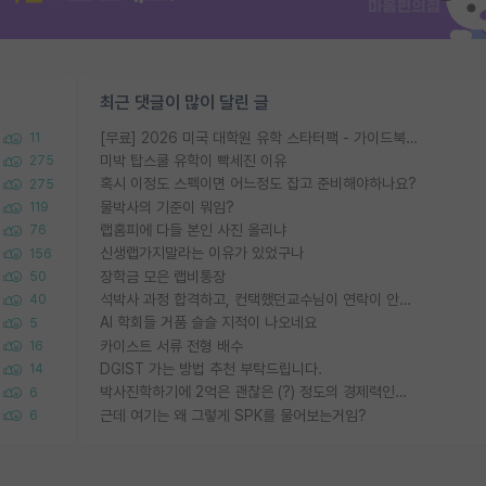
최근 댓글이 많이 달린 글
[무료] 2026 미국 대학원 유학 스타터팩 - 가이드북 & 합격자 컨택메일 템플릿
11
미박 탑스쿨 유학이 빡세진 이유
275
혹시 이정도 스펙이면 어느정도 잡고 준비해야하나요?
275
물박사의 기준이 뭐임?
119
랩홈피에 다들 본인 사진 올리냐
76
신생랩가지말라는 이유가 있었구나
156
장학금 모은 랩비통장
50
석박사 과정 합격하고, 컨택했던교수님이 연락이 안됩니다...
40
AI 학회들 거품 슬슬 지적이 나오네요
5
카이스트 서류 전형 배수
16
DGIST 가는 방법 추천 부탁드립니다.
14
박사진학하기에 2억은 괜찮은 (?) 정도의 경제력인가요
6
근데 여기는 왜 그렇게 SPK를 물어보는거임?
6