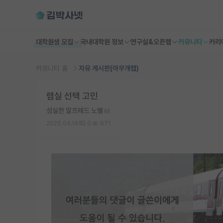
대학원생 모집
국내대학원 정보
연구실&오픈랩
커뮤니티
커리
커뮤니티 홈
자유 게시판(아무개랩)
랩실 선택 고민
성실한 알프레드 노벨
2025.04.14
0
971