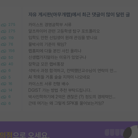
자유 게시판(아무개랩)에서 최근 댓글이 많이 달린 글
카이스트 경영공학부 서류
275
알츠하이머 관련 고등학생 탐구 포트폴리오
275
입학도 안한 신입생이 원래 관심을 받나요
119
물박사의 기준이 뭐임?
76
랩홈피에 다들 본인 사진 올리냐
156
신생랩가지말라는 이유가 있었구나
50
장학금 모은 랩비통장
40
석박사 과정 합격하고, 컨택했던교수님이 연락이 안됩니다...
6
AI 학회들 거품 슬슬 지적이 나오네요
5
카이스트 서류 전형 배수
16
DGIST 가는 방법 추천 부탁드립니다.
14
박사진학하기에 2억은 괜찮은 (?) 정도의 경제력인가요
6
근데 여기는 왜 그렇게 SPK를 물어보는거임?
6