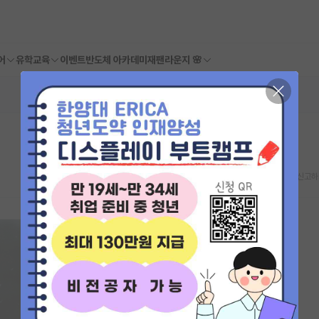
어
유학교육
이벤트
반도체 아카데미
재팬라운지 🌸
스크랩
신고하