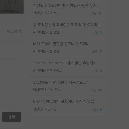
신생랩 1기 출신인데 신생랩은 줠라 무거운 바벨 같은거임. 들면 대박인데 못들면 깔려 죽음. 아무도 알려주지 않는 환경에서 자생해야하지만, 일단 살아남았다면 그 어떤 사람보다 악착같고 생존력 높은 사람으로 거듭날 수 있음
신생랩가지말라는 이유가 있었구나
15
뭐 토익같은게 되버린거죠 토익 900이라고 영어잘하는건 아닙니다만 잘하는사람은 다 900을 넘는 그런
댓글쓰기
AI 학회들 거품 슬슬 지적이 나오네요
9
내가 그렇게 말할땐 신고나 누르더니
AI 학회들 거품 슬슬 지적이 나오네요
11
ㅋㅋㅋㅋㅋㅋ ㅠㅠ 그래서 일단 유명해지는게 중요한거같습니다
AI 학회들 거품 슬슬 지적이 나오네요
8
32살에도 이런 질문을 하는군요...?
박사진학하기에 2억은 괜찮은 (?) 정도의 경제력인가요
20
나랑 걍 판박이인 상황이네 진심 뭐같음
신생랩가지말라는 이유가 있었구나
8
등록