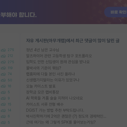
자유 게시판(아무개랩)에서 최근 댓글이 많이 달린 글
정년 4년 남은 교수님
275
알츠하이머 관련 고등학생 탐구 포트폴리오
212
입학도 안한 신입생이 원래 관심을 받나요
275
물박사의 기준이 뭐임?
119
랩홈피에 다들 본인 사진 올리냐
74
신생랩가지말라는 이유가 있었구나
50
오늘 카이스트 발표
16
장학금 모은 랩비통장
5
AI 학회들 거품 슬슬 지적이 나오네요
9
카이스트 서류 전형 배수
15
DGIST 가는 방법 추천 부탁드립니다.
14
박사진학하기에 2억은 괜찮은 (?) 정도의 경제력인가요
6
근데 여기는 왜 그렇게 SPK를 물어보는거임?
5