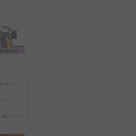
35
51131
31
61329
34
56271