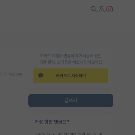
카카오 계정과 연동하여 게시글에 달린
댓글 알람, 소식등을 빠르게 받아보세요
기
댓글 알람
카카오로 시작하기
글쓰기
가장 핫한 댓글은?
서당개 개 ㅅㄲ도 3년이면 풍월 읊는데 박사 5년 이상 대리고 있으면서 물된건 교수 탓 맞는ㄱ게 거기가 서당이 아니란 소리임