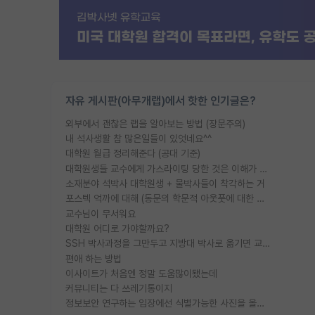
자유 게시판(아무개랩)에서 핫한 인기글은?
외부에서 괜찮은 랩을 알아보는 방법 (장문주의)
내 석사생활 참 많은일들이 있엇네요^^
대학원 월급 정리해준다 (공대 기준)
대학원생들 교수에게 가스라이팅 당한 것은 이해가 갑니다. 안타깝네요.
소재분야 석박사 대학원생 + 물박사들이 착각하는 거
포스텍 억까에 대해 (동문의 학문적 아웃풋에 대한 반박)
교수님이 무서워요
대학원 어디로 가야할까요?
SSH 박사과정을 그만두고 지방대 박사로 옮기면 교수의 꿈은 끝일까요?
편애 하는 방법
이사이트가 처음엔 정말 도움많이됐는데
커뮤니티는 다 쓰레기통이지
정보보안 연구하는 입장에선 식별가능한 사진을 올리는건 비추이긴함