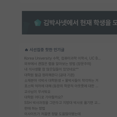
🔥 시선집중 핫한 인기글
Korea University 수학, 컴퓨터과학 이학사, UC Berkeley 산업공학 대학원 공학박사가 되는 것은 쉽지 않겠죠?
외부에서 괜찮은 랩을 알아보는 방법 (장문주의)
내 석사생활 참 많은일들이 있엇네요^^
대학원 월급 정리해준다 (공대 기준)
소재분야 석박사 대학원생 + 물박사들이 착각하는 거
포스텍 억까에 대해 (동문의 학문적 아웃풋에 대한 반박)
교수님이 무서워요
대학원 어디로 가야할까요?
SSH 박사과정을 그만두고 지방대 박사로 옮기면 교수의 꿈은 끝일까요?
편애 하는 방법
이사이트가 처음엔 정말 도움많이됐는데