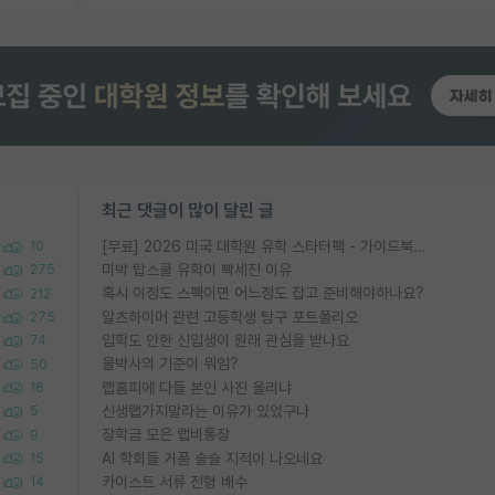
최근 댓글이 많이 달린 글
[무료] 2026 미국 대학원 유학 스타터팩 - 가이드북 & 합격자 컨택메일 템플릿
10
미박 탑스쿨 유학이 빡세진 이유
275
혹시 이정도 스펙이면 어느정도 잡고 준비해야하나요?
212
알츠하이머 관련 고등학생 탐구 포트폴리오
275
입학도 안한 신입생이 원래 관심을 받나요
74
물박사의 기준이 뭐임?
50
랩홈피에 다들 본인 사진 올리냐
16
신생랩가지말라는 이유가 있었구나
5
장학금 모은 랩비통장
9
AI 학회들 거품 슬슬 지적이 나오네요
15
카이스트 서류 전형 배수
14