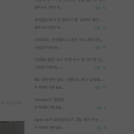
물박사의 기준이 뭐임?
12
능력없는박사 란 말이지 뭐. 능력이 뭐고 능력이 있다는게 뭔지는 사람마다 기준이 다르니까 얘기해봐야 서로 자기 기준만 얘기해서 논쟁이 끝이 안나고. 주위에서 능력있고 야심있는 신입생이 교수가 유의미한 피드백을 아예 안주면서 제대로된 과제에 참여해볼 기회도 제공하지 않고 잡일 뺑뺑이만 돌려서 맨날 단순작업만 하면서 밤새다가 눈빛이 점점 죽어가는걸 본 사람은 물박사는 교수탓이라고 하고, 교수는 이것저것 알려도 주고 기회도 주고 사수 동기 붙여주면서 어떻게든 끌고가려고 하는데 본인이 매일 뺀질거리면서 출근 하는둥마는둥 하다가 기껏 와서도 폰이나 쳐다보다가 실험 망치고 저녁약속있어서 먼저 가볼게요~ 하는걸 본 사람은 물박사는 본인탓이라고 함.
물박사의 기준이 뭐임?
13
가지마라. 신생랩이고 내가 석사 3학기차인데 최고참인데 나도 아무것도 모르는데 교수가 후배들 왜 논문 교육 안시키냐. 논문 왜 안 써오냐 닦달한다
신생랩가지말라는 이유가 있었구나
16
신생랩+젊은 교수 이게 ㄹㅇ 모 아니면 도인듯.
신생랩가지말라는 이유가 있었구나
15
ML 대부분이 골드 스탠다드 하나 상정해놓고 (벤치마크 데이터셋이 여러 개면 여러 개 상정) 그거 얼마나 잘 맞추나 싸움임 가끔 번뜩이는 설계 철학을 보여주는 논문들도 있지만 대부분 그거 성적 얼마나 더 올리느라에 혈안이 되어 있는 측면이 잇음
AI 학회들 거품 슬슬 지적이 나오네요
10
neurips는 괜찮음
게시글 공유
AI 학회들 거품 슬슬 지적이 나오네요
9
open ai가 ai대장아님? 그럼 쟤가 하는 말이 다 맞겠네
AI 학회들 거품 슬슬 지적이 나오네요
8