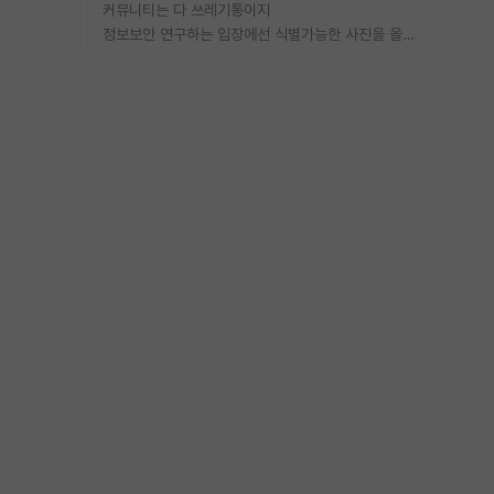
커뮤니티는 다 쓰레기통이지
정보보안 연구하는 입장에선 식별가능한 사진을 올리는건 비추이긴함