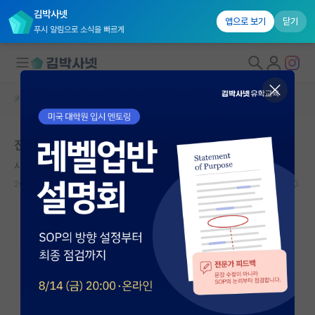
김박사넷
앱으로 보기
닫기
푸시 알림으로 소식을 빠르게
커뮤니티 홈
자유 게시판(아무개랩)
대학원생 모집
진짜 나쁜 교수님
국내대학원 정보
시끄러운 존 스튜어트 밀
연구실&오픈랩
2025.02.19
3
1140
커뮤니티
커뮤니티 홈
전체글보기
베스트 게시판
IF 명예의전당