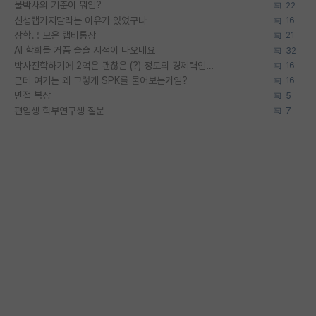
물박사의 기준이 뭐임?
22
신생랩가지말라는 이유가 있었구나
16
장학금 모은 랩비통장
21
AI 학회들 거품 슬슬 지적이 나오네요
32
박사진학하기에 2억은 괜찮은 (?) 정도의 경제력인가요
16
근데 여기는 왜 그렇게 SPK를 물어보는거임?
16
면접 복장
5
편입생 학부연구생 질문
7