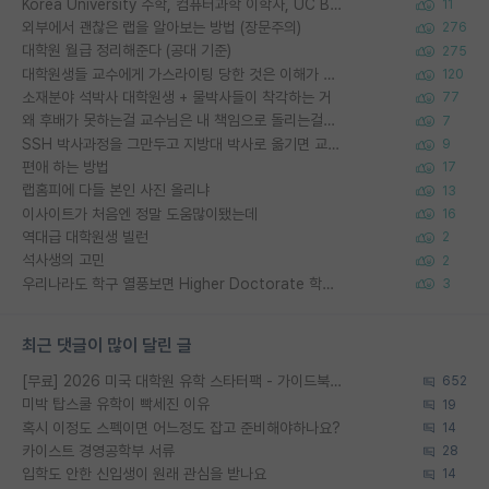
Korea University 수학, 컴퓨터과학 이학사, UC Berkeley 산업공학 대학원 공학박사가 되는 것은 쉽지 않겠죠?
11
외부에서 괜찮은 랩을 알아보는 방법 (장문주의)
276
대학원 월급 정리해준다 (공대 기준)
275
대학원생들 교수에게 가스라이팅 당한 것은 이해가 갑니다. 안타깝네요.
120
소재분야 석박사 대학원생 + 물박사들이 착각하는 거
77
왜 후배가 못하는걸 교수님은 내 책임으로 돌리는걸까요?
7
SSH 박사과정을 그만두고 지방대 박사로 옮기면 교수의 꿈은 끝일까요?
9
편애 하는 방법
17
랩홈피에 다들 본인 사진 올리냐
13
이사이트가 처음엔 정말 도움많이됐는데
16
역대급 대학원생 빌런
2
석사생의 고민
2
우리나라도 학구 열풍보면 Higher Doctorate 학위가 필요하다고 봅니다.
3
최근 댓글이 많이 달린 글
[무료] 2026 미국 대학원 유학 스타터팩 - 가이드북 & 합격자 컨택메일 템플릿
652
미박 탑스쿨 유학이 빡세진 이유
19
혹시 이정도 스펙이면 어느정도 잡고 준비해야하나요?
14
카이스트 경영공학부 서류
28
입학도 안한 신입생이 원래 관심을 받나요
14