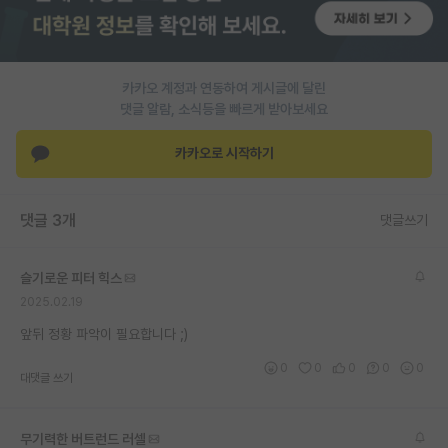
PI 전용 게시판
인문사회 계열 게시판
카카오 계정과 연동하여 게시글에 달린
댓글 알람, 소식등을 빠르게 받아보세요
특수/전문대학원 게시판
반도체/AI 게시판
카카오로 시작하기
장학금/장학생 게시판
댓글 3개
댓글쓰기
학술 정보 게시판
홍보 게시판
슬기로운 피터 힉스
2025.02.19
커리어
앞뒤 정황 파악이 필요합니다 ;)
유학교육
0
0
0
0
0
대댓글 쓰기
이벤트
반도체 아카데미
무기력한 버트런드 러셀