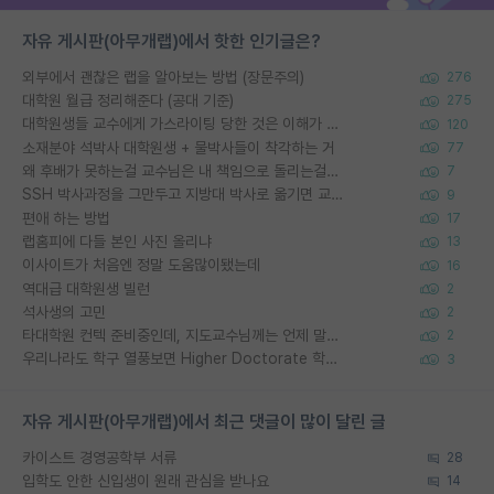
자유 게시판(아무개랩)에서 핫한 인기글은?
외부에서 괜찮은 랩을 알아보는 방법 (장문주의)
276
대학원 월급 정리해준다 (공대 기준)
275
대학원생들 교수에게 가스라이팅 당한 것은 이해가 갑니다. 안타깝네요.
120
소재분야 석박사 대학원생 + 물박사들이 착각하는 거
77
왜 후배가 못하는걸 교수님은 내 책임으로 돌리는걸까요?
7
SSH 박사과정을 그만두고 지방대 박사로 옮기면 교수의 꿈은 끝일까요?
9
편애 하는 방법
17
랩홈피에 다들 본인 사진 올리냐
13
이사이트가 처음엔 정말 도움많이됐는데
16
역대급 대학원생 빌런
2
석사생의 고민
2
타대학원 컨텍 준비중인데, 지도교수님께는 언제 말씀드려야 할까요?
2
우리나라도 학구 열풍보면 Higher Doctorate 학위가 필요하다고 봅니다.
3
자유 게시판(아무개랩)에서 최근 댓글이 많이 달린 글
카이스트 경영공학부 서류
28
입학도 안한 신입생이 원래 관심을 받나요
14