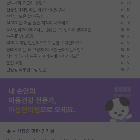
물박사의 기준이 뭐임?
22
신생랩가지말라는 이유가 있었구나
16
장학금 모은 랩비통장
21
AI 학회들 거품 슬슬 지적이 나오네요
32
박사진학하기에 2억은 괜찮은 (?) 정도의 경제력인가요
16
논문 IF vs JCR
5
SPK 대학원 현실적으로 가능한 스펙인가요?
5
근데 여기는 왜 그렇게 SPK를 물어보는거임?
16
석사가 1저자 논문 가져가는게 흔한건가요?
5
면접 복장
5
편입생 학부연구생 질문
7
🔥 시선집중 핫한 인기글