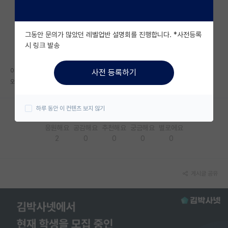
자유 게시판(아무개랩)
그동안 문의가 많았던 레벨업반 설명회를 진행합니다. *사전등록
미국 유학 게시판
시 링크 발송
미국 대학원 합격 후기 게시판
아무리 뺏을 게 없어도 그렇지;; 다른 랩 석사 돈 받는 거 훔쳐다가 자기 랩
사전 등록하기
대학원생 모집 게시판
외국인 박사 줄라고 하네
대학원 합격 후기 게시판
하루 동안 이 컨텐츠 보지 않기
연구실(PI) 홍보 게시판
응원해요
공감해요
추천해요
궁금해요
별로에요
2
0
0
0
0
석박사 채용 정보 게시판
임용 정보 게시판
게시글 공유
학부 인턴 게시판
취업 게시판
임용 후기 게시판