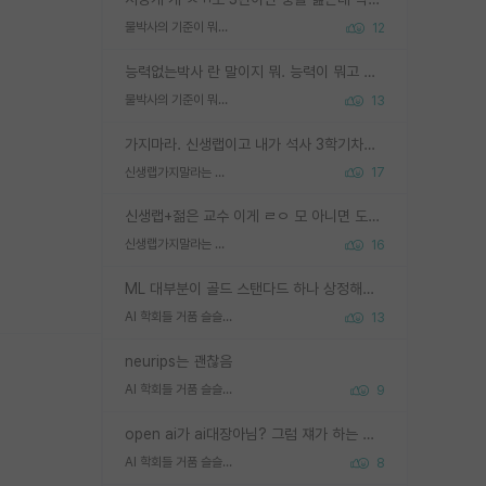
물박사의 기준이 뭐임?
12
능력없는박사 란 말이지 뭐. 능력이 뭐고 능력이 있다는게 뭔지는 사람마다 기준이 다르니까 얘기해봐야 서로 자기 기준만 얘기해서 논쟁이 끝이 안나고. 주위에서 능력있고 야심있는 신입생이 교수가 유의미한 피드백을 아예 안주면서 제대로된 과제에 참여해볼 기회도 제공하지 않고 잡일 뺑뺑이만 돌려서 맨날 단순작업만 하면서 밤새다가 눈빛이 점점 죽어가는걸 본 사람은 물박사는 교수탓이라고 하고, 교수는 이것저것 알려도 주고 기회도 주고 사수 동기 붙여주면서 어떻게든 끌고가려고 하는데 본인이 매일 뺀질거리면서 출근 하는둥마는둥 하다가 기껏 와서도 폰이나 쳐다보다가 실험 망치고 저녁약속있어서 먼저 가볼게요~ 하는걸 본 사람은 물박사는 본인탓이라고 함.
물박사의 기준이 뭐임?
13
가지마라. 신생랩이고 내가 석사 3학기차인데 최고참인데 나도 아무것도 모르는데 교수가 후배들 왜 논문 교육 안시키냐. 논문 왜 안 써오냐 닦달한다
신생랩가지말라는 이유가 있었구나
17
신생랩+젊은 교수 이게 ㄹㅇ 모 아니면 도인듯.
신생랩가지말라는 이유가 있었구나
16
ML 대부분이 골드 스탠다드 하나 상정해놓고 (벤치마크 데이터셋이 여러 개면 여러 개 상정) 그거 얼마나 잘 맞추나 싸움임 가끔 번뜩이는 설계 철학을 보여주는 논문들도 있지만 대부분 그거 성적 얼마나 더 올리느라에 혈안이 되어 있는 측면이 잇음
AI 학회들 거품 슬슬 지적이 나오네요
13
neurips는 괜찮음
AI 학회들 거품 슬슬 지적이 나오네요
9
open ai가 ai대장아님? 그럼 쟤가 하는 말이 다 맞겠네
AI 학회들 거품 슬슬 지적이 나오네요
8