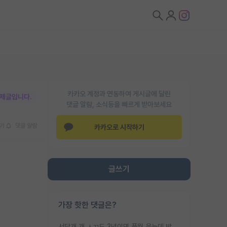
카카오 계정과 연동하여 게시글에 달린
박제글입니다.
댓글 알람, 소식등을 빠르게 받아보세요
기
댓글 알람
카카오로 시작하기
글쓰기
가장 핫한 댓글은?
서당개 개 ㅅㄲ도 3년이면 풍월 읊는데 박사 5년 이상 대리고 있으면서 물된건 교수 탓 맞는ㄱ게 거기가 서당이 아니란 소리임