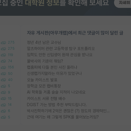
자유 게시판(아무개랩)에서 최근 댓글이 많이 달린 글
정년 4년 남은 교수님
275
알츠하이머 관련 고등학생 탐구 포트폴리오
275
입학도 안한 신입생이 원래 관심을 받나요
119
물박사의 기준이 뭐임?
74
랩홈피에 다들 본인 사진 올리냐
156
신생랩가지말라는 이유가 있었구나
50
오늘 카이스트 발표
40
장학금 모은 랩비통장
5
AI 학회들 거품 슬슬 지적이 나오네요
9
카이스트 서류 전형 배수
15
DGIST 가는 방법 추천 부탁드립니다.
14
박사진학하기에 2억은 괜찮은 (?) 정도의 경제력인가요
6
근데 여기는 왜 그렇게 SPK를 물어보는거임?
5