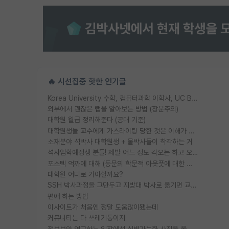
🔥 시선집중 핫한 인기글
Korea University 수학, 컴퓨터과학 이학사, UC Berkeley 산업공학 대학원 공학박사가 되는 것은 쉽지 않겠죠?
외부에서 괜찮은 랩을 알아보는 방법 (장문주의)
대학원 월급 정리해준다 (공대 기준)
대학원생들 교수에게 가스라이팅 당한 것은 이해가 갑니다. 안타깝네요.
소재분야 석박사 대학원생 + 물박사들이 착각하는 거
석사입학예정생 분들! 제발 어느 정도 각오는 하고 오세요.
포스텍 억까에 대해 (동문의 학문적 아웃풋에 대한 반박)
대학원 어디로 가야할까요?
SSH 박사과정을 그만두고 지방대 박사로 옮기면 교수의 꿈은 끝일까요?
편애 하는 방법
이사이트가 처음엔 정말 도움많이됐는데
커뮤니티는 다 쓰레기통이지
정보보안 연구하는 입장에선 식별가능한 사진을 올리는건 비추이긴함