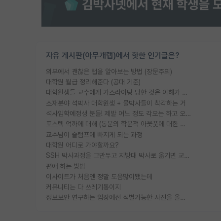
자유 게시판(아무개랩)에서 핫한 인기글은?
외부에서 괜찮은 랩을 알아보는 방법 (장문주의)
대학원 월급 정리해준다 (공대 기준)
대학원생들 교수에게 가스라이팅 당한 것은 이해가 갑니다. 안타깝네요.
소재분야 석박사 대학원생 + 물박사들이 착각하는 거
석사입학예정생 분들! 제발 어느 정도 각오는 하고 오세요.
포스텍 억까에 대해 (동문의 학문적 아웃풋에 대한 반박)
교수님이 슬럼프에 빠지게 되는 과정
대학원 어디로 가야할까요?
SSH 박사과정을 그만두고 지방대 박사로 옮기면 교수의 꿈은 끝일까요?
편애 하는 방법
이사이트가 처음엔 정말 도움많이됐는데
커뮤니티는 다 쓰레기통이지
정보보안 연구하는 입장에선 식별가능한 사진을 올리는건 비추이긴함