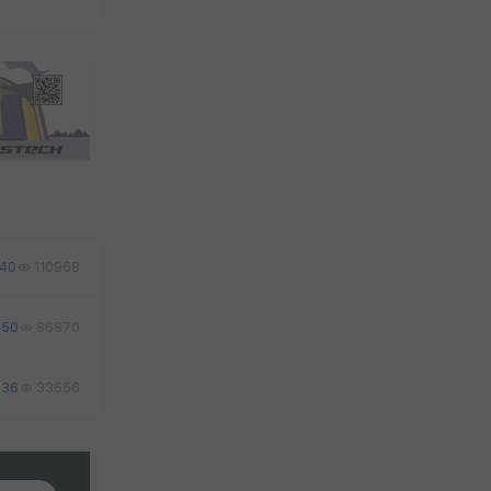
40
110968
50
86870
36
33556