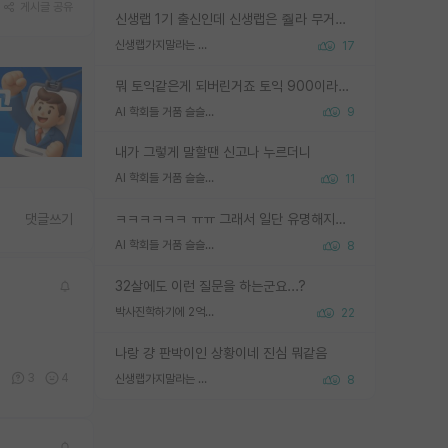
게시글 공유
신생랩 1기 출신인데 신생랩은 줠라 무거운 바벨 같은거임. 들면 대박인데 못들면 깔려 죽음. 아무도 알려주지 않는 환경에서 자생해야하지만, 일단 살아남았다면 그 어떤 사람보다 악착같고 생존력 높은 사람으로 거듭날 수 있음
신생랩가지말라는 이유가 있었구나
17
뭐 토익같은게 되버린거죠 토익 900이라고 영어잘하는건 아닙니다만 잘하는사람은 다 900을 넘는 그런
AI 학회들 거품 슬슬 지적이 나오네요
9
내가 그렇게 말할땐 신고나 누르더니
AI 학회들 거품 슬슬 지적이 나오네요
11
ㅋㅋㅋㅋㅋㅋ ㅠㅠ 그래서 일단 유명해지는게 중요한거같습니다
댓글쓰기
AI 학회들 거품 슬슬 지적이 나오네요
8
32살에도 이런 질문을 하는군요...?
박사진학하기에 2억은 괜찮은 (?) 정도의 경제력인가요
22
나랑 걍 판박이인 상황이네 진심 뭐같음
8
3
4
신생랩가지말라는 이유가 있었구나
8