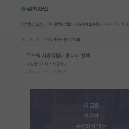
대학원생 모집
국내대학원 정보
연구실&오픈랩
커뮤니티
커리
커뮤니티 홈
자유 게시판(아무개랩)
무스펙 지방국립대생 타대 컨택
세심한 요하네스 케플러
2025.02.15
7
1869