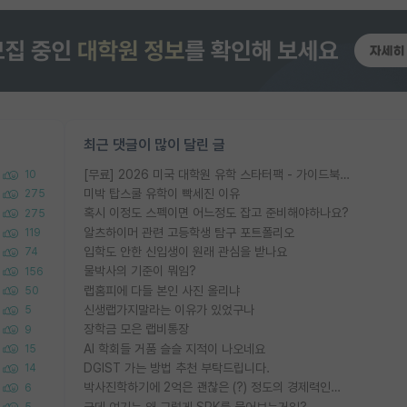
최근 댓글이 많이 달린 글
[무료] 2026 미국 대학원 유학 스타터팩 - 가이드북 & 합격자 컨택메일 템플릿
10
미박 탑스쿨 유학이 빡세진 이유
275
혹시 이정도 스펙이면 어느정도 잡고 준비해야하나요?
275
알츠하이머 관련 고등학생 탐구 포트폴리오
119
입학도 안한 신입생이 원래 관심을 받나요
74
물박사의 기준이 뭐임?
156
랩홈피에 다들 본인 사진 올리냐
50
신생랩가지말라는 이유가 있었구나
5
장학금 모은 랩비통장
9
AI 학회들 거품 슬슬 지적이 나오네요
15
DGIST 가는 방법 추천 부탁드립니다.
14
박사진학하기에 2억은 괜찮은 (?) 정도의 경제력인가요
6
근데 여기는 왜 그렇게 SPK를 물어보는거임?
5