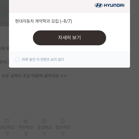
현대자동차 계약학과 모집 (~8/7)
자세히 보기
에 비해 부실해보여서 걱정입니다 (YK)
하루 동안 이 컨텐츠 보지 않기
고 1개도 SCI급이긴 하지만 jcr 115/183인 저널입니다
데 논문 실적이 조금 마음에 걸리네요 ㅠㅠ
공감해요
추천해요
궁금해요
별로에요
0
0
0
0