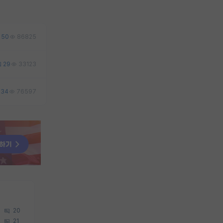
50
86825
29
33123
34
76597
20
21