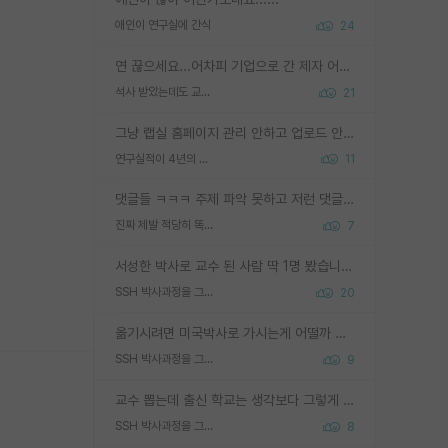
애인이 연구실에 간식
24
연 끊으세요...어차피 기업으로 간 제자 어떻게 못합니다. 기업에서는 교수들 사기꾼으로 보는 시선도 강하고, 앞에서나 교수님하고 떠받들어주지 많이 무시합니다. 영향력도 0에 수렴합니다. 그리고 생각해보십시오. 석사로 기업간 제자가 무슨 힘이 있다고 과제를 달라고 합니까? 말만 교수지 무능력자라고 생각합니다. 세금이 아깝습니다.
석사 받았는데도 교수랑 연락한다.
21
그냥 랩실 홈페이지 관리 안하고 업로드 안한거 아님?
연구실적이 4년의 공백이 있는거 어떻게 생각하냐
11
댓글들 ㅋㅋㅋ 주제 파악 못하고 저런 댓글들을 쓰네. 조직에 인간이 얼마나 중요한데 걱정될 수도 있지 ㅋㅋ 본인들은 퍽이나 잘하나봐 ? 현실은 남들한테 욕 안 먹는 1인분만 하는 것도 힘들텐데 ?
진짜 제발 적당히 똑똑한 박사과정이라도 위에 있었으면..
7
서성한 박사로 교수 된 사람 딱 1명 봤습니다. 근데 지방대 박사로 교수된 거는 기적이 일어나야되요. 서성한 학부부터여도 빡센게 교수임용일텐데 지방대박사로 무슨 교수가 되나요...... 중소기업/중견기업 팀장급/연구소장급이나 될거 같네요.
SSH 박사과정을 그만두고 지방대 박사로 옮기면 교수의 꿈은 끝일까요?
20
옮기시려면 미국박사로 가시는게 어떨까 싶네요. 교수가 꿈이면 미국박사 하고 미국교수 까지 같이 노리시는게 기회가 많지 않을까요?
SSH 박사과정을 그만두고 지방대 박사로 옮기면 교수의 꿈은 끝일까요?
9
교수 뽑는데 출신 학교는 생각보다 그렇게 안 봄. 앞으로는 더 안 보게 될거임. 박사는 어디서 진행해도 됨. 단, 제대로 쌓고 좋은 실적 만들 수 있다면. 그런데 지방대는 그럴 가능성이 지극히 낮음. 나만 열심히 잘 하면 된다? 인간은 주변 환경에 지배되는 나약한 존재임. 주변의 지방대 대학원생과 섞이고 지방 특유의 여유로움 또는 나쁘게 얘기해서 나태함에 젖어 살다보면 교수의 꿈 자체를 잊어버리게 될 가능성도 있음. 주변 환경이 70~80%임.
SSH 박사과정을 그만두고 지방대 박사로 옮기면 교수의 꿈은 끝일까요?
8