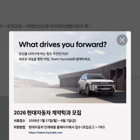
어
유학교육
이벤트
반도체 아카데미
재팬라운지 🌸
스크랩
신고하