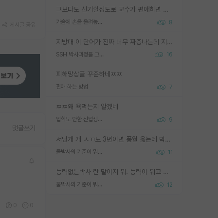
그보다도 신기할정도로 교수가 편애하면 그사람만 논문이 되더라구요 내용이 다른 사람보다 허접해도요
가슴에 손을 올려놓고 싫어하는 사람 불공정하게 리뷰
8
게시글 공유
지방대 이 단어가 진짜 너무 짜증나는데 지방대면 다 그냥 쓰레기인가요? 무슨 말 같지도 않은 댓글들이 있는건지??? 지방에도 충분히 좋은 대학 많고 충분히 잘하는 교수님들 많습니다 포항공대 4개 IST 대표 지거국들 여기 모두 다 지방에 있고 여기 출신들 중에 교수하는 분들 적지 않습니다 지거국 출신이 무슨 교수를 하냐?라고 생각할 사람들 많은데 상위 대표 지거국에 아웃라이어들 많습니다 결국 개인의 연구역량과 실적이 중요합니다 이 역량을 펼치는데 있어서 지도교수와의 합도 중요합니다. 그리고 경력이 필요하면 해외포닥까지 다녀오세요
SSH 박사과정을 그만두고 지방대 박사로 옮기면 교수의 꿈은 끝일까요?
16
피해망상글 꾸준하네ㅉㅉ
편애 하는 방법
7
ㅉㅉ왜 욕먹는지 알겠네
입학도 안한 신입생이 원래 관심을 받나요
9
댓글쓰기
서당개 개 ㅅㄲ도 3년이면 풍월 읊는데 박사 5년 이상 대리고 있으면서 물된건 교수 탓 맞는ㄱ게 거기가 서당이 아니란 소리임
물박사의 기준이 뭐임?
11
능력없는박사 란 말이지 뭐. 능력이 뭐고 능력이 있다는게 뭔지는 사람마다 기준이 다르니까 얘기해봐야 서로 자기 기준만 얘기해서 논쟁이 끝이 안나고. 주위에서 능력있고 야심있는 신입생이 교수가 유의미한 피드백을 아예 안주면서 제대로된 과제에 참여해볼 기회도 제공하지 않고 잡일 뺑뺑이만 돌려서 맨날 단순작업만 하면서 밤새다가 눈빛이 점점 죽어가는걸 본 사람은 물박사는 교수탓이라고 하고, 교수는 이것저것 알려도 주고 기회도 주고 사수 동기 붙여주면서 어떻게든 끌고가려고 하는데 본인이 매일 뺀질거리면서 출근 하는둥마는둥 하다가 기껏 와서도 폰이나 쳐다보다가 실험 망치고 저녁약속있어서 먼저 가볼게요~ 하는걸 본 사람은 물박사는 본인탓이라고 함.
물박사의 기준이 뭐임?
12
4
0
0