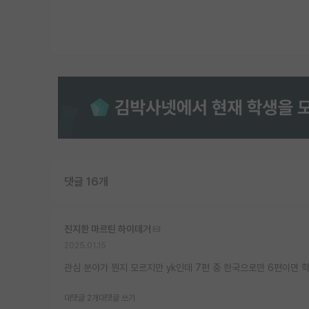
댓글 16개
진지한 마르틴 하이데거
2025.01.15
관심 분야가 뭔지 모르지만 yk인데 7편 중 한국으로만 6편이면
대댓글 2개
대댓글 쓰기