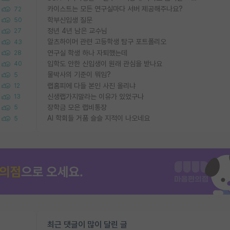
카이스트는 모든 연구실마다 서버 제공해주나요?
72
학부신입생 질문
50
정년 4년 남은 교수님
27
알츠하이머 관련 고등학생 탐구 포트폴리오
43
연구실 학생 하나 자퇴했는데
28
입학도 안한 신입생이 원래 관심을 받나요
40
물박사의 기준이 뭐임?
5
랩홈피에 다들 본인 사진 올리냐
12
신생랩가지말라는 이유가 있었구나
13
장학금 모은 랩비통장
5
AI 학회들 거품 슬슬 지적이 나오네요
5
최근 댓글이 많이 달린 글